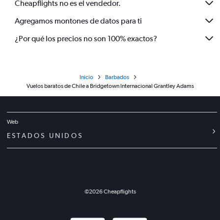
Cheapflights no es el vendedor.
Agregamos montones de datos para ti
¿Por qué los precios no son 100% exactos?
Inicio
Barbados
Vuelos baratos de Chile a Bridgetown Internacional Grantley Adams
Web
ESTADOS UNIDOS
©
2026
Cheapflights