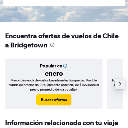
Encuentra ofertas de vuelos de Chile
a Bridgetown
Popular en
enero
Mayor demanda de vuelos basada en las búsquedas. Posible
Los precio
subida de precios del 16% (aumento potencial de $165 sobre el
de precio
precio promedio de ida y vuelta).
Buscar ofertas
Información relacionada con tu viaje