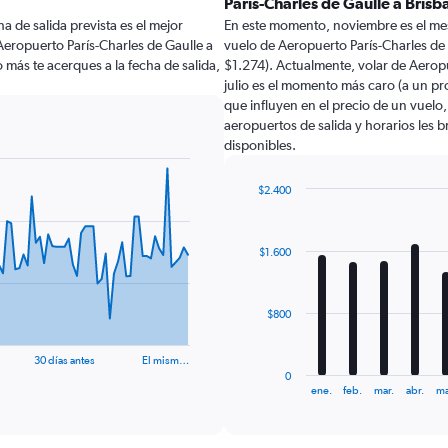
París-Charles de Gaulle a Bris
a de salida prevista es el mejor
En este momento, noviembre es el mes
eropuerto París-Charles de Gaulle a
vuelo de Aeropuerto París-Charles de
 más te acerques a la fecha de salida,
$1.274). Actualmente, volar de Aeropu
julio es el momento más caro (a un pr
que influyen en el precio de un vuelo
aeropuertos de salida y horarios les 
disponibles.
$2.400
Bar
Chart
graphic.
chart
with
$1.600
12
bars.
The
$800
chart
has
30 días antes
El mism…
1
0
X
End
ene.
feb.
mar.
abr.
ma
of
axis
interactive
displaying
chart
categories.