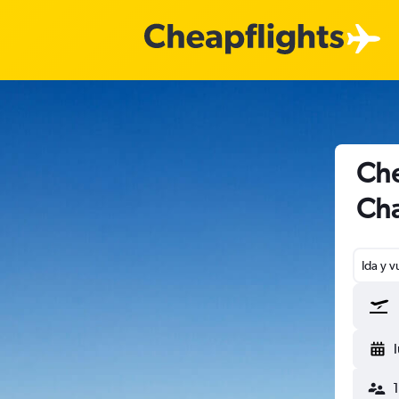
Che
Cha
Ida y v