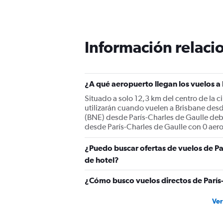
91
categories.
The
chart
has
Información relacio
1
Y
axis
displaying
¿A qué aeropuerto llegan los vuelos a
values.
Range:
Situado a solo 12,3 km del centro de la c
0
utilizarán cuando vuelen a Brisbane desd
to
(BNE) desde París-Charles de Gaulle deber
3600.
desde París-Charles de Gaulle con 0 aerol
¿Puedo buscar ofertas de vuelos de Pa
de hotel?
¿Cómo busco vuelos directos de París-
Ver