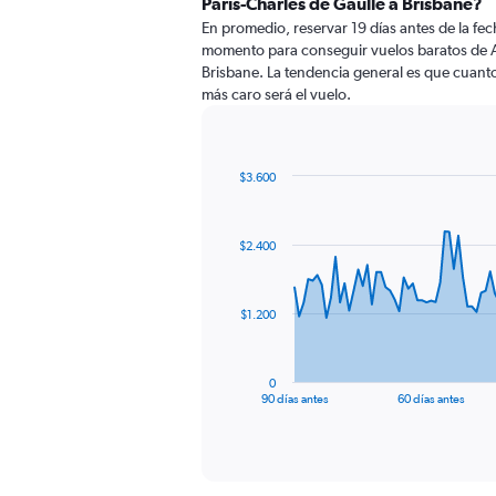
París-Charles de Gaulle a Brisbane?
En promedio, reservar 19 días antes de la fech
momento para conseguir vuelos baratos de A
Brisbane. La tendencia general es que cuanto
más caro será el vuelo.
$3.600
Chart
Chart
graphic.
with
91
$2.400
data
points.
The
$1.200
chart
has
1
0
X
End
90 días antes
60 días antes
of
axis
interactive
displaying
chart
categories.
Range: