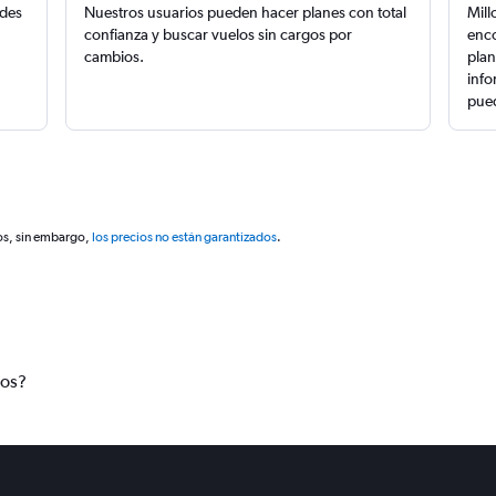
edes
Nuestros usuarios pueden hacer planes con total
Mill
confianza y buscar vuelos sin cargos por
enco
cambios.
plan
info
pued
os, sin embargo,
los precios no están garantizados
.
tos?