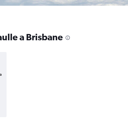
aulle a Brisbane
a