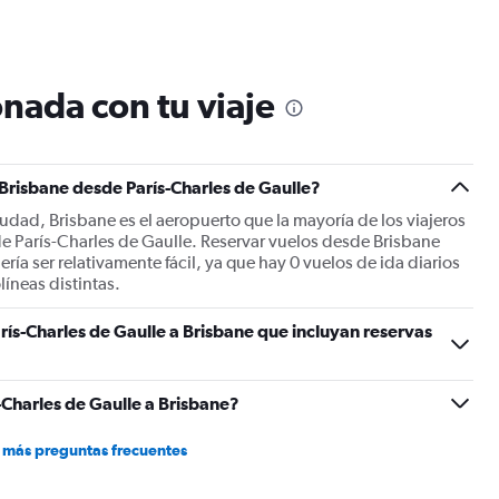
Range:
12
categories.
The
nada con tu viaje
chart
has
1
Y
 Brisbane desde París-Charles de Gaulle?
axis
displaying
iudad, Brisbane es el aeropuerto que la mayoría de los viajeros
values.
e París-Charles de Gaulle. Reservar vuelos desde Brisbane
Range:
ía ser relativamente fácil, ya que hay 0 vuelos de ida diarios
0
íneas distintas.
to
2400.
rís-Charles de Gaulle a Brisbane que incluyan reservas
Charles de Gaulle a Brisbane?
 más preguntas frecuentes