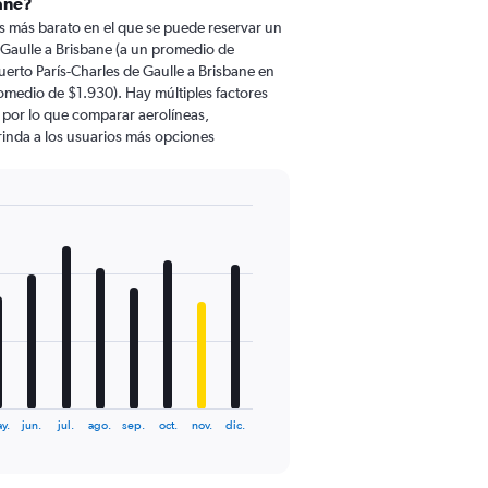
bane?
 más barato en el que se puede reservar un
 Gaulle a Brisbane (a un promedio de
erto París-Charles de Gaulle a Brisbane en
omedio de $1.930). Hay múltiples factores
, por lo que comparar aerolíneas,
brinda a los usuarios más opciones
y.
jun.
jul.
ago.
sep.
oct.
nov.
dic.