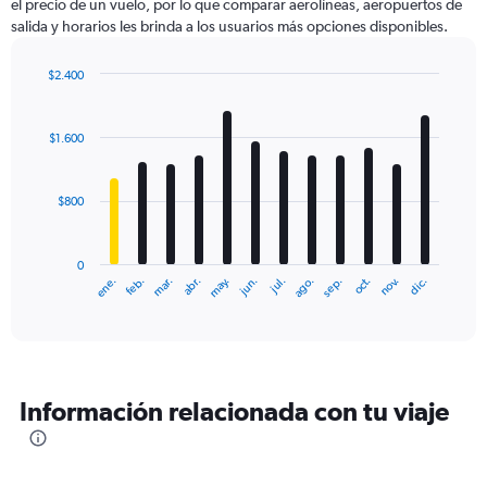
el precio de un vuelo, por lo que comparar aerolíneas, aeropuertos de
salida y horarios les brinda a los usuarios más opciones disponibles.
$2.400
Bar
Chart
graphic.
chart
with
$1.600
12
bars.
$800
The
chart
has
0
1
ene.
feb.
mar.
abr.
may.
jun.
jul.
ago.
sep.
oct.
nov.
dic.
X
End
of
axis
interactive
displaying
chart
categories.
Range:
12
Información relacionada con tu viaje
categories.
The
chart
has