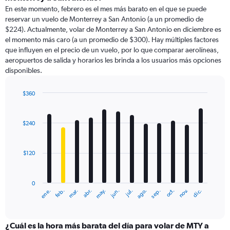
En este momento, febrero es el mes más barato en el que se puede
reservar un vuelo de Monterrey a San Antonio (a un promedio de
$224). Actualmente, volar de Monterrey a San Antonio en diciembre es
el momento más caro (a un promedio de $300). Hay múltiples factores
que influyen en el precio de un vuelo, por lo que comparar aerolíneas,
aeropuertos de salida y horarios les brinda a los usuarios más opciones
disponibles.
$360
Bar
Chart
graphic.
chart
with
$240
12
bars.
$120
The
chart
has
0
1
ene.
feb.
mar.
abr.
may.
jun.
jul.
ago.
sep.
oct.
nov.
dic.
X
End
of
axis
interactive
displaying
chart
categories.
¿Cuál es la hora más barata del día para volar de MTY a