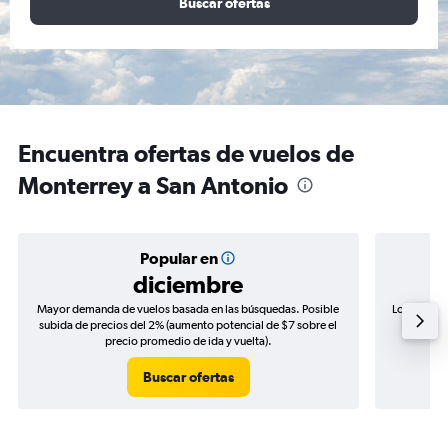
Buscar ofertas
Encuentra ofertas de vuelos de
Monterrey a San Antonio
Popular en
diciembre
Mayor demanda de vuelos basada en las búsquedas. Posible
Los precio
subida de precios del 2% (aumento potencial de $7 sobre el
de precio
precio promedio de ida y vuelta).
Buscar ofertas