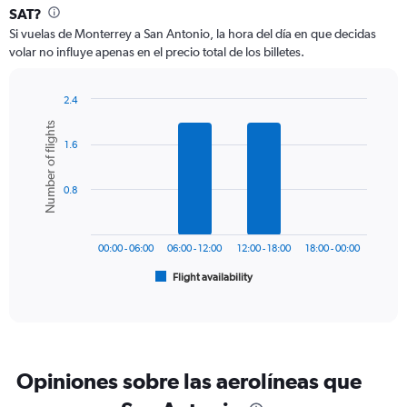
Range:
SAT?
12
Si vuelas de Monterrey a San Antonio, la hora del día en que decidas
categories.
volar no influye apenas en el precio total de los billetes.
The
chart
has
2.4
1
Bar
Chart
Number of flights
Y
graphic.
chart
axis
1.6
with
6
displaying
bars.
values.
0.8
Range:
The
0
chart
to
has
360.
00:00 - 06:00
06:00 - 12:00
12:00 - 18:00
18:00 - 00:00
1
Flight availability
X
End
of
axis
interactive
displaying
chart
categories.
Range:
6
Opiniones sobre las aerolíneas que
categories.
The