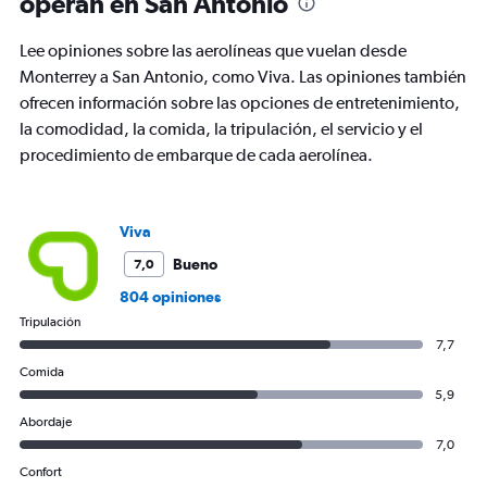
operan en San Antonio
chart
has
Lee opiniones sobre las aerolíneas que vuelan desde
1
Y
Monterrey a San Antonio, como Viva. Las opiniones también
axis
ofrecen información sobre las opciones de entretenimiento,
displaying
la comodidad, la comida, la tripulación, el servicio y el
Number
procedimiento de embarque de cada aerolínea.
of
flights.
Range:
0
Viva
to
2.4.
Bueno
7,0
804 opiniones
Tripulación
7,7
Comida
5,9
Abordaje
7,0
Confort