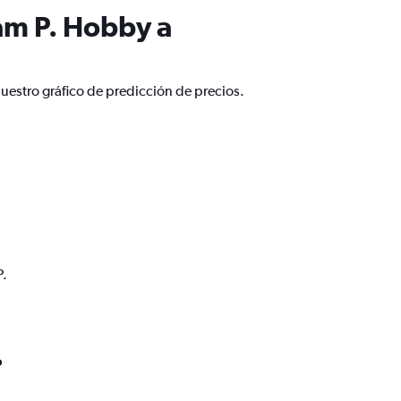
am P. Hobby a
uestro gráfico de predicción de precios.
P.
o