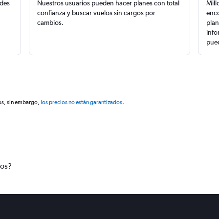
edes
Nuestros usuarios pueden hacer planes con total
Mill
confianza y buscar vuelos sin cargos por
enco
cambios.
plan
info
pued
os, sin embargo,
los precios no están garantizados
.
tos?