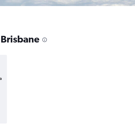
 Brisbane
a