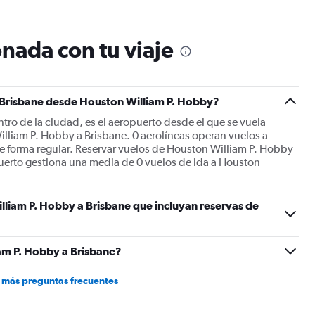
12
categories.
The
nada con tu viaje
chart
has
1
Y
a Brisbane desde Houston William P. Hobby?
axis
displaying
tro de la ciudad, es el aeropuerto desde el que se vuela
values.
lliam P. Hobby a Brisbane. 0 aerolíneas operan vuelos a
Range:
 forma regular. Reservar vuelos de Houston William P. Hobby
0
opuerto gestiona una media de 0 vuelos de ida a Houston
to
2400.
lliam P. Hobby a Brisbane que incluyan reservas de
am P. Hobby a Brisbane?
 más preguntas frecuentes