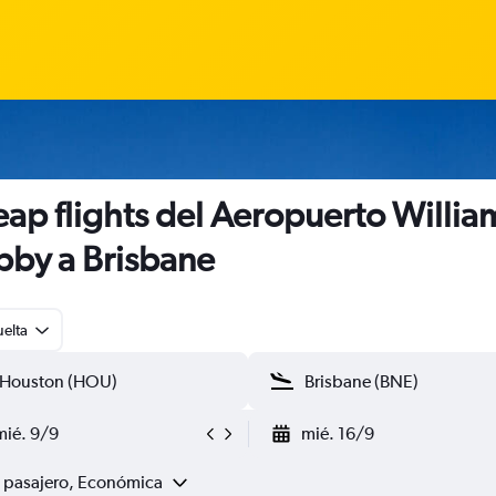
ap flights del Aeropuerto William
by a Brisbane
uelta
mié. 9/9
mié. 16/9
1 pasajero, Económica