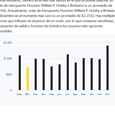
este momento, febrero es el mes más barato en el que se puede reservar un
lo de Aeropuerto Houston William P. Hobby a Brisbane (a un promedio de
164). Actualmente, volar de Aeropuerto Houston William P. Hobby a Brisban
diciembre es el momento más caro (a un promedio de $2.255). Hay múltiple
tores que influyen en el precio de un vuelo, por lo que comparar aerolíneas,
opuertos de salida y horarios les brinda a los usuarios más opciones
ponibles.
$2.400
Bar
Chart
graphic.
chart
with
$1.600
12
bars.
The
$800
chart
has
1
0
X
End
ene.
feb.
mar.
abr.
may.
jun.
jul.
ago.
sep.
oct.
nov.
dic.
of
axis
interactive
displaying
chart
categories.
Range: