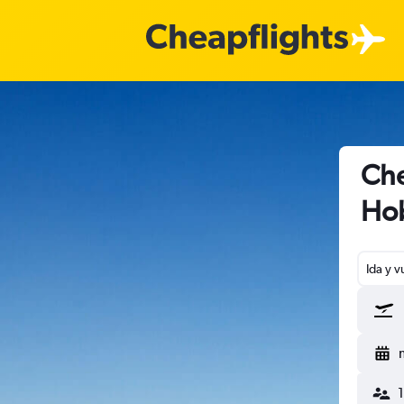
Che
Hob
Ida y v