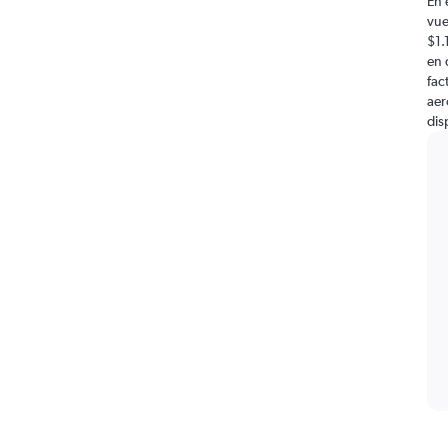
En 
vue
$1.
en 
fac
aer
dis