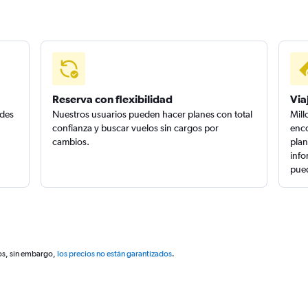
Reserva con flexibilidad
Via
edes
Nuestros usuarios pueden hacer planes con total
Mill
confianza y buscar vuelos sin cargos por
enco
cambios.
plan
info
pued
os, sin embargo,
los precios no están garantizados
.