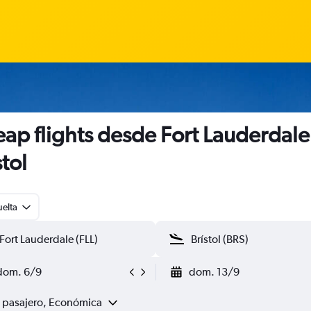
ap flights desde Fort Lauderdale
stol
uelta
dom. 6/9
dom. 13/9
1 pasajero, Económica