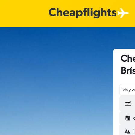
Che
Brí
Ida y v