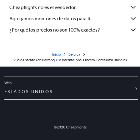
Cheapflights no es el vendedor.
Agregamos montones de datos para ti
¿Por qué los precios no son 100% exactos?
Inicio
Bélgica
Vuelos baratos de Barranquilla Internacional Ernesto Cortissoz a Bruselas
Web
ESTADOS UNIDOS
©
2026
Cheapflights