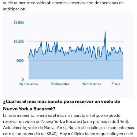
vuelo aumente considerablemente si reservas con dos semanas de
anticipación.
$1.500
Chart
Chart
graphic.
with
91
$1.000
data
points.
The
$500
chart
has
1
0
X
End
90 días antes
60 días antes
30 días antes
El mis…
of
axis
interactive
displaying
chart
categories.
¿Cuál es el mes más barato para reservar un vuelo de
Range:
Nueva York a Bucarest?
91
En este momento, enero es el mes más barato en el que se puede
categories.
reservar un vuelo de Nueva York a Bucarest (a un promedio de $455).
The
Actualmente, volar de Nueva York a Bucarest en julio es el momento más
chart
caro (a un promedio de $840). Hay múltiples factores que influyen en el
has