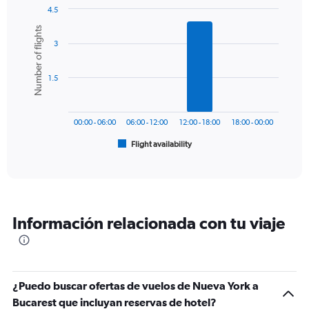
1
4.5
Y
Bar
Chart
Number of flights
graphic.
chart
axis
3
with
displaying
6
values.
bars.
Range:
1.5
0
The
to
chart
900.
has
00:00 - 06:00
06:00 - 12:00
12:00 - 18:00
18:00 - 00:00
1
Flight availability
X
End
of
axis
interactive
displaying
chart
categories.
Range:
6
Información relacionada con tu viaje
categories.
The
chart
has
1
¿Puedo buscar ofertas de vuelos de Nueva York a
Y
Bucarest que incluyan reservas de hotel?
axis