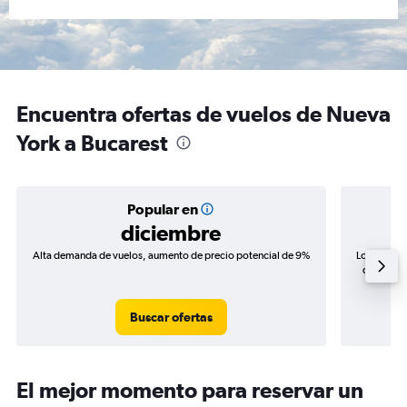
Encuentra ofertas de vuelos de Nueva
York a Bucarest
Popular en
diciembre
Alta demanda de vuelos, aumento de precio potencial de 9%
Los precio
de precio
Buscar ofertas
El mejor momento para reservar un