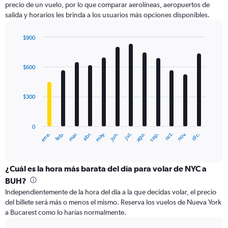
precio de un vuelo, por lo que comparar aerolíneas, aeropuertos de
1
salida y horarios les brinda a los usuarios más opciones disponibles.
Y
axis
displaying
$900
values.
Bar
Chart
Range:
graphic.
chart
with
0
$600
12
to
bars.
1500.
$300
The
chart
has
0
1
ene.
abr.
jul.
oct.
mar.
jun.
sep.
dic.
feb.
may.
ago.
nov.
X
End
of
axis
interactive
displaying
chart
categories.
¿Cuál es la hora más barata del día para volar de NYC a
Range:
BUH?
12
Independientemente de la hora del día a la que decidas volar, el precio
categories.
del billete será más o menos el mismo. Reserva los vuelos de Nueva York
The
a Bucarest como lo harías normalmente.
chart
has