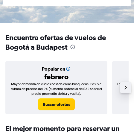
Encuentra ofertas de vuelos de
Bogotá a Budapest
Popular en
febrero
Mayor demanda de vuelos basada en las búsquedas. Posible
Los precio
subida de precios del 2% (aumento potencial de $32 sobre el
de precio
precio promedio de ida y vuelta).
Buscar ofertas
El mejor momento para reservar un