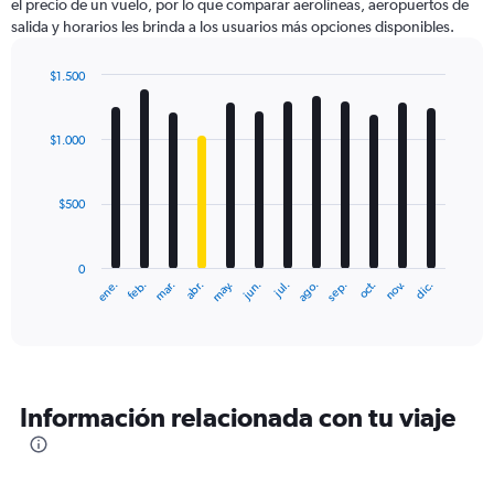
el precio de un vuelo, por lo que comparar aerolíneas, aeropuertos de
salida y horarios les brinda a los usuarios más opciones disponibles.
$1.500
Bar
Chart
graphic.
chart
with
$1.000
12
bars.
$500
The
chart
has
0
1
ene.
feb.
mar.
abr.
may.
jun.
jul.
ago.
sep.
oct.
nov.
dic.
X
End
of
axis
interactive
displaying
chart
categories.
Range:
12
Información relacionada con tu viaje
categories.
The
chart
has