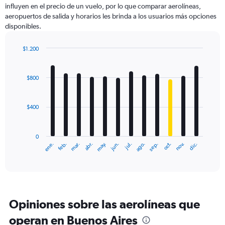
influyen en el precio de un vuelo, por lo que comparar aerolíneas,
1
aeropuertos de salida y horarios les brinda a los usuarios más opciones
Y
disponibles.
axis
displaying
values.
$1.200
Range:
Bar
Chart
0
graphic.
chart
with
to
$800
12
2400.
bars.
$400
The
chart
has
0
1
ene.
feb.
mar.
abr.
may.
jun.
jul.
ago.
sep.
oct.
nov.
dic.
X
End
of
axis
interactive
displaying
chart
categories.
Range:
12
Opiniones sobre las aerolíneas que
categories.
The
operan en Buenos Aires
chart