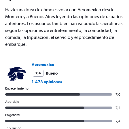
has
Hazte una idea de cómo es volar con Aeromexico desde
1
Y
Monterrey a Buenos Aires leyendo las opiniones de usuarios
axis
anteriores. Los usuarios también han valorado las aerolíneas
displaying
según las opciones de entretenimiento, la comodidad, la
values.
comida, la tripulación, el servicio y el procedimiento de
Range:
0
embarque.
to
1200.
Aeromexico
Bueno
7,4
1.473 opiniones
Entretenimiento
7,0
Abordaje
7,4
En general
7,4
Tripulación