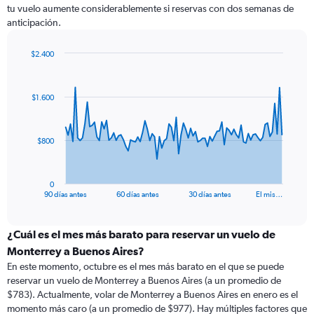
tu vuelo aumente considerablemente si reservas con dos semanas de
anticipación.
$2.400
Chart
Chart
graphic.
with
91
$1.600
data
points.
The
$800
chart
has
1
0
X
End
90 días antes
60 días antes
30 días antes
El mis…
of
axis
interactive
displaying
chart
categories.
¿Cuál es el mes más barato para reservar un vuelo de
Range:
Monterrey a Buenos Aires?
91
En este momento, octubre es el mes más barato en el que se puede
categories.
reservar un vuelo de Monterrey a Buenos Aires (a un promedio de
The
$783). Actualmente, volar de Monterrey a Buenos Aires en enero es el
chart
momento más caro (a un promedio de $977). Hay múltiples factores que
has