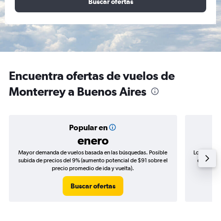
Buscar ofertas
Encuentra ofertas de vuelos de
Monterrey a Buenos Aires
Popular en
enero
Mayor demanda de vuelos basada en las búsquedas. Posible
Los precio
subida de precios del 9% (aumento potencial de $91 sobre el
de precio
precio promedio de ida y vuelta).
Buscar ofertas