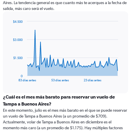
Aires. La tendencia general es que cuanto más te acerques a la fecha de
salida, más caro será el vuelo.
$4.500
Chart
Chart
graphic.
with
84
$3.000
data
points.
The
$1.500
chart
has
1
0
X
End
83 días antes
53 días antes
23 días antes
of
axis
interactive
displaying
chart
categories.
¿Cuál es el mes más barato para reservar un vuelo de
Range:
Tampa a Buenos Aires?
84
En este momento, julio es el mes más barato en el que se puede reservar
categories.
un vuelo de Tampa a Buenos Aires (a un promedio de $709).
The
Actualmente, volar de Tampa a Buenos Aires en diciembre es el
chart
momento más caro (a un promedio de $1.175). Hay múltiples factores
has