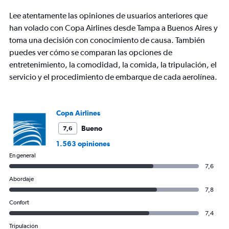
has
Lee atentamente las opiniones de usuarios anteriores que
1
Y
han volado con Copa Airlines desde Tampa a Buenos Aires y
axis
toma una decisión con conocimiento de causa. También
displaying
puedes ver cómo se comparan las opciones de
values.
entretenimiento, la comodidad, la comida, la tripulación, el
Range:
0
servicio y el procedimiento de embarque de cada aerolínea.
to
1500.
Copa Airlines
Bueno
7,6
1.563 opiniones
En general
7,6
Abordaje
7,8
Confort
7,4
Tripulación