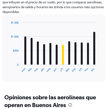
que influyen en el precio de un vuelo, por lo que comparar aerolíneas,
1
aeropuertos de salida y horarios les brinda a los usuarios más opciones
Y
disponibles.
axis
displaying
values.
$1.500
Range:
Bar
Chart
0
graphic.
chart
with
to
$1.000
12
4500.
bars.
$500
The
chart
has
0
1
ene.
feb.
mar.
abr.
may.
jun.
jul.
ago.
sep.
oct.
nov.
dic.
X
End
of
axis
interactive
displaying
chart
categories.
Range:
12
Opiniones sobre las aerolíneas que
categories.
The
operan en Buenos Aires
chart