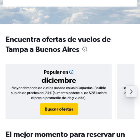
Encuentra ofertas de vuelos de
Tampa a Buenos Aires
Popular en
diciembre
Mayor demanda de vuelos basada en las búsquedas. Posible
Los precio
subida de precios del 24% (aumento potencial de $281 sobre
de precios
el precio promedio de ida y vuelta).
Buscar ofertas
El mejor momento para reservar un