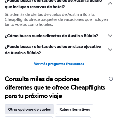
¿Puedo buscar ofertas de vuelos de Austin a Búfalo
Y
que incluyan reservas de hotel?
axis
displaying
Sí, además de ofertas de vuelos de Austin a Búfalo,
values.
Cheapflights ofrece paquetes de vacaciones que incluyen
Range:
tanto vuelos como hoteles.
0
to
¿Cómo busco vuelos directos de Austin a Búfalo?
600.
¿Puedo buscar ofertas de vuelos en clase ejecutiva
de Austin a Búfalo?
Ver más preguntas frecuentes
Consulta miles de opciones
diferentes que te ofrece Cheapflights
para tu próximo viaje
Otras opciones de vuelos
Rutas alternativas