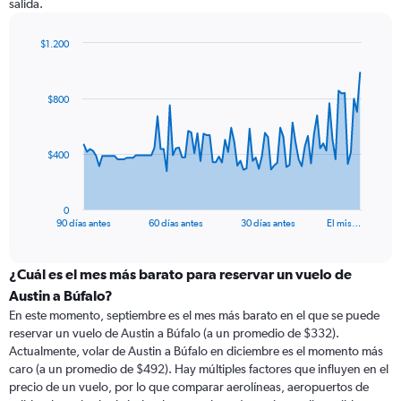
salida.
$1.200
Chart
Chart
graphic.
with
91
$800
data
points.
The
$400
chart
has
1
0
X
End
90 días antes
60 días antes
30 días antes
El mis…
of
axis
interactive
displaying
chart
categories.
¿Cuál es el mes más barato para reservar un vuelo de
Range:
Austin a Búfalo?
91
En este momento, septiembre es el mes más barato en el que se puede
categories.
reservar un vuelo de Austin a Búfalo (a un promedio de $332).
The
Actualmente, volar de Austin a Búfalo en diciembre es el momento más
chart
caro (a un promedio de $492). Hay múltiples factores que influyen en el
has
precio de un vuelo, por lo que comparar aerolíneas, aeropuertos de
1