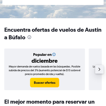
Encuentra ofertas de vuelos de Austin
a Búfalo
Popular en
diciembre
Mayor demanda de vuelos basada en las búsquedas. Posible
Los precio
subida de precios del 3% (aumento potencial de $15 sobre el
de precio
precio promedio de ida y vuelta).
Buscar ofertas
El mejor momento para reservar un