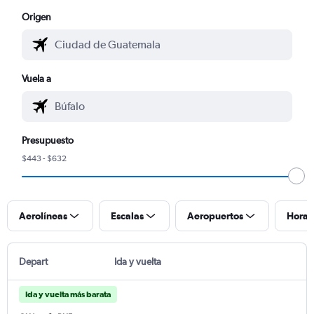
Origen
Vuela a
Presupuesto
$443 - $632
Aerolíneas
Escalas
Aeropuertos
Horar
Depart
Ida y vuelta
Ida y vuelta más barata