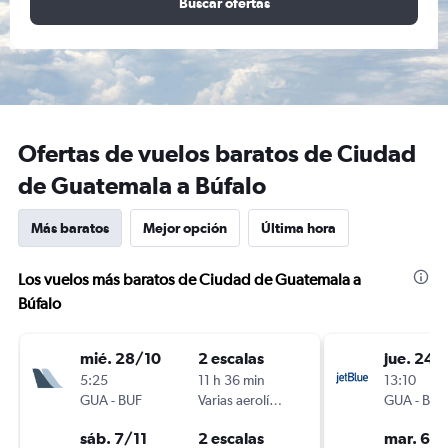
Buscar ofertas
Ofertas de vuelos baratos de Ciudad
de Guatemala a Búfalo
Más baratos
Mejor opción
Última hora
Los vuelos más baratos de Ciudad de Guatemala a
Búfalo
mié. 28/10
2 escalas
jue. 24/
5:25
11 h 36 min
13:10
GUA
-
BUF
Varias aerolíneas
GUA
-
BUF
sáb. 7/11
2 escalas
mar. 6/1