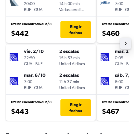
20:00
14 h 00 min
7:00
BUF
-
GUA
Varias aerolíneas
BUF
-
GUA
Oferta encontrada el 2/8
Oferta encontrada e
Elegir
$442
$460
fechas
vie. 2/10
2 escalas
mar. 27
22:50
15 h 53 min
0:05
GUA
-
BUF
United Airlines
GUA
-
BUF
mar. 6/10
2 escalas
sáb. 7/1
7:00
11 h 37 min
6:00
BUF
-
GUA
United Airlines
BUF
-
GUA
Oferta encontrada el 2/8
Oferta encontrada 
Elegir
$443
$467
fechas