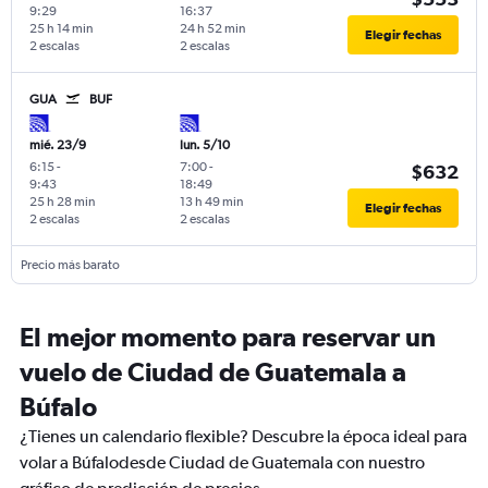
9:29
16:37
25 h 14 min
24 h 52 min
Elegir fechas
2 escalas
2 escalas
GUA
BUF
mié. 23/9
lun. 5/10
6:15
-
7:00
-
$632
9:43
18:49
25 h 28 min
13 h 49 min
Elegir fechas
2 escalas
2 escalas
Precio más barato
El mejor momento para reservar un
vuelo de Ciudad de Guatemala a
Búfalo
¿Tienes un calendario flexible? Descubre la época ideal para
volar a Búfalodesde Ciudad de Guatemala con nuestro