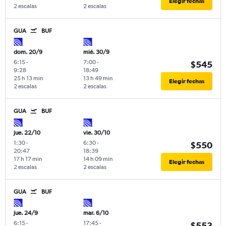
Elegir fechas
2 escalas
2 escalas
GUA
BUF
dom. 20/9
mié. 30/9
6:15
-
7:00
-
$545
9:28
18:49
25 h 13 min
13 h 49 min
Elegir fechas
2 escalas
2 escalas
GUA
BUF
jue. 22/10
vie. 30/10
1:30
-
6:30
-
$550
20:47
18:39
17 h 17 min
14 h 09 min
Elegir fechas
2 escalas
2 escalas
GUA
BUF
jue. 24/9
mar. 6/10
6:15
-
17:45
-
$553