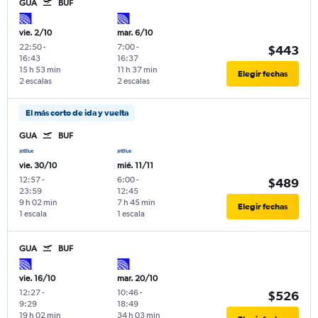
GUA
BUF
vie. 2/10
mar. 6/10
22:50
-
7:00
-
$443
16:43
16:37
15 h 53 min
11 h 37 min
Elegir fechas
2 escalas
2 escalas
El más corto de ida y vuelta
GUA
BUF
vie. 30/10
mié. 11/11
12:57
-
6:00
-
$489
23:59
12:45
9 h 02 min
7 h 45 min
Elegir fechas
1 escala
1 escala
GUA
BUF
vie. 16/10
mar. 20/10
12:27
-
10:46
-
$526
9:29
18:49
19 h 02 min
34 h 03 min