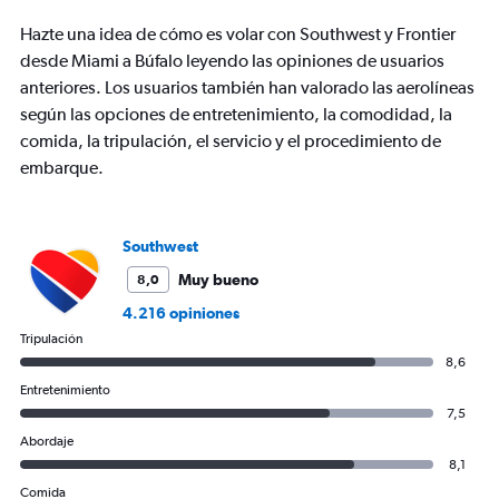
has
Hazte una idea de cómo es volar con Southwest y Frontier
1
Y
desde Miami a Búfalo leyendo las opiniones de usuarios
axis
anteriores. Los usuarios también han valorado las aerolíneas
displaying
según las opciones de entretenimiento, la comodidad, la
values.
comida, la tripulación, el servicio y el procedimiento de
Range:
0
embarque.
to
450.
Southwest
Muy bueno
8,0
4.216 opiniones
Tripulación
8,6
Entretenimiento
7,5
Abordaje
8,1
Comida