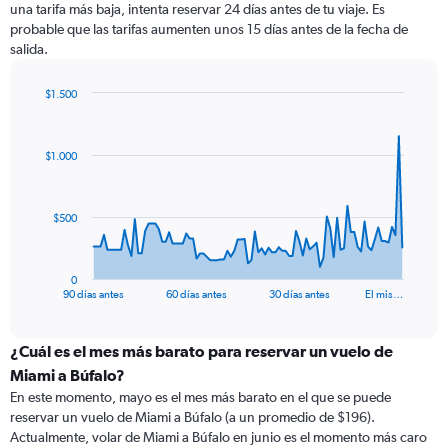
una tarifa más baja, intenta reservar 24 días antes de tu viaje. Es
probable que las tarifas aumenten unos 15 días antes de la fecha de
salida.
$1.500
Chart
Chart
graphic.
with
91
$1.000
data
points.
The
$500
chart
has
1
0
X
End
90 días antes
60 días antes
30 días antes
El mis…
of
axis
interactive
displaying
chart
categories.
¿Cuál es el mes más barato para reservar un vuelo de
Range:
Miami a Búfalo?
91
En este momento, mayo es el mes más barato en el que se puede
categories.
reservar un vuelo de Miami a Búfalo (a un promedio de $196).
The
Actualmente, volar de Miami a Búfalo en junio es el momento más caro
chart