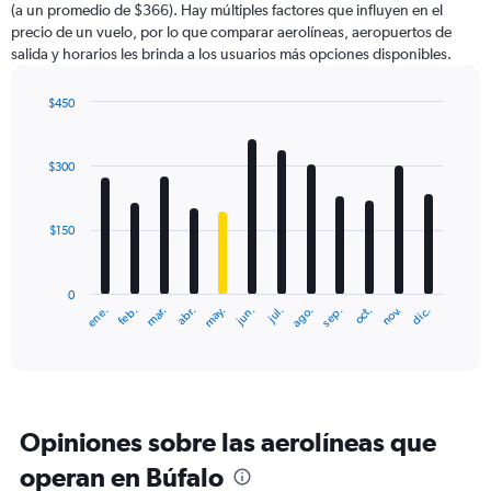
(a un promedio de $366). Hay múltiples factores que influyen en el
has
precio de un vuelo, por lo que comparar aerolíneas, aeropuertos de
1
salida y horarios les brinda a los usuarios más opciones disponibles.
Y
axis
displaying
$450
values.
Bar
Chart
Range:
graphic.
chart
with
0
$300
12
to
bars.
1500.
$150
The
chart
has
0
1
ene.
feb.
mar.
abr.
may.
jun.
jul.
ago.
sep.
oct.
nov.
dic.
X
End
of
axis
interactive
displaying
chart
categories.
Range:
12
Opiniones sobre las aerolíneas que
categories.
The
operan en Búfalo
chart