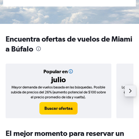
Encuentra ofertas de vuelos de Miami
a Búfalo
Popular en
julio
Mayor demanda de vuelos basada en las búsquedas. Posible
Los precio
subida de precios del 26% (aumento potencial de $100 sobre
de precio
el precio promedio de ida y vuelta).
Buscar ofertas
El mejor momento para reservar un