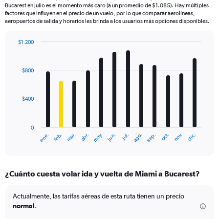
Bucarest en julio es el momento más caro (a un promedio de $1.085). Hay múltiples
factores que influyen en el precio de un vuelo, por lo que comparar aerolíneas,
aeropuertos de salida y horarios les brinda a los usuarios más opciones disponibles.
$1.200
Bar
Chart
graphic.
chart
with
$800
12
bars.
$400
The
chart
has
0
1
mar.
jun.
sep.
dic.
ene.
abr.
jul.
oct.
feb.
may.
ago.
nov.
X
End
of
axis
interactive
displaying
chart
categories.
¿Cuánto cuesta volar ida y vuelta de Miami a Bucarest?
Range:
12
categories.
Actualmente, las tarifas aéreas de esta ruta tienen un precio
The
normal
.
chart