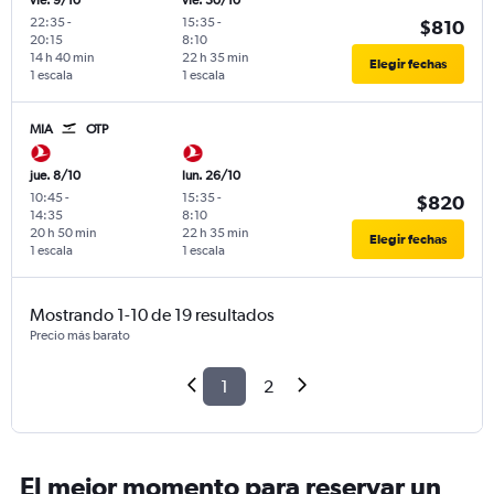
vie. 9/10
vie. 30/10
22:35
-
15:35
-
$810
20:15
8:10
14 h 40 min
22 h 35 min
Elegir fechas
1 escala
1 escala
MIA
OTP
jue. 8/10
lun. 26/10
10:45
-
15:35
-
$820
14:35
8:10
20 h 50 min
22 h 35 min
Elegir fechas
1 escala
1 escala
Mostrando 1-10 de 19 resultados
Precio más barato
1
2
El mejor momento para reservar un