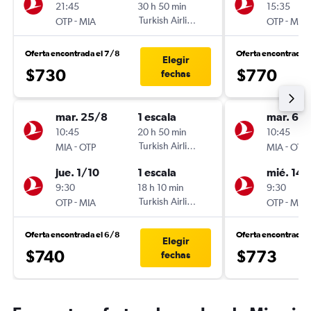
21:45
30 h 50 min
15:35
-
Turkish Airlines
-
OTP
MIA
OTP
MIA
Oferta encontrada el 7/8
Oferta encontrada 
Elegir
$730
$770
fechas
mar. 25/8
1 escala
mar. 6/1
10:45
20 h 50 min
10:45
-
Turkish Airlines
-
MIA
OTP
MIA
OTP
jue. 1/10
1 escala
mié. 14/
9:30
18 h 10 min
9:30
-
Turkish Airlines
-
OTP
MIA
OTP
MIA
Oferta encontrada el 6/8
Oferta encontrada 
Elegir
$740
$773
fechas