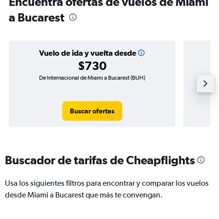
Encuentra ofertas de vuelos de Miami
a Bucarest
Vuelo de ida y vuelta desde
$730
De Internacional de Miami a Bucarest (BUH)
Vuelo de
Buscar ofertas
Buscador de tarifas de Cheapflights
Usa los siguientes filtros para encontrar y comparar los vuelos
desde Miami a Bucarest que más te convengan.