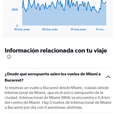
The
$800
chart
has
1
0
X
End
90 días antes
60 días antes
30 días antes
El mis…
of
axis
interactive
displaying
chart
categories.
Range:
Información relacionada con tu viaje
91
categories.
The
chart
has
¿Desde qué aeropuerto salen los vuelos de Miami a
1
Bucarest?
Y
Si reservas un vuelo a Bucarest desde Miami, volarás desde
axis
Internacional de Miami, que es el único aeropuerto de la
displaying
ciudad. Internacional de Miami (MIA) se encuentra a 9,8 km
values.
del centro de Miami. Hay 0 vuelos de Internacional de Miami
Range:
a Bucarest por día con 0 aerolíneas distintas.
0
to