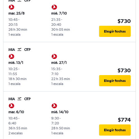
MIA
OTP
mar. 25/8
mié. 7/10
10:45
-
21:35
-
$730
20:15
20:40
26 h 30 min
30 h 05 min
Elegir fechas
1 escala
1 escala
MIA
OTP
mié. 13/1
mié. 27/1
10:25
-
15:35
-
$730
11:55
7:10
18 h 30 min
22 h 35 min
Elegir fechas
1 escala
1 escala
MIA
OTP
mar. 6/10
mié. 14/10
10:45
-
9:30
-
$774
6:40
7:20
36 h 55 min
28 h 50 min
Elegir fechas
2 escalas
1 escala