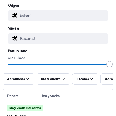
Origen
Vuela a
Presupuesto
$354 - $820
Aerolíneas
Ida y vuelta
Escalas
Aerop
Depart
Ida y vuelta
Ida y vuelta más barata