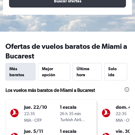
Buscar ofertas
Ofertas de vuelos baratos de Miami a
Bucarest
Más
Mejor
Última
Solo
baratos
opción
hora
ida
Los vuelos más baratos de Miami a Bucarest
jue. 22/10
1 escala
dom. 4/
22:35
26 h 35 min
22:35
-
Turkish Airlines
-
MIA
OTP
MIA
OTP
jue. 5/11
1 escala
vie. 30/