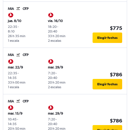
MIA
OTP
jue. 8/10
vie. 16/10
22:35
-
18:20
-
$775
8:10
20:40
26 h 35 min
33 h 20 min
Elegir fechas
1 escala
2 escalas
MIA
OTP
mar. 22/9
mar. 29/9
22:35
-
7:20
-
$786
14:35
20:40
33 h 00 min
20 h 20 min
Elegir fechas
1 escala
2 escalas
MIA
OTP
mar. 15/9
mar. 29/9
10:45
-
7:20
-
$786
14:35
20:40
20 h 50 min
20 h 20 min