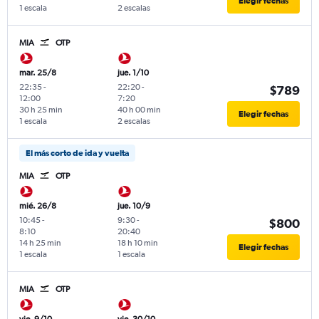
Elegir fechas
1 escala
2 escalas
MIA
OTP
mar. 25/8
jue. 1/10
22:35
-
22:20
-
$789
12:00
7:20
30 h 25 min
40 h 00 min
Elegir fechas
1 escala
2 escalas
El más corto de ida y vuelta
MIA
OTP
mié. 26/8
jue. 10/9
10:45
-
9:30
-
$800
8:10
20:40
14 h 25 min
18 h 10 min
Elegir fechas
1 escala
1 escala
MIA
OTP