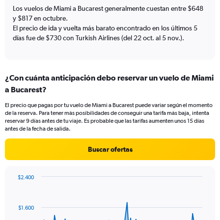
has
Los vuelos de Miami a Bucarest generalmente cuestan entre $648
1
y $817 en octubre.
Y
El precio de ida y vuelta más barato encontrado en los últimos 5
axis
días fue de $730 con Turkish Airlines (del 22 oct. al 5 nov.).
displaying
values.
Range:
0
¿Con cuánta anticipación debo reservar un vuelo de Miami
to
1200.
a Bucarest?
El precio que pagas por tu vuelo de Miami a Bucarest puede variar según el momento
de la reserva. Para tener más posibilidades de conseguir una tarifa más baja, intenta
reservar 9 días antes de tu viaje. Es probable que las tarifas aumenten unos 15 días
antes de la fecha de salida.
Buscar ofertas
$2.400
Chart
Chart
graphic.
with
91
$1.600
data
points.