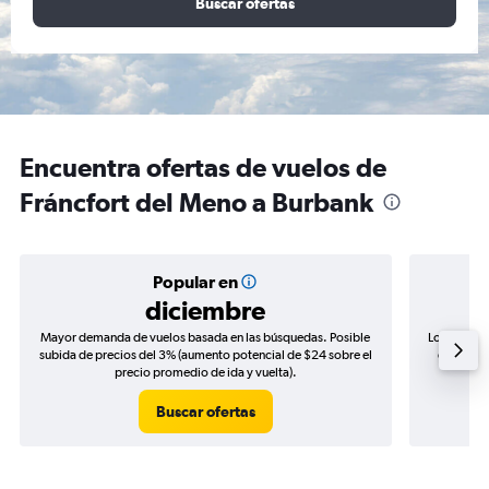
Buscar ofertas
Encuentra ofertas de vuelos de
Fráncfort del Meno a Burbank
Popular en
diciembre
Mayor demanda de vuelos basada en las búsquedas. Posible
Los precio
subida de precios del 3% (aumento potencial de $24 sobre el
de precio
precio promedio de ida y vuelta).
Buscar ofertas