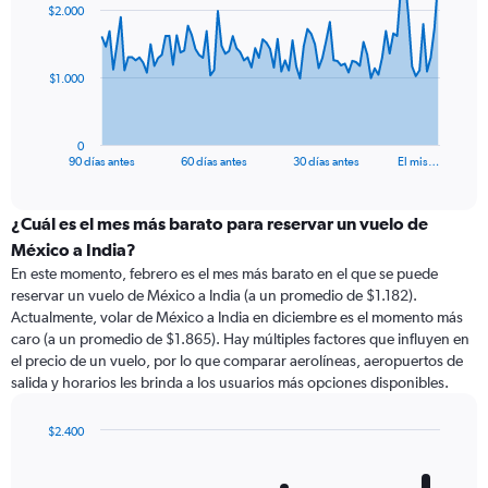
$2.000
data
points.
The
$1.000
chart
has
1
0
X
End
90 días antes
60 días antes
30 días antes
El mis…
of
axis
interactive
displaying
chart
categories.
¿Cuál es el mes más barato para reservar un vuelo de
Range:
México a India?
91
En este momento, febrero es el mes más barato en el que se puede
categories.
reservar un vuelo de México a India (a un promedio de $1.182).
The
Actualmente, volar de México a India en diciembre es el momento más
chart
caro (a un promedio de $1.865). Hay múltiples factores que influyen en
has
el precio de un vuelo, por lo que comparar aerolíneas, aeropuertos de
1
salida y horarios les brinda a los usuarios más opciones disponibles.
Y
axis
displaying
$2.400
values.
Bar
Chart
Range:
graphic.
chart
with