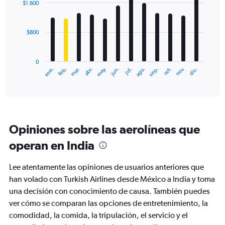
0
$1.600
12
to
bars.
3000.
$800
The
chart
has
0
1
ene.
feb.
mar.
abr.
may.
jun.
jul.
ago.
sep.
oct.
nov.
dic.
X
End
of
axis
interactive
displaying
chart
categories.
Range:
12
Opiniones sobre las aerolíneas que
categories.
The
operan en India
chart
has
Lee atentamente las opiniones de usuarios anteriores que
1
Y
han volado con Turkish Airlines desde México a India y toma
axis
una decisión con conocimiento de causa. También puedes
displaying
ver cómo se comparan las opciones de entretenimiento, la
values.
comodidad, la comida, la tripulación, el servicio y el
Range: