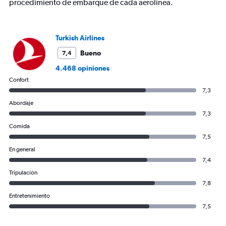
0
procedimiento de embarque de cada aerolínea.
to
2400.
Turkish Airlines
Bueno
7,4
4.468 opiniones
Confort
7,3
Abordaje
7,3
Comida
7,5
En general
7,4
Tripulación
7,8
Entretenimiento
7,5