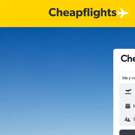
Che
Ida y v