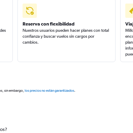
Reserva con flexibilidad
Via
edes
Nuestros usuarios pueden hacer planes con total
Mill
confianza y buscar vuelos sin cargos por
enco
cambios.
plan
info
pued
os, sin embargo,
los precios no están garantizados
.
tos?