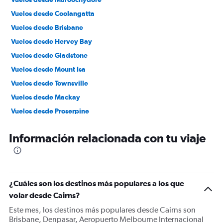
Vuelos desde Coolangatta
Vuelos desde Brisbane
Vuelos desde Hervey Bay
Vuelos desde Gladstone
Vuelos desde Mount Isa
Vuelos desde Townsville
Vuelos desde Mackay
Vuelos desde Proserpine
Vuelos desde Rockhampton
Información relacionada con tu viaje
Vuelos desde Toowoomba City
¿Cuáles son los destinos más populares a los que
volar desde Cairns?
Este mes, los destinos más populares desde Cairns son
Brisbane, Denpasar, Aeropuerto Melbourne Internacional