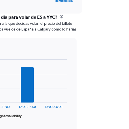
El mismo día
 día para volar de ES a YYC?
 la que decidas volar, el precio del billete
os vuelos de España a Calgary como lo harías
 - 12:00
12:00 - 18:00
18:00 - 00:00
ight availability