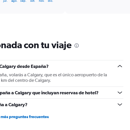
jul.
ago.
sep.
oct.
nov.
dic.
categories.
Range:
6
categories.
The
chart
has
nada con tu viaje
1
Y
axis
displaying
Number
a Calgary desde España?
of
ña, volarás a Calgary, que es el único aeropuerto de la
flights.
 km del centro de Calgary.
Range:
0
paña a Calgary que incluyan reservas de hotel?
to
3.6.
ña a Calgary?
 más preguntas frecuentes