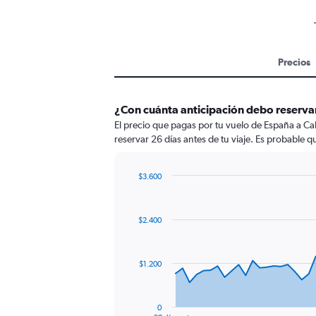
Precios
¿Con cuánta anticipación debo reserva
El precio que pagas por tu vuelo de España a Cal
reservar 26 días antes de tu viaje. Es probable q
$3.600
Chart
Chart
graphic.
with
91
$2.400
data
points.
The
$1.200
chart
has
1
0
End