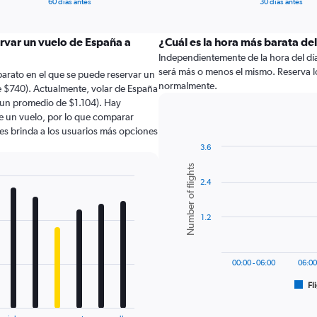
60 días antes
30 días antes
ervar un vuelo de España a
¿Cuál es la hora más barata del
Independientemente de la hora del día a
será más o menos el mismo. Reserva l
arato en el que se puede reservar un
normalmente.
e $740). Actualmente, volar de España
a un promedio de $1.104). Hay
de un vuelo, por lo que comparar
les brinda a los usuarios más opciones
3.6
Bar
Chart
Number of flights
graphic.
chart
2.4
with
6
bars.
1.2
The
chart
has
00:00 - 06:00
06:00
1
Fl
X
End
of
axis
interactive
displaying
chart