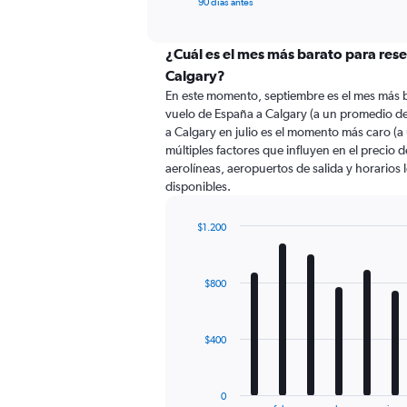
X
90 días antes
of
axis
interactive
displaying
chart
categories.
¿Cuál es el mes más barato para res
Range:
Calgary?
91
En este momento, septiembre es el mes más b
categories.
vuelo de España a Calgary (a un promedio d
The
a Calgary en julio es el momento más caro (
chart
múltiples factores que influyen en el precio 
has
aerolíneas, aeropuertos de salida y horarios 
1
disponibles.
Y
axis
displaying
$1.200
values.
Bar
Chart
Range:
graphic.
chart
with
0
$800
12
to
bars.
3600.
The
$400
chart
has
1
0
End