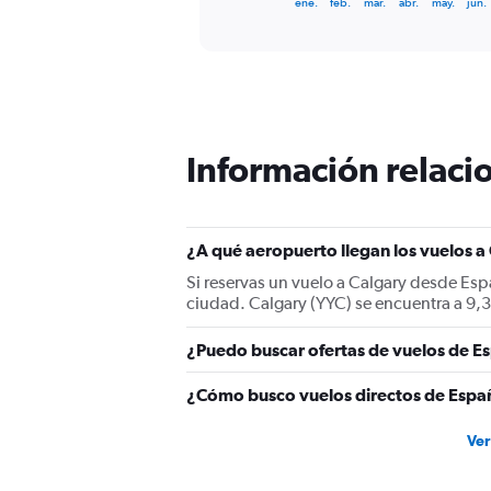
X
ene.
feb.
mar.
abr.
may.
jun.
of
axis
interactive
displaying
chart
categories.
Range:
12
categories.
The
Información relacio
chart
has
1
Y
¿A qué aeropuerto llegan los vuelos 
axis
displaying
Si reservas un vuelo a Calgary desde Espa
values.
ciudad. Calgary (YYC) se encuentra a 9,3
Range:
0
¿Puedo buscar ofertas de vuelos de Es
to
1200.
¿Cómo busco vuelos directos de Espa
Ver