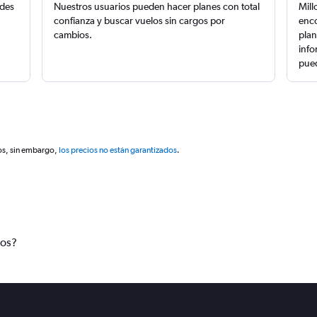
edes
Nuestros usuarios pueden hacer planes con total
Mill
confianza y buscar vuelos sin cargos por
enco
cambios.
plan
info
pued
os, sin embargo,
los precios no están garantizados
.
tos?