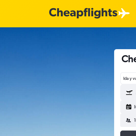
Che
Ida y v