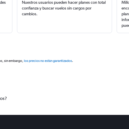
edes
Nuestros usuarios pueden hacer planes con total
Mill
confianza y buscar vuelos sin cargos por
enco
cambios.
plan
info
pued
os, sin embargo,
los precios no están garantizados
.
tos?