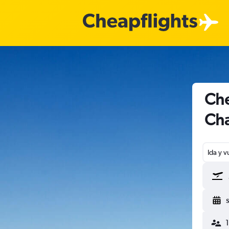
Che
Cha
Ida y v