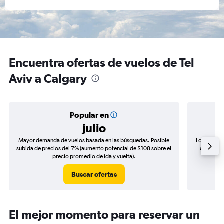
Encuentra ofertas de vuelos de Tel
Aviv a Calgary
Popular en
julio
Mayor demanda de vuelos basada en las búsquedas. Posible
Los precio
subida de precios del 7% (aumento potencial de $108 sobre el
de precio
precio promedio de ida y vuelta).
Buscar ofertas
El mejor momento para reservar un