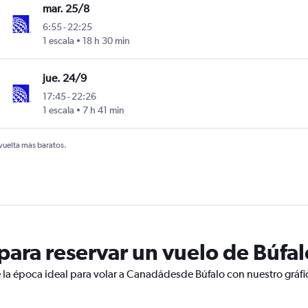
mar. 25/8
6:55
-
22:25
1 escala
18 h 30 min
jue. 24/9
17:45
-
22:26
1 escala
7 h 41 min
 vuelta más baratos.
ara reservar un vuelo de Búfa
 la época ideal para volar a Canadádesde Búfalo con nuestro gráfi