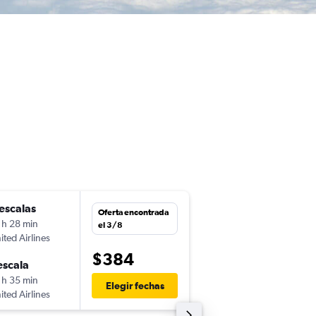
escalas
mar. 25/8
Oferta encontrada
 h 28 min
6:55
el 3/8
ited Airlines
-
BUF
YVR
$384
escala
mar. 1/9
 h 35 min
15:15
Elegir fechas
ited Airlines
-
YVR
BUF