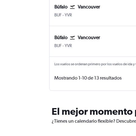
Búfalo
Vancouver
Búfalo Niagara
Internacional de Vancouver
BUF
-
YVR
Búfalo
Vancouver
Búfalo Niagara
Internacional de Vancouver
BUF
-
YVR
Los vuelos se ordenan primero por los vuelos de ida y
Mostrando 1-10 de 13 resultados
El mejor momento p
¿Tienes un calendario flexible? Descubre