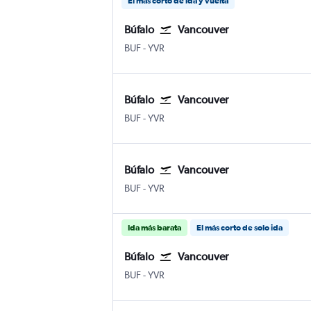
El más corto de ida y vuelta
Búfalo
Vancouver
Búfalo Niagara
Internacional de Vancouver
BUF
-
YVR
Búfalo
Vancouver
Búfalo Niagara
Internacional de Vancouver
BUF
-
YVR
Búfalo
Vancouver
Búfalo Niagara
Internacional de Vancouver
BUF
-
YVR
Ida más barata
El más corto de solo ida
Búfalo
Vancouver
Búfalo Niagara
Internacional de Vancouver
BUF
-
YVR