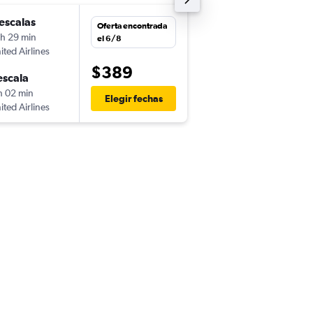
escalas
vie. 6/11
Oferta encontrada
 h 29 min
12:15
el 6/8
ited Airlines
-
BUF
YVR
$389
escala
mié. 11/11
h 02 min
12:20
Elegir fechas
ited Airlines
-
YVR
BUF