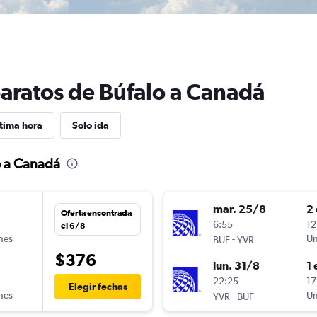
baratos de Búfalo a Canadá
tima hora
Solo ida
o a Canadá
mar. 25/8
2 
Oferta encontrada
6:55
12
el 6/8
ines
-
Un
BUF
YVR
$376
lun. 31/8
1 
22:25
17
Elegir fechas
ines
-
Un
YVR
BUF