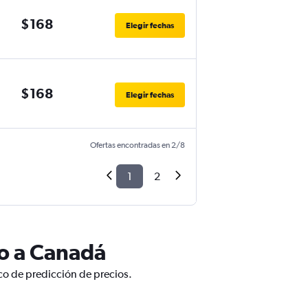
$168
Elegir fechas
$168
Elegir fechas
Ofertas encontradas en 2/8
1
2
lo a Canadá
co de predicción de precios.