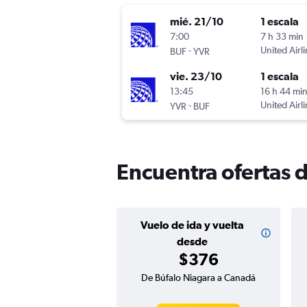
mié. 21/10
1 escala
7:00
7 h 33 min
-
United Airl
BUF
YVR
vie. 23/10
1 escala
13:45
16 h 44 mi
-
United Airl
YVR
BUF
Encuentra ofertas 
Vuelo de ida y vuelta
desde
$376
De Búfalo Niagara a Canadá