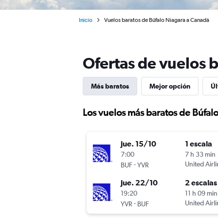
Inicio
Vuelos baratos de Búfalo Niagara a Canadá
Ofertas de vuelos 
Más baratos
Mejor opción
Úl
Los vuelos más baratos de Búfal
jue. 15/10
1 escala
7:00
7 h 33 min
-
United Airl
BUF
YVR
jue. 22/10
2 escalas
19:20
11 h 09 min
-
United Airl
YVR
BUF