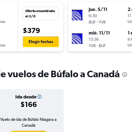
jue. 5/11
2 
Oferta encontrada
6:30
11
el 3/8
ines
-
Un
BUF
YVR
$379
mié. 11/11
1 
n
13:36
6 
Elegir fechas
ines
-
Un
YVR
BUF
de vuelos de Búfalo a Canadá
Ida desde
$166
Vuelo de ida de Búfalo Niagara a
Canadá