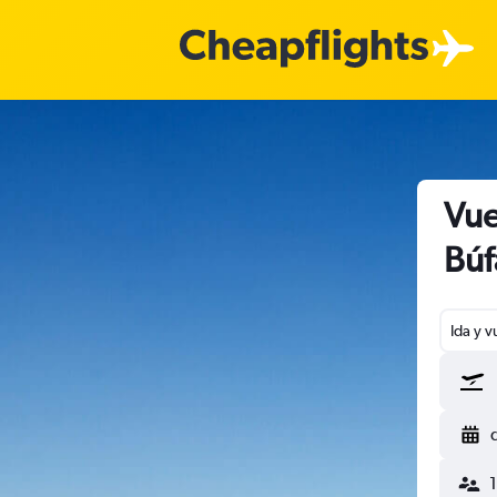
Vue
Búf
Ida y v