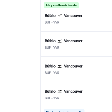
Ida y vuelta más barata
Búfalo
Vancouver
Búfalo Niagara
Internacional de Vancouver
BUF
-
YVR
Búfalo
Vancouver
Búfalo Niagara
Internacional de Vancouver
BUF
-
YVR
Búfalo
Vancouver
Búfalo Niagara
Internacional de Vancouver
BUF
-
YVR
Búfalo
Vancouver
Búfalo Niagara
Internacional de Vancouver
BUF
-
YVR