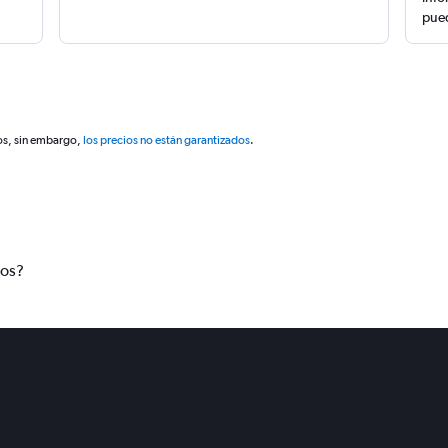
pued
os, sin embargo,
los precios no están garantizados
.
tos?