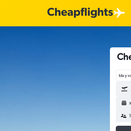
Che
Ida y v