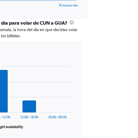
El mismo día
l día para volar de CUN a GUA?
mala, la hora del día en que decidas volar
los billetes.
 - 12:00
12:00 - 18:00
18:00 - 00:00
ight availability