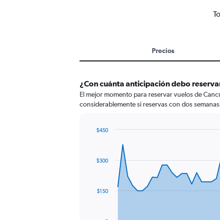
To
Precios
¿Con cuánta anticipación debo reserva
El mejor momento para reservar vuelos de Cancú
considerablemente si reservas con dos semanas 
$450
Chart
Chart
graphic.
with
91
$300
data
points.
The
$150
chart
has
1