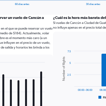
60 días antes
30 días antes
ervar un vuelo de Cancún a
¿Cuál es la hora más barata de
Si vuelas de Cancún a Ciudad de Guate
no influye apenas en el precio total de 
en el que se puede reservar un vuelo
edio de $184). Actualmente, volar
bre es el momento más caro (a un
e influyen en el precio de un vuelo,
e salida y horarios les brinda a los
7.5
Bar
Chart
Number of flights
graphic.
chart
5
with
6
bars.
2.5
The
chart
has
00:00 - 06:00
06:00
1
Fl
X
End
of
axis
interactive