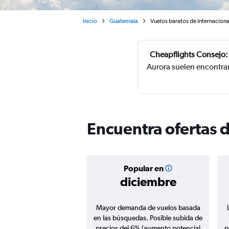
Inicio
Guatemala
Vuelos baratos de Internacion
Cheapflights Consejo:
Aurora suelen encontrar
Encuentra ofertas 
Popular en
diciembre
Mayor demanda de vuelos basada
en las búsquedas. Posible subida de
precios del 6% (aumento potencial
p