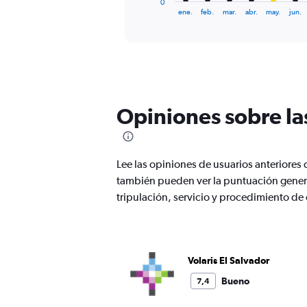
0
X
End
ene.
feb.
mar.
abr.
may.
jun.
of
axis
interactive
displaying
chart
categories.
Range:
12
categories.
The
Opiniones sobre la
chart
has
1
Y
Lee las opiniones de usuarios anteriores
axis
displaying
también pueden ver la puntuación genera
values.
tripulación, servicio y procedimiento d
Range:
0
to
360.
Volaris El Salvador
Bueno
7,4