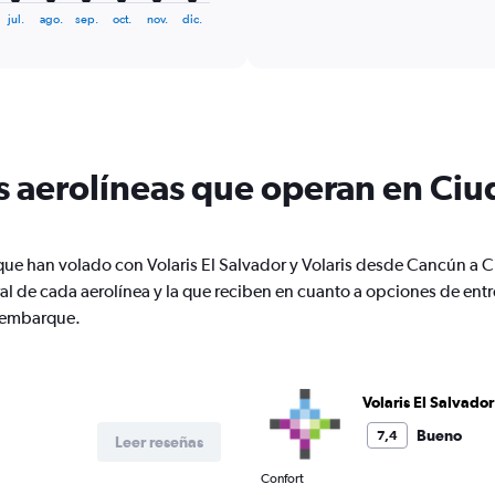
displaying
chart
jul.
ago.
sep.
oct.
nov.
dic.
categories.
Range:
6
categories.
The
chart
has
1
s aerolíneas que operan en Ci
Y
axis
displaying
Number
 que han volado con Volaris El Salvador y Volaris desde Cancún a
of
l de cada aerolínea y la que reciben en cuanto a opciones de en
flights.
e embarque.
Range:
0
to
7.5.
Volaris El Salvador
Bueno
7,4
Leer reseñas
Confort