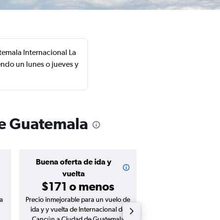
emala Internacional La
endo un lunes o jueves y
de Guatemala
Buena oferta de ida y
Buena oferta de
$129 o m
vuelta
$171 o menos
a
Precio inmejorable para un vuelo de
Precio inmejorable para
ida y y vuelta de Internacional de
ida de Internacional 
Cancún a Ciudad de Guatemala
Ciudad de Guatemala I