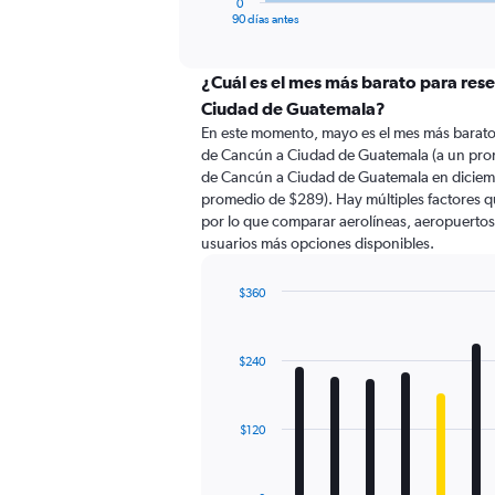
0
X
End
90 días antes
of
axis
interactive
displaying
chart
categories.
¿Cuál es el mes más barato para res
Range:
Ciudad de Guatemala?
91
En este momento, mayo es el mes más barato 
categories.
de Cancún a Ciudad de Guatemala (a un prom
The
de Cancún a Ciudad de Guatemala en diciem
chart
promedio de $289). Hay múltiples factores qu
has
por lo que comparar aerolíneas, aeropuertos d
1
usuarios más opciones disponibles.
Y
axis
displaying
$360
values.
Bar
Chart
Range:
graphic.
chart
with
0
$240
12
to
bars.
450.
The
$120
chart
has
1