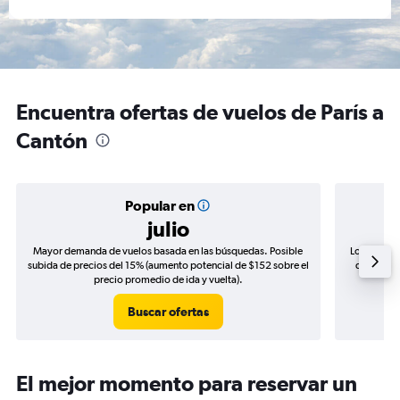
Encuentra ofertas de vuelos de París a
Cantón
Popular en
julio
Mayor demanda de vuelos basada en las búsquedas. Posible
Los precio
subida de precios del 15% (aumento potencial de $152 sobre el
de precios
precio promedio de ida y vuelta).
Buscar ofertas
El mejor momento para reservar un