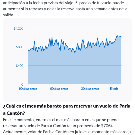
anticipación a la fecha prevista del viaje. El precio de tu vuelo puede
aumentar si lo retrasas y dejas la reserva hasta una semana antes de la
salida.
$1.200
Chart
Chart
graphic.
with
91
$800
data
points.
The
$400
chart
has
1
0
X
End
90 días antes
60 días antes
30 días antes
El mis…
of
axis
interactive
displaying
chart
categories.
¿Cuál es el mes más barato para reservar un vuelo de París
Range:
a Cantón?
91
En este momento, enero es el mes más barato en el que se puede
categories.
reservar un vuelo de París a Cantón (a un promedio de $706).
The
Actualmente, volar de París a Cantón en julio es el momento más caro (a
chart