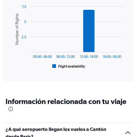
has
7.5
1
Bar
Chart
Number of flights
Y
graphic.
chart
axis
5
with
6
displaying
bars.
values.
2.5
Range:
The
0
chart
to
has
1200.
00:00 - 06:00
06:00 - 12:00
12:00 - 18:00
18:00 - 00:00
1
Flight availability
X
End
of
axis
interactive
displaying
chart
categories.
Range:
6
Información relacionada con tu viaje
categories.
The
chart
has
1
¿A qué aeropuerto llegan los vuelos a Cantón
Y
desde París?