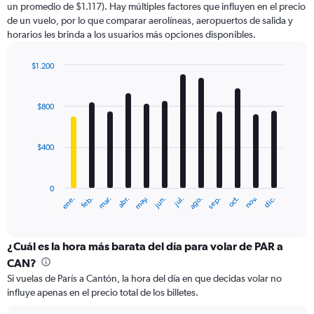
un promedio de $1.117). Hay múltiples factores que influyen en el precio
has
de un vuelo, por lo que comparar aerolíneas, aeropuertos de salida y
1
horarios les brinda a los usuarios más opciones disponibles.
Y
axis
displaying
$1.200
values.
Bar
Chart
Range:
graphic.
chart
with
0
$800
12
to
bars.
1200.
$400
The
chart
has
0
1
ene.
feb.
mar.
abr.
may.
jun.
jul.
ago.
sep.
oct.
nov.
dic.
X
End
of
axis
interactive
displaying
chart
categories.
¿Cuál es la hora más barata del día para volar de PAR a
Range:
CAN?
12
Si vuelas de París a Cantón, la hora del día en que decidas volar no
categories.
influye apenas en el precio total de los billetes.
The
chart