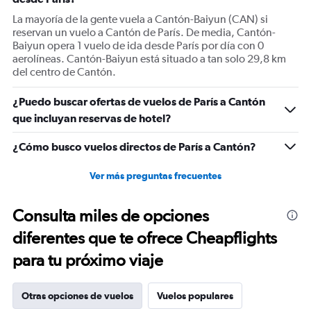
axis
displaying
La mayoría de la gente vuela a Cantón-Baiyun (CAN) si
Number
reservan un vuelo a Cantón de París. De media, Cantón-
of
Baiyun opera 1 vuelo de ida desde París por día con 0
flights.
aerolíneas. Cantón-Baiyun está situado a tan solo 29,8 km
Range:
del centro de Cantón.
0
to
¿Puedo buscar ofertas de vuelos de París a Cantón
7.5.
que incluyan reservas de hotel?
¿Cómo busco vuelos directos de París a Cantón?
Ver más preguntas frecuentes
Consulta miles de opciones
diferentes que te ofrece Cheapflights
para tu próximo viaje
Otras opciones de vuelos
Vuelos populares