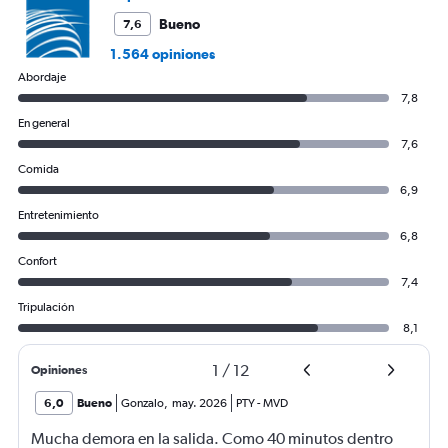
Bueno
7,6
1.564 opiniones
Abordaje
7,8
En general
7,6
Comida
6,9
Entretenimiento
6,8
Confort
7,4
Tripulación
8,1
1
/
12
Opiniones
6,0
Bueno
Gonzalo
,
may. 2026
PTY
-
MVD
Mucha demora en la salida. Como 40 minutos dentro