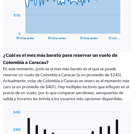
points.
The
$150
chart
has
1
0
X
End
90 días antes
60 días antes
30 días antes
El mis…
of
axis
interactive
displaying
chart
categories.
¿Cuál es el mes más barato para reservar un vuelo de
Range:
Colombia a Caracas?
91
En este momento, junio es el mes más barato en el que se puede
categories.
reservar un vuelo de Colombia a Caracas (a un promedio de $245).
The
Actualmente, volar de Colombia a Caracas en enero es el momento más
chart
caro (a un promedio de $401). Hay múltiples factores que influyen en el
has
precio de un vuelo, por lo que comparar aerolíneas, aeropuertos de
1
salida y horarios les brinda a los usuarios más opciones disponibles.
Y
axis
displaying
$450
values.
Bar
Chart
Range:
graphic.
chart
with
0
$300
12