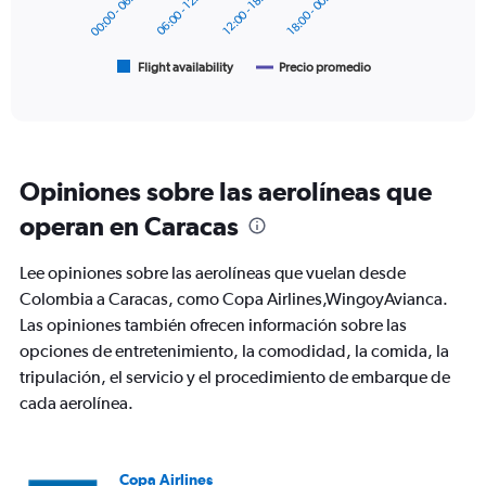
00:00 - 06:00
06:00 - 12:00
12:00 - 18:00
18:00 - 00:00
to
The
450.
chart
has
1
Flight availability
Precio promedio
End
of
X
interactive
axis
chart
displaying
categories.
Range:
Opiniones sobre las aerolíneas que
6
categories.
operan en Caracas
The
chart
Lee opiniones sobre las aerolíneas que vuelan desde
has
2
Colombia a Caracas, como Copa Airlines,WingoyAvianca.
Y
Las opiniones también ofrecen información sobre las
axes
opciones de entretenimiento, la comodidad, la comida, la
displaying
tripulación, el servicio y el procedimiento de embarque de
Avg.
Price
cada aerolínea.
and
Number
of
flights.
Copa Airlines