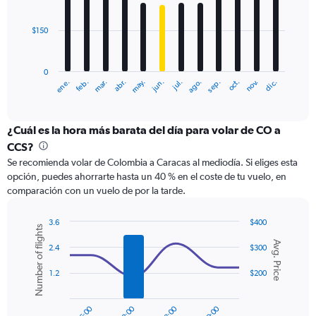
to
bars.
450.
$150
The
chart
has
0
1
ene.
feb.
mar.
abr.
may.
jun.
jul.
ago.
sep.
oct.
nov.
dic.
X
End
of
axis
interactive
displaying
chart
categories.
¿Cuál es la hora más barata del día para volar de CO a
Range:
CCS?
12
Se recomienda volar de Colombia a Caracas al mediodía. Si eliges esta
categories.
opción, puedes ahorrarte hasta un 40 % en el coste de tu vuelo, en
The
comparación con un vuelo de por la tarde.
chart
has
1
3.6
$400
Number of flights
Y
Combination
Chart
Avg. Price
graphic.
chart
axis
2.4
$300
with
displaying
2
1.2
$200
values.
data
Range:
series.
0