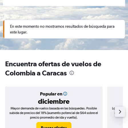
En este momento no mostramos resultados de búsqueda para
este lugar.
Encuentra ofertas de vuelos de
Colombia a Caracas
Popular en
diciembre
Mayor demanda de vuelos basada en las búsquedas. Posible
Los precio
subida de precios del 18% (aumento potencial de $64 sobre el
de precio
precio promedio de ida y vuelta).
Buscar ofertas