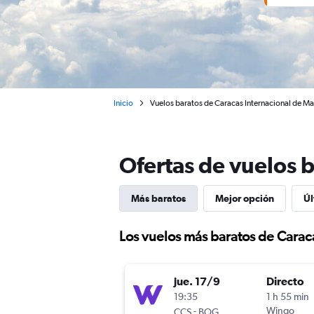
Inicio
Vuelos baratos de Caracas Internacional de M
Ofertas de vuelos 
Más baratos
Mejor opción
Úl
Los vuelos más baratos de Carac
jue. 17/9
Directo
19:35
1 h 55 min
-
Wingo
CCS
BOG