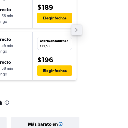
$189
irecto
mar. 22/9
h 58 min
11:05
Elegir fechas
ingo
-
BOG
CCS
irecto
jue. 3/9
Oferta encontrada
h 55 min
19:35
el 7/8
ingo
-
CCS
BOG
$196
irecto
mar. 22/9
h 58 min
11:05
Elegir fechas
ingo
-
BOG
CCS
a
Más barato en
Precio prom