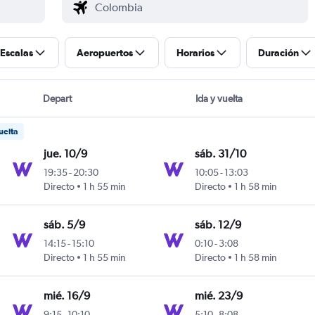
Escalas
Aeropuertos
Horarios
Duración
Depart
Ida y vuelta
uelta
jue. 10/9
sáb. 31/10
19:35
-
20:30
10:05
-
13:03
n Bolívar
Directo
1 h 55 min
Directo
1 h 58 min
sáb. 5/9
sáb. 12/9
14:15
-
15:10
0:10
-
3:08
n Bolívar
Directo
1 h 55 min
Directo
1 h 58 min
mié. 16/9
mié. 23/9
9:15
-
10:10
5:10
-
8:08