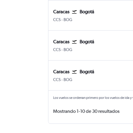
Caracas
Bogotá
Caracas Internacional de Maiquetía Simó
Bogotá Internacional El Dorado
CCS
-
BOG
Caracas
Bogotá
Caracas Internacional de Maiquetía Simó
Bogotá Internacional El Dorado
CCS
-
BOG
Caracas
Bogotá
Caracas Internacional de Maiquetía Simó
Bogotá Internacional El Dorado
CCS
-
BOG
Los vuelos se ordenan primero por los vuelos de ida y
Mostrando 1-10 de 30 resultados