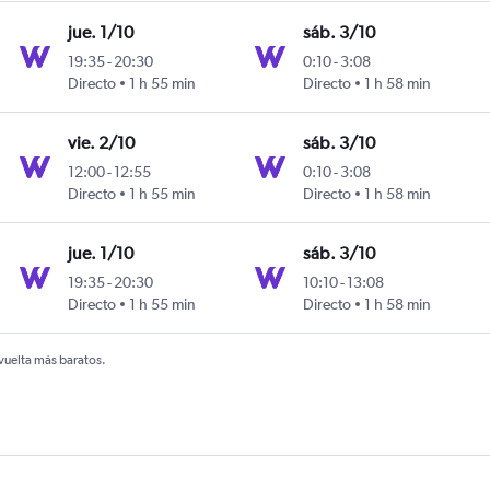
jue. 1/10
sáb. 3/10
19:35
-
20:30
0:10
-
3:08
n Bolívar
Directo
1 h 55 min
Directo
1 h 58 min
vie. 2/10
sáb. 3/10
12:00
-
12:55
0:10
-
3:08
n Bolívar
Directo
1 h 55 min
Directo
1 h 58 min
jue. 1/10
sáb. 3/10
19:35
-
20:30
10:10
-
13:08
n Bolívar
Directo
1 h 55 min
Directo
1 h 58 min
 vuelta más baratos.