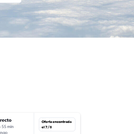
irecto
mar. 15/9
Oferta encontrada
h 55 min
15:15
el 7/8
ingo
-
CCS
BOG