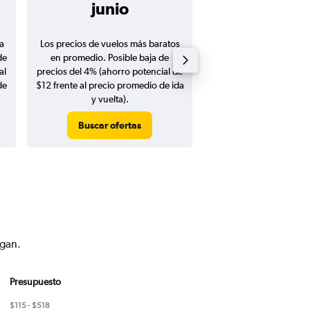
junio
$253
a
Los precios de vuelos más baratos
Promedio de vuelos de 
de
en promedio. Posible baja de
en agosto 20
al
precios del 4% (ahorro potencial de
de
$12 frente al precio promedio de ida
y vuelta).
Buscar ofertas
Buscar ofert
ngan.
Presupuesto
$115 - $518