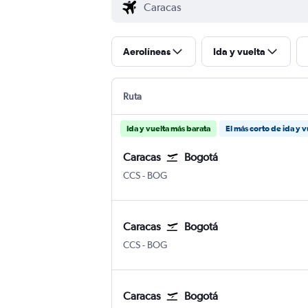
Aerolíneas
Ida y vuelta
Ruta
Ida y vuelta más barata
El más corto de ida y v
Caracas
Bogotá
Caracas Internacional de Maiquetía Simó
Bogotá Internacional El Dorado
CCS
-
BOG
Caracas
Bogotá
Caracas Internacional de Maiquetía Simó
Bogotá Internacional El Dorado
CCS
-
BOG
Caracas
Bogotá