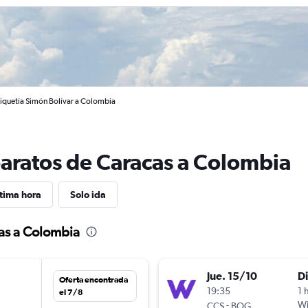
aiquetía Simón Bolívar a Colombia
baratos de Caracas a Colombia
tima hora
Solo ida
as a Colombia
jue. 15/10
D
Oferta encontrada
19:35
1 
el 7/8
-
W
CCS
BOG