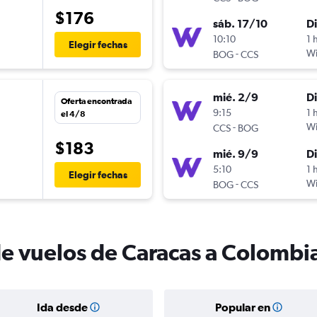
$176
sáb. 17/10
D
10:10
1 
Elegir fechas
-
W
BOG
CCS
mié. 2/9
D
Oferta encontrada
9:15
1 
el 4/8
-
W
CCS
BOG
$183
mié. 9/9
D
5:10
1 
Elegir fechas
-
W
BOG
CCS
de vuelos de Caracas a Colombi
Ida desde
Popular en