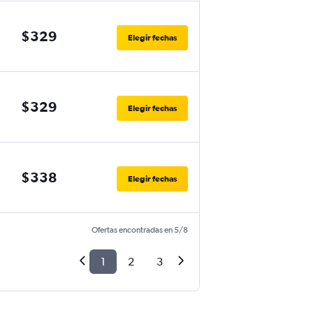
$329
Elegir fechas
$329
Elegir fechas
$338
Elegir fechas
Ofertas encontradas en 5/8
1
2
3