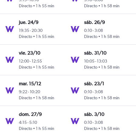
n Bolívar
Directo
1 h 55 min
Directo
1 h 58 min
jue. 24/9
sáb. 26/9
19:35
-
20:30
0:10
-
3:08
n Bolívar
Directo
1 h 55 min
Directo
1 h 58 min
vie. 23/10
sáb. 31/10
12:00
-
12:55
10:05
-
13:03
n Bolívar
Directo
1 h 55 min
Directo
1 h 58 min
mar. 15/12
sáb. 23/1
9:22
-
10:20
0:10
-
3:08
n Bolívar
Directo
1 h 58 min
Directo
1 h 58 min
dom. 27/9
sáb. 3/10
4:15
-
5:10
0:10
-
3:08
n Bolívar
Directo
1 h 55 min
Directo
1 h 58 min