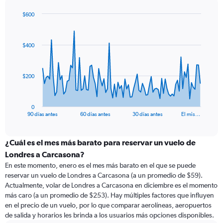
$600
Chart
Chart
graphic.
with
91
$400
data
points.
The
$200
chart
has
1
0
X
End
90 días antes
60 días antes
30 días antes
El mis…
of
axis
interactive
displaying
chart
categories.
¿Cuál es el mes más barato para reservar un vuelo de
Range:
Londres a Carcasona?
91
En este momento, enero es el mes más barato en el que se puede
categories.
reservar un vuelo de Londres a Carcasona (a un promedio de $59).
The
Actualmente, volar de Londres a Carcasona en diciembre es el momento
chart
más caro (a un promedio de $253). Hay múltiples factores que influyen
has
en el precio de un vuelo, por lo que comparar aerolíneas, aeropuertos
1
de salida y horarios les brinda a los usuarios más opciones disponibles.
Y