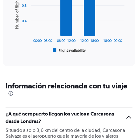
Number of flights
graphic.
chart
axis
0.8
with
displaying
6
values.
bars.
Range:
0.4
0
The
to
chart
300.
has
00:00 - 06:00
06:00 - 12:00
12:00 - 18:00
18:00 - 00:00
1
Flight availability
X
End
of
axis
interactive
displaying
chart
categories.
Range:
6
Información relacionada con tu viaje
categories.
The
chart
has
1
¿A qué aeropuerto llegan los vuelos a Carcasona
Y
desde Londres?
axis
displaying
Situado a solo 3,6 km del centro de la ciudad, Carcasona
Number
Salvaza es el aeropuerto que la mayoría de los viajeros