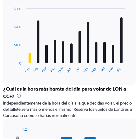
axis
displaying
$300
values.
Bar
Chart
Range:
graphic.
chart
with
0
$200
12
to
bars.
600.
$100
The
chart
has
0
1
ene.
feb.
mar.
abr.
may.
jun.
jul.
ago.
sep.
oct.
nov.
dic.
X
End
of
axis
interactive
displaying
chart
categories.
¿Cuál es la hora más barata del día para volar de LON a
Range:
CCF?
12
Independientemente de la hora del día a la que decidas volar, el precio
categories.
del billete será más o menos el mismo. Reserva los vuelos de Londres a
The
Carcasona como lo harías normalmente.
chart
has
1
1.2
Y
Bar
Chart