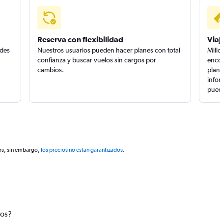
Reserva con flexibilidad
Via
edes
Nuestros usuarios pueden hacer planes con total
Mill
confianza y buscar vuelos sin cargos por
enco
cambios.
plan
info
pued
os, sin embargo,
los precios no están garantizados
.
tos?