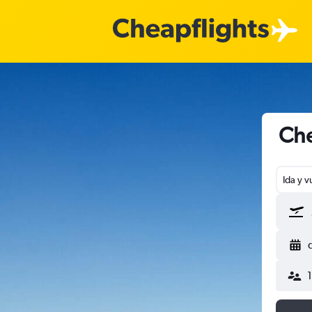
Che
Ida y v