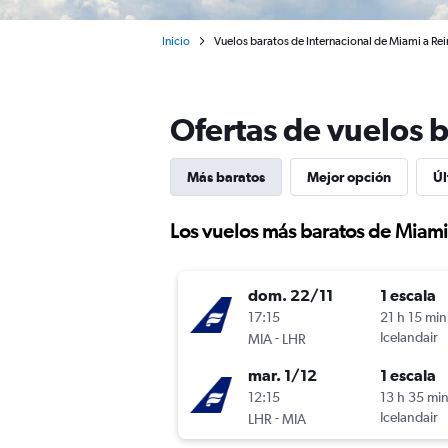
Inicio
Vuelos baratos de Internacional de Miami a Re
Ofertas de vuelos 
Más baratos
Mejor opción
Úl
Los vuelos más baratos de Miami
dom. 22/11
1 escala
17:15
21 h 15 min
-
Icelandair
MIA
LHR
mar. 1/12
1 escala
12:15
13 h 35 mi
-
Icelandair
LHR
MIA