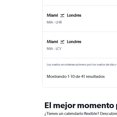
Miami
Londres
Internacional de Miami
Londres-Heathrow
MIA
-
LHR
Miami
Londres
Internacional de Miami
Ciudad de Londres
MIA
-
LCY
Los vuelos se ordenan primero por los vuelos de ida y
Mostrando 1-10 de 41 resultados
El mejor momento p
¿Tienes un calendario flexible? Descubre