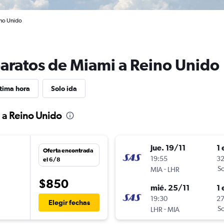
ino Unido
baratos de Miami a Reino Unido
tima hora
Solo ida
 a Reino Unido
jue. 19/11
1 
Oferta encontrada
19:55
32
el 6/8
-
Sc
MIA
LHR
$850
mié. 25/11
1 
n
19:30
27
Elegir fechas
-
Sc
LHR
MIA