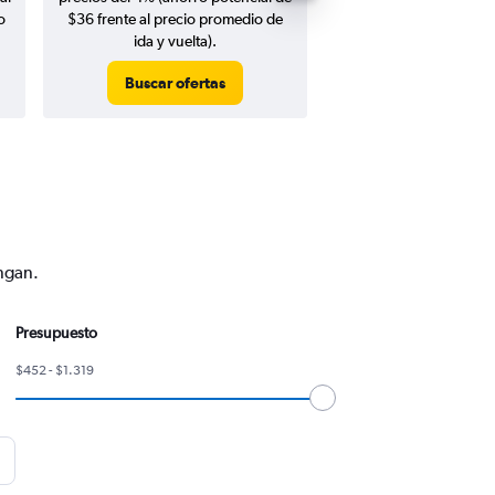
o
$36 frente al precio promedio de
ida y vuelta).
Buscar ofertas
Buscar ofert
engan.
Presupuesto
$452 - $1.319