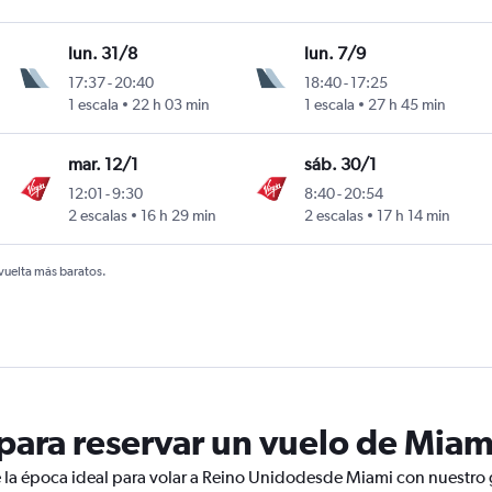
lun. 31/8
lun. 7/9
17:37
-
20:40
18:40
-
17:25
1 escala
22 h 03 min
1 escala
27 h 45 min
mar. 12/1
sáb. 30/1
12:01
-
9:30
8:40
-
20:54
2 escalas
16 h 29 min
2 escalas
17 h 14 min
 vuelta más baratos.
ara reservar un vuelo de Miam
 la época ideal para volar a Reino Unidodesde Miami con nuestro 