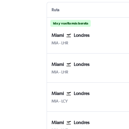
Ruta
Ida y vuelta más barata
Miami
Londres
Internacional de Miami
Londres-Heathrow
MIA
-
LHR
Miami
Londres
Internacional de Miami
Londres-Heathrow
MIA
-
LHR
Miami
Londres
Internacional de Miami
Ciudad de Londres
MIA
-
LCY
Miami
Londres