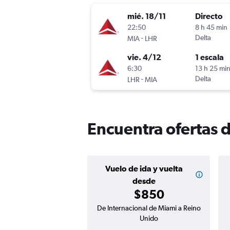
mié. 18/11
Directo
22:50
8 h 45 min
-
Delta
MIA
LHR
vie. 4/12
1 escala
6:30
13 h 25 mi
-
Delta
LHR
MIA
Encuentra ofertas 
Vuelo de ida y vuelta
desde
$850
De Internacional de Miami a Reino
Unido