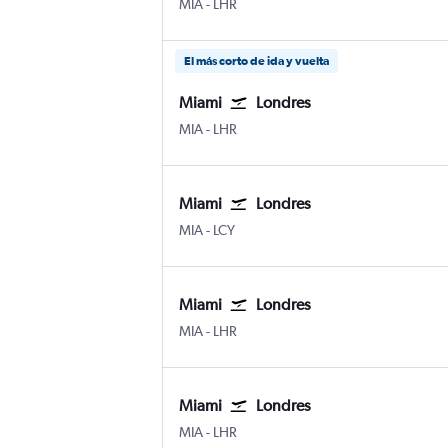
Internacional de Miami
Londres-Heathrow
MIA
-
LHR
El más corto de ida y vuelta
Miami
Londres
Internacional de Miami
Londres-Heathrow
MIA
-
LHR
Miami
Londres
Internacional de Miami
Ciudad de Londres
MIA
-
LCY
Miami
Londres
Internacional de Miami
Londres-Heathrow
MIA
-
LHR
Miami
Londres
Internacional de Miami
Londres-Heathrow
MIA
-
LHR