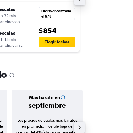
escalas
lun. 16/11
Oferta encontrada
 h 32 min
17:34
el 6/8
andinavian Airlines
-
MIA
LHR
$854
escalas
jue. 26/11
 h 13 min
9:00
Elegir fechas
andinavian Airlines
-
LHR
MIA
do
Más barato en
Precio prom
septiembre
$937
a
Los precios de vuelos más baratos
Promedio de vuelos de 
de
en promedio. Posible baja de
en agosto 20
al
precios del 4% (ahorro potencial de