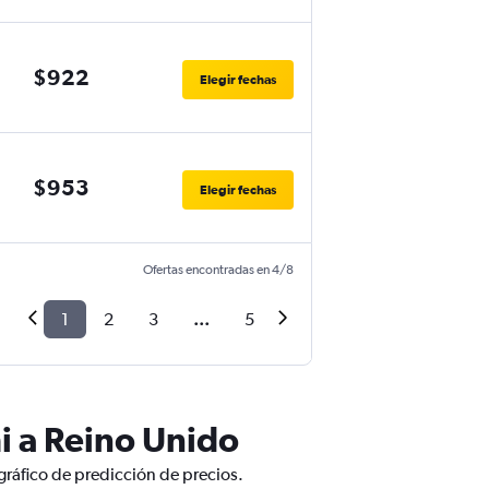
$922
Elegir fechas
$953
Elegir fechas
Ofertas encontradas en 4/8
1
2
3
...
5
i a Reino Unido
gráfico de predicción de precios.