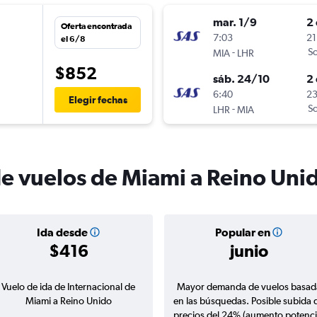
mar. 1/9
2 
Oferta encontrada
7:03
21
el 6/8
-
Sc
MIA
LHR
$852
sáb. 24/10
2 
n
6:40
23
Elegir fechas
-
Sc
LHR
MIA
de vuelos de Miami a Reino Uni
Ida desde
Popular en
$416
junio
Vuelo de ida de Internacional de
Mayor demanda de vuelos basad
Miami a Reino Unido
en las búsquedas. Posible subida 
precios del 24% (aumento potenci