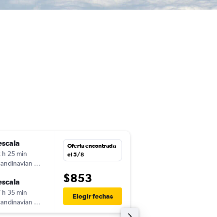
escala
mar. 3/11
Oferta encontrada
 h 25 min
11:09
el 5/8
andinavian Airlines
-
MIA
LHR
$853
escala
mar. 10/11
 h 35 min
6:40
Elegir fechas
andinavian Airlines
-
LHR
MIA