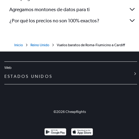
Agregamos montones de datos para ti
¿Por qué los precios no son 100% exactos?
Inicio
Reino Unido
Vuelos baratos de Roma-Fiumicino a Cardiff
Web
ESTADOS UNIDOS
©
2026
Cheapflights