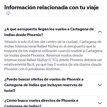
12
Información relacionada con tu viaje
categories.
The
chart
has
1
¿A qué aeropuerto llegan los vuelos a Cartagena de
Y
Indias desde Phoenix?
axis
displaying
Situado a solo 6,6 km del centro de la ciudad, Cartagena de
values.
Indias Internacional Rafael Núñez es el aeropuerto que la
Range:
mayoría de los viajeros utilizarán cuando vuelen a Cartagena
0
de Indias desde Phoenix. Reservar vuelos desde
to
Internacional Rafael Núñez (CTG) desde Phoenix debería ser
900.
relativamente fácil, ya que hay 0 vuelos de ida diarios desde
Phoenix con 0 aerolíneas distintas.
¿Puedo buscar ofertas de vuelos de Phoenix a
Cartagena de Indias que incluyan reservas de
hotel?
¿Cómo busco vuelos directos de Phoenix a
Cartagena de Indias?