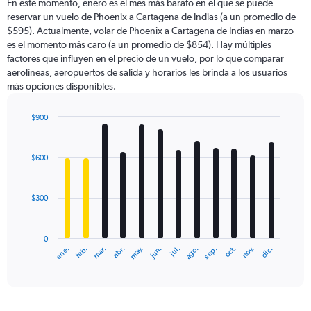
En este momento, enero es el mes más barato en el que se puede
reservar un vuelo de Phoenix a Cartagena de Indias (a un promedio de
$595). Actualmente, volar de Phoenix a Cartagena de Indias en marzo
es el momento más caro (a un promedio de $854). Hay múltiples
factores que influyen en el precio de un vuelo, por lo que comparar
aerolíneas, aeropuertos de salida y horarios les brinda a los usuarios
más opciones disponibles.
$900
Bar
Chart
graphic.
chart
with
$600
12
bars.
$300
The
chart
has
0
1
ene.
abr.
jul.
oct.
mar.
jun.
sep.
dic.
feb.
may.
ago.
nov.
X
End
of
axis
interactive
displaying
chart
categories.
Range: