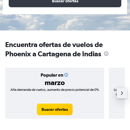
Buscar ofertas
Encuentra ofertas de vuelos de
Phoenix a Cartagena de Indias
Popular en
marzo
Alta demanda de vuelos, aumento de precio potencial de 0%
Los precio
de precio
Buscar ofertas