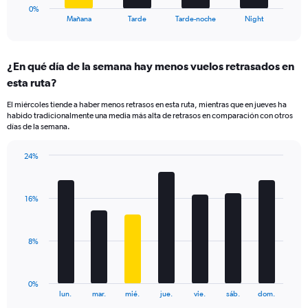
30.
1
0%
X
End
Mañana
Tarde
Tarde-noche
Night
of
axis
interactive
displaying
chart
categories.
¿En qué día de la semana hay menos vuelos retrasados en
Range:
esta ruta?
4
categories.
El miércoles tiende a haber menos retrasos en esta ruta, mientras que en jueves ha
The
habido tradicionalmente una media más alta de retrasos en comparación con otros
chart
días de la semana.
has
1
24%
Y
Bar
Chart
axis
graphic.
chart
displaying
with
values.
16%
7
Range:
bars.
0
to
The
8%
60.
chart
has
1
0%
X
End
lun.
mar.
mié.
jue.
vie.
sáb.
dom.
of
axis