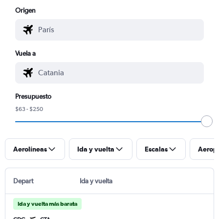
Origen
Vuela a
Presupuesto
$63 - $250
Aerolíneas
Ida y vuelta
Escalas
Aerop
Depart
Ida y vuelta
Ida y vuelta más barata