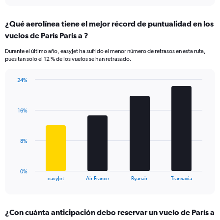
interactive
displaying
chart
categories.
¿Qué aerolínea tiene el mejor récord de puntualidad en los
Range:
vuelos de París París a ?
7
categories.
Durante el último año, easyJet ha sufrido el menor número de retrasos en esta ruta,
The
pues tan solo el 12 % de los vuelos se han retrasado.
chart
has
24%
1
Bar
Chart
Y
graphic.
chart
axis
with
displaying
16%
4
values.
bars.
Range:
0
The
8%
to
chart
24.
has
1
0%
X
End
easyJet
Air France
Ryanair
Transavia
of
axis
interactive
displaying
chart
categories.
¿Con cuánta anticipación debo reservar un vuelo de París a
Range: