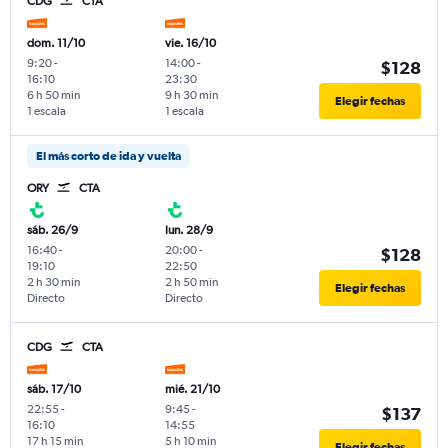
CDG
CTA
dom. 11/10
vie. 16/10
9:20
-
14:00
-
$128
16:10
23:30
6 h 50 min
9 h 30 min
Elegir fechas
1 escala
1 escala
El más corto de ida y vuelta
ORY
CTA
sáb. 26/9
lun. 28/9
16:40
-
20:00
-
$128
19:10
22:50
2 h 30 min
2 h 50 min
Elegir fechas
Directo
Directo
CDG
CTA
sáb. 17/10
mié. 21/10
22:55
-
9:45
-
$137
16:10
14:55
17 h 15 min
5 h 10 min
Elegir fechas