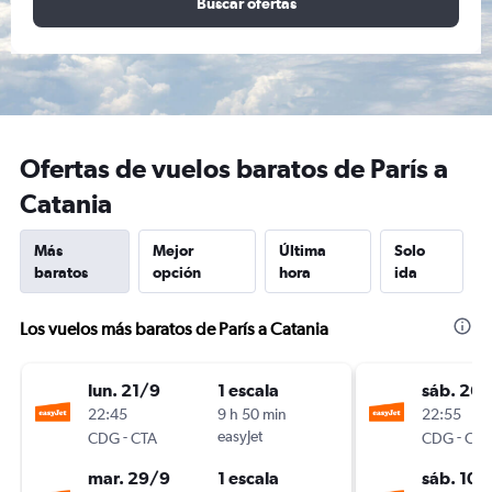
Buscar ofertas
Ofertas de vuelos baratos de París a
Catania
Más
Mejor
Última
Solo
baratos
opción
hora
ida
Los vuelos más baratos de París a Catania
lun. 21/9
1 escala
sáb. 26
22:45
9 h 50 min
22:55
-
easyJet
-
CDG
CTA
CDG
CTA
mar. 29/9
1 escala
sáb. 10/