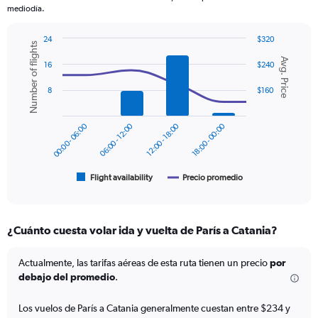
chart
mediodía.
has
1
24
$320
Y
Number of flights
Combination
Chart
axis
Avg. Price
graphic.
chart
16
$240
displaying
with
values.
2
8
$160
Range:
data
series.
0
to
00:00 - 06:00
06:00 - 12:00
12:00 - 18:00
18:00 - 00:00
The
360.
chart
has
1
Flight availability
Precio promedio
End
of
X
interactive
axis
chart
displaying
¿Cuánto cuesta volar ida y vuelta de París a Catania?
categories.
Range:
6
Actualmente, las tarifas aéreas de esta ruta tienen un precio
por
categories.
debajo del promedio
.
The
chart
Los vuelos de París a Catania generalmente cuestan entre $234 y
has