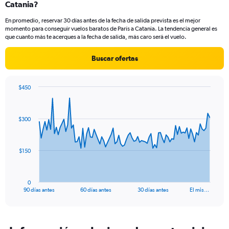
Catania?
4
categories.
En promedio, reservar 30 días antes de la fecha de salida prevista es el mejor
The
momento para conseguir vuelos baratos de París a Catania. La tendencia general es
chart
que cuanto más te acerques a la fecha de salida, más caro será el vuelo.
has
1
Buscar ofertas
Y
axis
displaying
$450
values.
Chart
Chart
Range:
graphic.
with
0
91
$300
to
data
points.
24.
The
$150
chart
has
1
0
X
End
90 días antes
60 días antes
30 días antes
El mis…
of
axis
interactive
displaying
chart
categories.
Range: