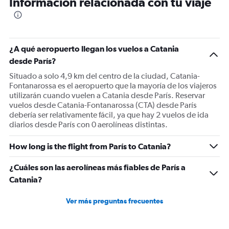
Información relacionada con tu viaje
91
categories.
The
chart
has
¿A qué aeropuerto llegan los vuelos a Catania
1
desde París?
Y
Situado a solo 4,9 km del centro de la ciudad, Catania-
axis
Fontanarossa es el aeropuerto que la mayoría de los viajeros
displaying
utilizarán cuando vuelen a Catania desde París. Reservar
values.
vuelos desde Catania-Fontanarossa (CTA) desde París
Range:
debería ser relativamente fácil, ya que hay 2 vuelos de ida
0
diarios desde París con 0 aerolíneas distintas.
to
450.
How long is the flight from París to Catania?
¿Cuáles son las aerolíneas más fiables de París a
Catania?
Ver más preguntas frecuentes