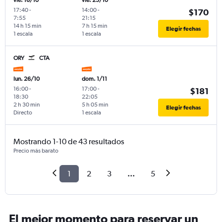
vie. 16/10
vie. 23/10
17:40
-
14:00
-
$170
7:55
21:15
14 h 15 min
7 h 15 min
Elegir fechas
1 escala
1 escala
ORY
CTA
lun. 26/10
dom. 1/11
16:00
-
17:00
-
$181
18:30
22:05
2 h 30 min
5 h 05 min
Elegir fechas
Directo
1 escala
Mostrando 1-10 de 43 resultados
Precio más barato
1
2
3
...
5
El mejor momento para reservar un