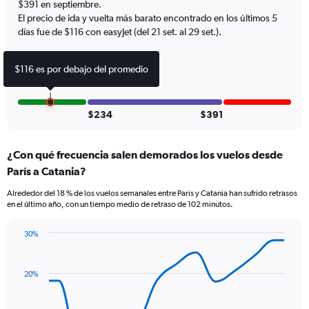
$391 en septiembre.
2
El precio de ida y vuelta más barato encontrado en los últimos 5
Y
días fue de $116 con easyJet (del 21 set. al 29 set.).
axes
displaying
Avg.
$116 es por debajo del promedio
Price
and
Number
of
$234
$391
flights.
¿Con qué frecuencia salen demorados los vuelos desde
París a Catania?
Alrededor del 18 % de los vuelos semanales entre París y Catania han sufrido retrasos
en el último año, con un tiempo medio de retraso de 102 minutos.
30%
Line
Chart
graphic.
chart
with
20%
14
data
points.