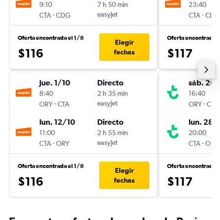
9:10
7 h 50 min
23:40
-
easyJet
-
CTA
CDG
CTA
CDG
Oferta encontrada el 1/8
Oferta encontrada e
Elegir
$116
$117
fechas
jue. 1/10
Directo
sáb. 26
8:40
2 h 35 min
16:40
-
easyJet
-
ORY
CTA
ORY
CTA
lun. 12/10
Directo
lun. 28/
11:00
2 h 55 min
20:00
-
easyJet
-
CTA
ORY
CTA
ORY
Oferta encontrada el 1/8
Oferta encontrada 
Elegir
$116
$117
fechas