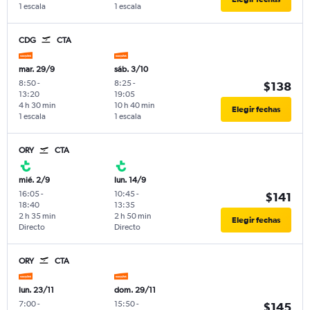
1 escala
1 escala
CDG
CTA
mar. 29/9
sáb. 3/10
8:50
-
8:25
-
$138
13:20
19:05
4 h 30 min
10 h 40 min
Elegir fechas
1 escala
1 escala
ORY
CTA
mié. 2/9
lun. 14/9
16:05
-
10:45
-
$141
18:40
13:35
2 h 35 min
2 h 50 min
Elegir fechas
Directo
Directo
ORY
CTA
lun. 23/11
dom. 29/11
7:00
-
15:50
-
$145