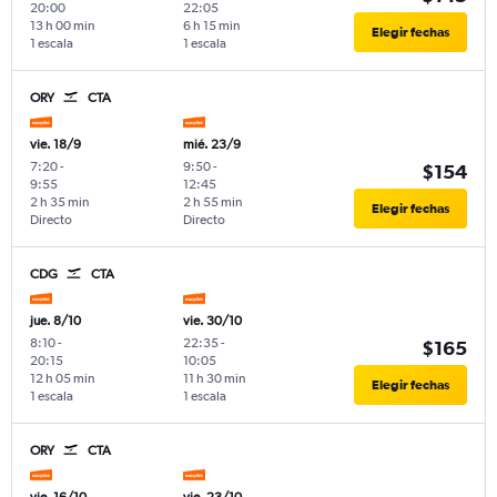
20:00
22:05
13 h 00 min
6 h 15 min
Elegir fechas
1 escala
1 escala
ORY
CTA
vie. 18/9
mié. 23/9
7:20
-
9:50
-
$154
9:55
12:45
2 h 35 min
2 h 55 min
Elegir fechas
Directo
Directo
CDG
CTA
jue. 8/10
vie. 30/10
8:10
-
22:35
-
$165
20:15
10:05
12 h 05 min
11 h 30 min
Elegir fechas
1 escala
1 escala
ORY
CTA