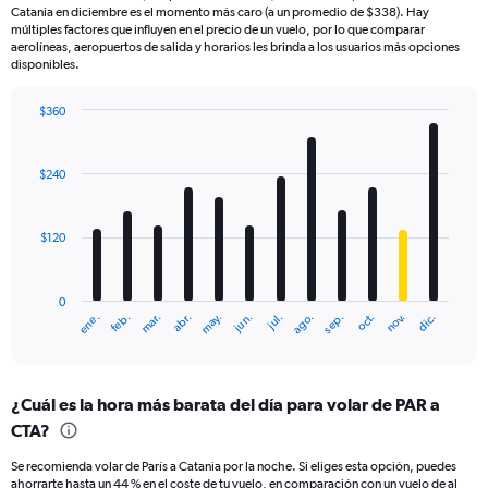
Catania en diciembre es el momento más caro (a un promedio de $338). Hay
múltiples factores que influyen en el precio de un vuelo, por lo que comparar
aerolíneas, aeropuertos de salida y horarios les brinda a los usuarios más opciones
disponibles.
$360
Bar
Chart
graphic.
chart
with
$240
12
bars.
$120
The
chart
has
0
1
mar.
jun.
sep.
dic.
ene.
abr.
jul.
oct.
feb.
may.
ago.
nov.
X
End
of
axis
interactive
displaying
chart
categories.
¿Cuál es la hora más barata del día para volar de PAR a
Range:
CTA?
12
categories.
Se recomienda volar de París a Catania por la noche. Si eliges esta opción, puedes
The
ahorrarte hasta un 44 % en el coste de tu vuelo, en comparación con un vuelo de al