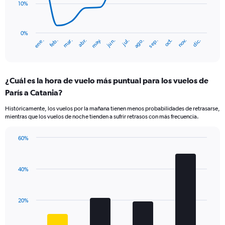
10%
The
chart
has
0%
ene.
abr.
jul.
oct.
mar.
jun.
sep.
dic.
feb.
may.
ago.
nov.
1
End
of
X
interactive
axis
chart
displaying
¿Cuál es la hora de vuelo más puntual para los vuelos de
categories.
Range:
París a Catania?
14
Históricamente, los vuelos por la mañana tienen menos probabilidades de retrasarse,
categories.
mientras que los vuelos de noche tienden a sufrir retrasos con más frecuencia.
The
chart
has
60%
Bar
1
Chart
graphic.
chart
Y
with
axis
40%
4
displaying
bars.
values.
Range:
The
20%
0
chart
to
has