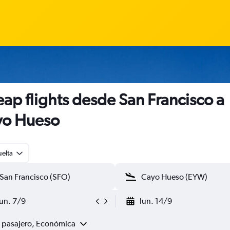
ap flights desde San Francisco a
yo Hueso
uelta
lun. 7/9
lun. 14/9
1 pasajero, Económica