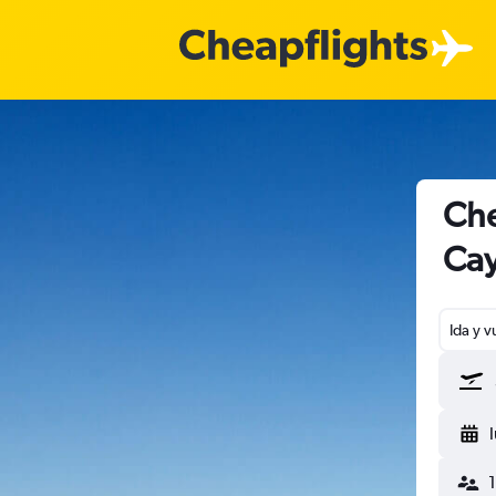
Che
Ca
Ida y v