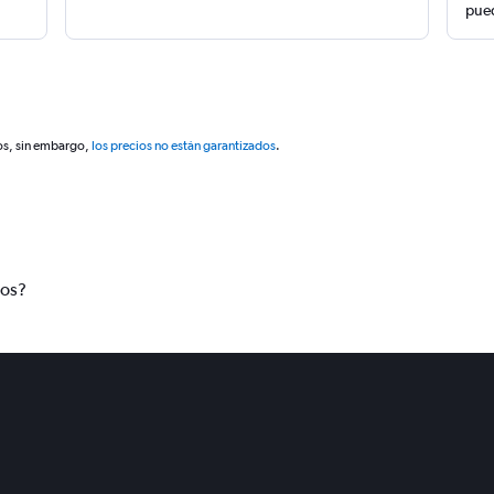
pued
os, sin embargo,
los precios no están garantizados
.
tos?