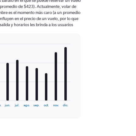
 barato en el que se puede reservar un vuelo
 promedio de $423). Actualmente, volar de
mbre es el momento más caro (a un promedio
nfluyen en el precio de un vuelo, por lo que
lida y horarios les brinda a los usuarios
.
jun.
jul.
ago.
sep.
oct.
nov.
dic.