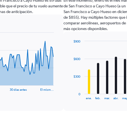
an Francisco a Cayo Hueso es 89 días
En este momento, enero es el mes más
able que el precio de tu vuelo aumente
de San Francisco a Cayo Hueso (a un
as de anticipación.
San Francisco a Cayo Hueso en dicie
de $855). Hay múltiples factores que i
comparar aerolíneas, aeropuertos de sa
más opciones disponibles.
$900
Bar
Chart
graphic.
chart
with
$600
12
bars.
The
$300
chart
has
30 días antes
El mism…
1
0
X
End
ene.
feb.
mar.
abr.
may
of
axis
interactive
displaying
chart
categories.
Range:
12