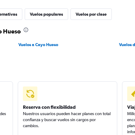
ernativas
Vuelos populares
Vuelos por clase
yo Hueso
Vuelos a Cayo Hueso
Vuelos 
Reserva con flexibilidad
Via
edes
Nuestros usuarios pueden hacer planes con total
Mill
confianza y buscar vuelos sin cargos por
enco
cambios.
plan
info