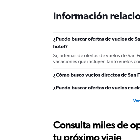
chart
has
Información relacio
1
Y
axis
displaying
¿Puedo buscar ofertas de vuelos de Sa
values.
hotel?
Range:
0
Sí, además de ofertas de vuelos de San 
to
vacaciones que incluyen tanto vuelos co
1500.
¿Cómo busco vuelos directos de San 
¿Puedo buscar ofertas de vuelos en cl
Ver
Consulta miles de op
tu próximo viaje