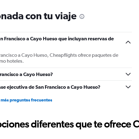
categories.
The
nada con tu viaje
chart
has
1
Y
n Francisco a Cayo Hueso que incluyan reservas de
axis
displaying
values.
Francisco a Cayo Hueso, Cheapflights ofrece paquetes de
Range:
mo hoteles.
0
to
900.
Francisco a Cayo Hueso?
ase ejecutiva de San Francisco a Cayo Hueso?
 más preguntas frecuentes
ciones diferentes que te ofrece 