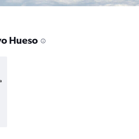
ayo Hueso
a