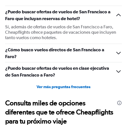
has
1
¿Puedo buscar ofertas de vuelos de San Francisco a
Y
Faro que incluyan reservas de hotel?
axis
displaying
Sí, además de ofertas de vuelos de San Francisco a Faro,
values.
Cheapflights ofrece paquetes de vacaciones que incluyen
Range:
tanto vuelos como hoteles.
0
to
¿Cómo busco vuelos directos de San Francisco a
2400.
Faro?
¿Puedo buscar ofertas de vuelos en clase ejecutiva
de San Francisco a Faro?
Ver más preguntas frecuentes
Consulta miles de opciones
diferentes que te ofrece Cheapflights
para tu próximo viaje