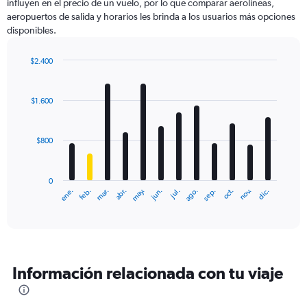
influyen en el precio de un vuelo, por lo que comparar aerolíneas,
aeropuertos de salida y horarios les brinda a los usuarios más opciones
disponibles.
$2.400
Bar
Chart
graphic.
chart
with
$1.600
12
bars.
$800
The
chart
has
0
1
ene.
feb.
mar.
abr.
may.
jun.
jul.
ago.
sep.
oct.
nov.
dic.
X
End
of
axis
interactive
displaying
chart
categories.
Range:
12
Información relacionada con tu viaje
categories.
The
chart