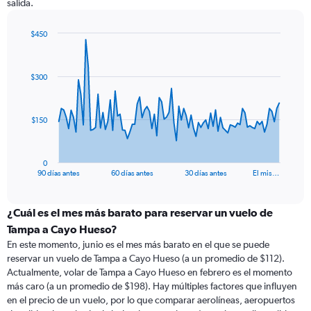
salida.
$450
Chart
Chart
graphic.
with
91
$300
data
points.
The
$150
chart
has
1
0
X
End
90 días antes
60 días antes
30 días antes
El mis…
of
axis
interactive
displaying
chart
categories.
¿Cuál es el mes más barato para reservar un vuelo de
Range:
Tampa a Cayo Hueso?
91
En este momento, junio es el mes más barato en el que se puede
categories.
reservar un vuelo de Tampa a Cayo Hueso (a un promedio de $112).
The
Actualmente, volar de Tampa a Cayo Hueso en febrero es el momento
chart
más caro (a un promedio de $198). Hay múltiples factores que influyen
has
en el precio de un vuelo, por lo que comparar aerolíneas, aeropuertos
1