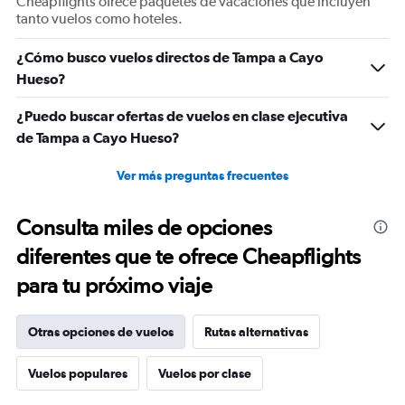
Cheapflights ofrece paquetes de vacaciones que incluyen
of
tanto vuelos como hoteles.
flights.
Range:
¿Cómo busco vuelos directos de Tampa a Cayo
0
Hueso?
to
2.4.
¿Puedo buscar ofertas de vuelos en clase ejecutiva
de Tampa a Cayo Hueso?
Ver más preguntas frecuentes
Consulta miles de opciones
diferentes que te ofrece Cheapflights
para tu próximo viaje
Otras opciones de vuelos
Rutas alternativas
Vuelos populares
Vuelos por clase