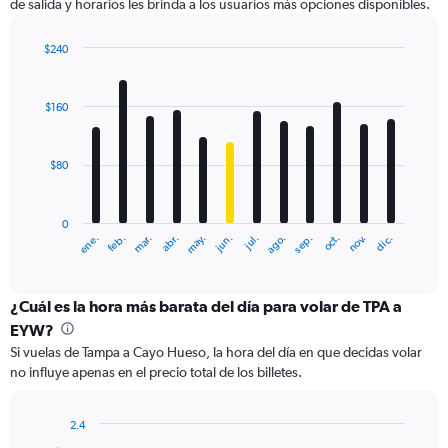
de salida y horarios les brinda a los usuarios más opciones disponibles.
Y
axis
displaying
$240
values.
Bar
Chart
Range:
graphic.
chart
with
0
$160
12
to
bars.
450.
$80
The
chart
has
0
1
ene.
feb.
mar.
abr.
may.
jun.
jul.
ago.
sep.
oct.
nov.
dic.
X
End
of
axis
interactive
displaying
chart
categories.
¿Cuál es la hora más barata del día para volar de TPA a
Range:
EYW?
12
Si vuelas de Tampa a Cayo Hueso, la hora del día en que decidas volar
categories.
no influye apenas en el precio total de los billetes.
The
chart
has
2.4
1
Bar
Chart