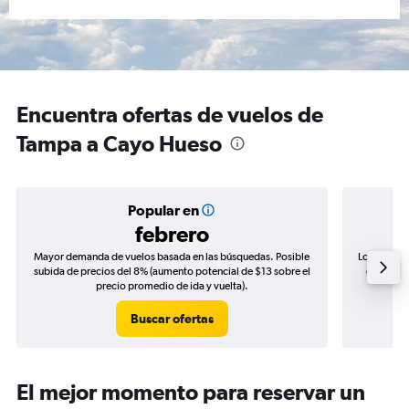
Encuentra ofertas de vuelos de
Tampa a Cayo Hueso
Popular en
febrero
Mayor demanda de vuelos basada en las búsquedas. Posible
Los precio
subida de precios del 8% (aumento potencial de $13 sobre el
de precio
precio promedio de ida y vuelta).
Buscar ofertas
El mejor momento para reservar un