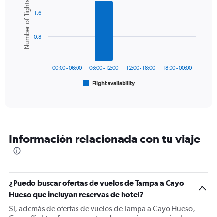
Number of flights
Y
graphic.
chart
axis
1.6
with
6
displaying
bars.
values.
0.8
Range:
The
0
chart
to
has
240.
00:00 - 06:00
06:00 - 12:00
12:00 - 18:00
18:00 - 00:00
1
Flight availability
X
End
of
axis
interactive
displaying
chart
categories.
Range:
6
Información relacionada con tu viaje
categories.
The
chart
has
1
¿Puedo buscar ofertas de vuelos de Tampa a Cayo
Y
Hueso que incluyan reservas de hotel?
axis
displaying
Sí, además de ofertas de vuelos de Tampa a Cayo Hueso,
Number