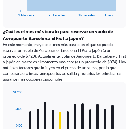
has
1
0
X
End
90 días antes
60 días antes
30 días antes
El mis…
of
axis
interactive
displaying
chart
categories.
¿Cuál es el mes más barato para reservar un vuelo de
Range:
Aeropuerto Barcelona-El Prat a Japón?
91
En este momento, mayo es el mes más barato en el que se puede
categories.
reservar un vuelo de Aeropuerto Barcelona-El Prat a Japón (a un
The
promedio de $729). Actualmente, volar de Aeropuerto Barcelona-El Prat
chart
a Japón en marzo es el momento más caro (a un promedio de $974). Hay
has
múltiples factores que influyen en el precio de un vuelo, por lo que
1
comparar aerolíneas, aeropuertos de salida y horarios les brinda a los
Y
usuarios más opciones disponibles.
axis
displaying
values.
$1.200
Range:
Bar
Chart
0
graphic.
chart
with
to
$800
12
1500.
bars.
$400
The