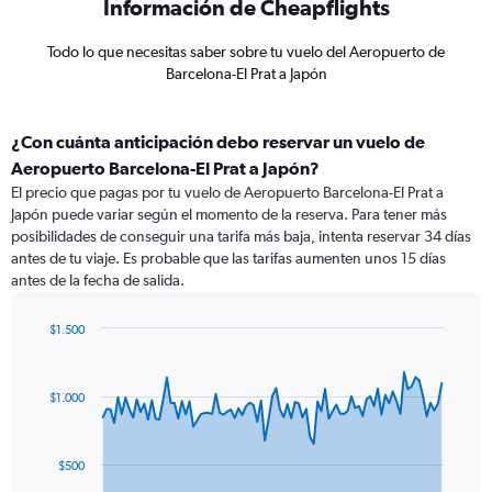
Información de Cheapflights
Todo lo que necesitas saber sobre tu vuelo del Aeropuerto de
Barcelona-El Prat a Japón
¿Con cuánta anticipación debo reservar un vuelo de
Aeropuerto Barcelona-El Prat a Japón?
El precio que pagas por tu vuelo de Aeropuerto Barcelona-El Prat a
Japón puede variar según el momento de la reserva. Para tener más
posibilidades de conseguir una tarifa más baja, intenta reservar 34 días
antes de tu viaje. Es probable que las tarifas aumenten unos 15 días
antes de la fecha de salida.
$1.500
Chart
Chart
graphic.
with
91
$1.000
data
points.
The
$500
chart