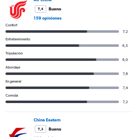
Bueno
7,4
159 opiniones
Confort
7,2
Entretenimiento
6,5
Tripulación
8,0
Abordaje
7,8
En general
7,4
Comida
7,2
China Eastern
Bueno
7,3