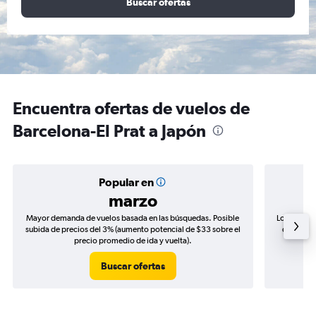
Buscar ofertas
Encuentra ofertas de vuelos de
Barcelona-El Prat a Japón
Popular en
marzo
Mayor demanda de vuelos basada en las búsquedas. Posible
Los precio
subida de precios del 3% (aumento potencial de $33 sobre el
de precio
precio promedio de ida y vuelta).
Buscar ofertas