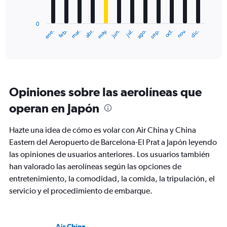
chart
has
0
1
ene.
feb.
mar.
abr.
may.
jun.
jul.
ago.
sep.
oct.
nov.
dic.
X
End
of
axis
interactive
displaying
chart
categories.
Range:
12
Opiniones sobre las aerolíneas que
categories.
The
operan en Japón
chart
has
Hazte una idea de cómo es volar con Air China y China
1
Y
Eastern del Aeropuerto de Barcelona-El Prat a Japón leyendo
axis
las opiniones de usuarios anteriores. Los usuarios también
displaying
han valorado las aerolíneas según las opciones de
values.
entretenimiento, la comodidad, la comida, la tripulación, el
Range:
0
servicio y el procedimiento de embarque.
to
1200.
Air China