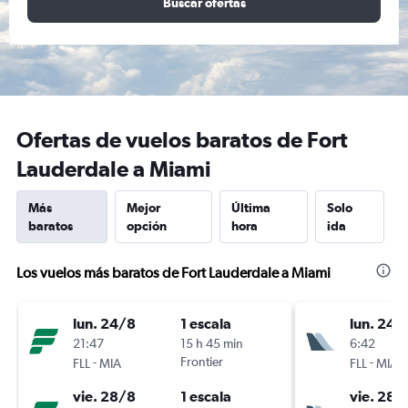
Buscar ofertas
Ofertas de vuelos baratos de Fort
Lauderdale a Miami
Más
Mejor
Última
Solo
baratos
opción
hora
ida
Los vuelos más baratos de Fort Lauderdale a Miami
lun. 24/8
1 escala
lun. 24/
21:47
15 h 45 min
6:42
-
Frontier
-
FLL
MIA
FLL
MIA
vie. 28/8
1 escala
vie. 28/