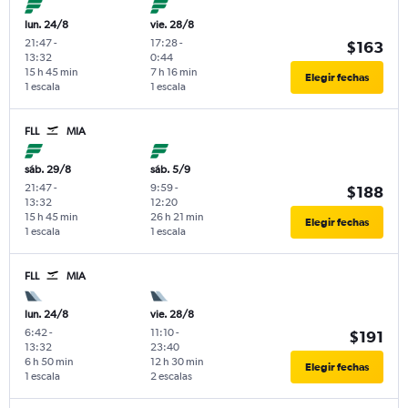
lun. 24/8
vie. 28/8
21:47
-
17:28
-
$163
13:32
0:44
15 h 45 min
7 h 16 min
Elegir fechas
1 escala
1 escala
FLL
MIA
sáb. 29/8
sáb. 5/9
21:47
-
9:59
-
$188
13:32
12:20
15 h 45 min
26 h 21 min
Elegir fechas
1 escala
1 escala
FLL
MIA
lun. 24/8
vie. 28/8
6:42
-
11:10
-
$191
13:32
23:40
6 h 50 min
12 h 30 min
Elegir fechas
1 escala
2 escalas