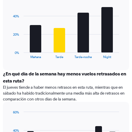
1
Bar
Chart
Y
graphic.
chart
with
axis
40%
4
displaying
bars.
values.
Range:
The
20%
0
chart
to
has
75.
1
0%
X
End
Mañana
Tarde
Tarde-noche
Night
of
axis
interactive
displaying
chart
categories.
¿En qué día de la semana hay menos vuelos retrasados en
Range:
esta ruta?
4
El jueves tiende a haber menos retrasos en esta ruta, mientras que en
categories.
sábado ha habido tradicionalmente una media más alta de retrasos en
The
comparación con otros días de la semana.
chart
has
1
60%
Y
Bar
Chart
graphic.
chart
axis
with
displaying
40%
7