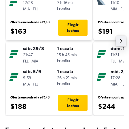
17:28
7 h 16 min
11:10
-
Frontier
-
MIA
FLL
MIA
FLL
Oferta encontrada el 2/8
Oferta encontrada 
Elegir
$163
$191
fechas
sáb. 29/8
1 escala
dom. 16
21:47
15 h 45 min
11:31
-
Frontier
-
FLL
MIA
FLL
MIA
sáb. 5/9
1 escala
mié. 2/9
9:59
26 h 21 min
17:28
-
Frontier
-
MIA
FLL
MIA
FLL
Oferta encontrada el 5/8
Oferta encontrada 
Elegir
$188
$244
fechas