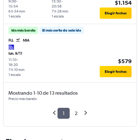
9:00
-
13:30
-
$1.154
15:54
20:58
6 h 54 min
7 h 28 min
Elegir fechas
1 escala
1 escala
Ida más barata
El más corto de solo ida
FLL
MIA
lun. 9/11
11:10
-
$579
18:20
7 h 10 min
Elegir fechas
1 escala
Mostrando 1-10 de 13 resultados
Precio más barato
1
2