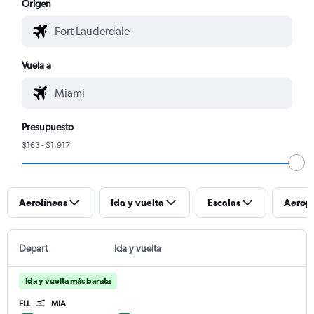
Origen
Vuela a
Presupuesto
$163 - $1.917
Aerolíneas
Ida y vuelta
Escalas
Aerop
Depart
Ida y vuelta
Ida y vuelta más barata
FLL
MIA