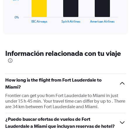
to
chart
60.
has
1
0%
X
End
IBC Airways
Spirit Airlines
American Airlines
of
axis
interactive
displaying
chart
categories.
Range:
3
Información relacionada con tu viaje
categories.
The
chart
has
1
How long is the flight from Fort Lauderdale to
Y
Miami?
axis
displaying
Frontier can get you from Fort Lauderdale to Miami in just
values.
under 15 h 45 min. Your travel time can differ by up to . There
Range:
are 34 km between Fort Lauderdale and Miami.
0
to
¿Puedo buscar ofertas de vuelos de Fort
60.
Lauderdale a Miami que incluyan reservas de hotel?