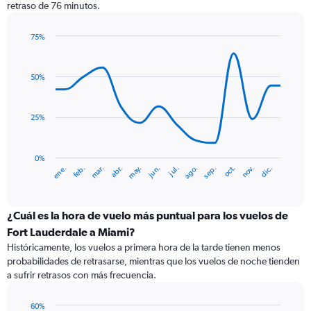
retraso de 76 minutos.
75%
Line
Chart
graphic.
chart
with
50%
14
data
points.
25%
The
chart
has
0%
ene.
feb.
mar.
abr.
may.
jun.
jul.
ago.
sep.
oct.
nov.
dic.
1
End
of
X
interactive
axis
chart
displaying
¿Cuál es la hora de vuelo más puntual para los vuelos de
categories.
Fort Lauderdale a Miami?
Range:
Históricamente, los vuelos a primera hora de la tarde tienen menos
14
probabilidades de retrasarse, mientras que los vuelos de noche tienden
categories.
a sufrir retrasos con más frecuencia.
The
chart
has
60%