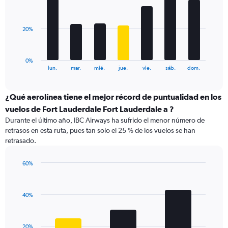
values.
bars.
Range:
0
The
20%
to
chart
60.
has
1
0%
X
End
lun.
mar.
mié.
jue.
vie.
sáb.
dom.
of
axis
interactive
displaying
chart
categories.
¿Qué aerolínea tiene el mejor récord de puntualidad en los
Range:
vuelos de Fort Lauderdale Fort Lauderdale a ?
7
Durante el último año, IBC Airways ha sufrido el menor número de
categories.
retrasos en esta ruta, pues tan solo el 25 % de los vuelos se han
The
retrasado.
chart
has
1
60%
Y
Bar
Chart
graphic.
chart
axis
with
displaying
40%
3
values.
bars.
Range:
0
The
20%