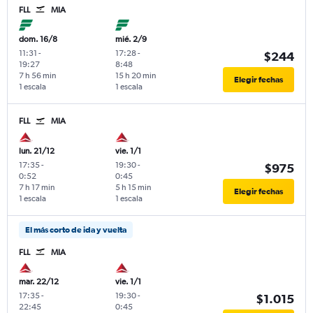
FLL
MIA
dom. 16/8
mié. 2/9
11:31
-
17:28
-
$244
19:27
8:48
7 h 56 min
15 h 20 min
Elegir fechas
1 escala
1 escala
FLL
MIA
lun. 21/12
vie. 1/1
17:35
-
19:30
-
$975
0:52
0:45
7 h 17 min
5 h 15 min
Elegir fechas
1 escala
1 escala
El más corto de ida y vuelta
FLL
MIA
mar. 22/12
vie. 1/1
17:35
-
19:30
-
$1.015
22:45
0:45