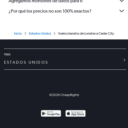
Agregamos montones de datos para ti
¿Por qué los precios no son 100% exactos?
Inicio
Estados Unidos
Vuelos baratos de Londres a Cedar City
Web
ESTADOS UNIDOS
©
2026
Cheapflights