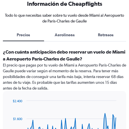
Información de Cheapflights
Todo lo que necesitas saber sobre tu vuelo desde Miami al Aeropuerto
de París-Charles de Gaulle
Precios
Aerolíneas
Retrasos
¿Con cuánta anticipación debo reservar un vuelo de Miami
a Aeropuerto París-Charles de Gaulle?
El precio que pagas por tu vuelo de Miami a Aeropuerto París-Charles de
Gaulle puede variar según el momento de la reserva. Para tener más
posibilidades de conseguir una tarifa más baja, intenta reservar 68 días
antes de tu viaje. Es probable que las tarifas aumenten unos 15 días
antes de la fecha de salida.
$2.400
Chart
Chart
graphic.
with
91
$1.600
data
points.