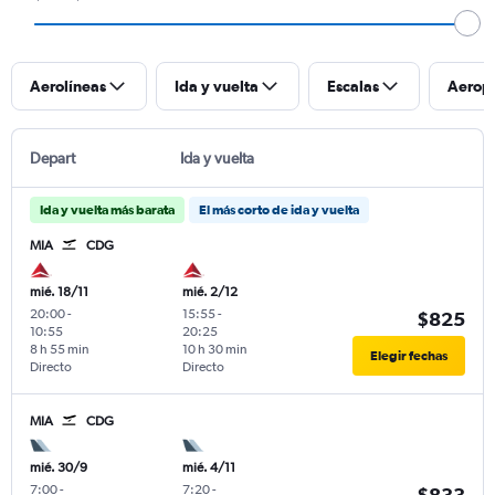
Aerolíneas
Ida y vuelta
Escalas
Aerop
Depart
Ida y vuelta
Ida y vuelta más barata
El más corto de ida y vuelta
MIA
CDG
mié. 18/11
mié. 2/12
20:00
-
15:55
-
$825
10:55
20:25
8 h 55 min
10 h 30 min
Elegir fechas
Directo
Directo
MIA
CDG
mié. 30/9
mié. 4/11
7:00
-
7:20
-
$833