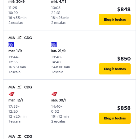
mié. 30/9
mié. 4/11
11:25
-
10:05
-
$848
10:20
22:31
16 h 55 min
18 h 26 min
Elegir fechas
2 escalas
2 escalas
MIA
CDG
mar. 1/9
lun. 21/9
13:44
-
10:40
-
$850
12:35
14:40
16 h 51 min
34 h 00 min
Elegir fechas
1 escala
1 escala
MIA
CDG
mar. 12/1
sáb. 30/1
17:55
-
14:40
-
$858
12:20
0:52
12 h 25 min
16 h 12 min
Elegir fechas
1 escala
2 escalas
MIA
CDG