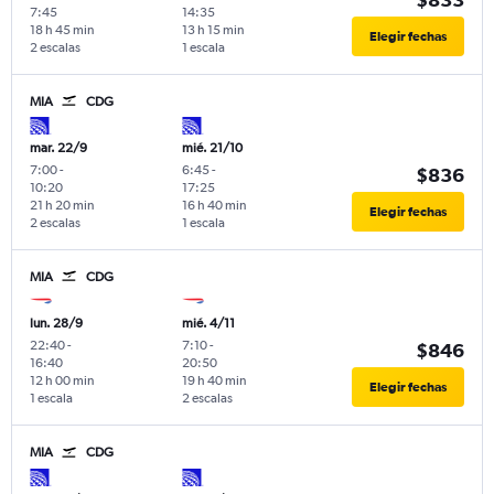
7:45
14:35
18 h 45 min
13 h 15 min
Elegir fechas
2 escalas
1 escala
MIA
CDG
mar. 22/9
mié. 21/10
7:00
-
6:45
-
$836
10:20
17:25
21 h 20 min
16 h 40 min
Elegir fechas
2 escalas
1 escala
MIA
CDG
lun. 28/9
mié. 4/11
22:40
-
7:10
-
$846
16:40
20:50
12 h 00 min
19 h 40 min
Elegir fechas
1 escala
2 escalas
MIA
CDG