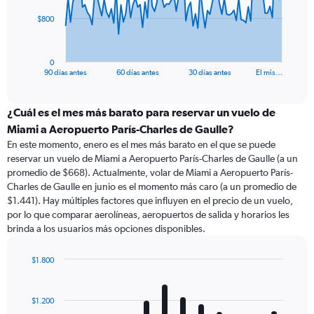
The
$800
chart
has
1
0
X
End
90 días antes
60 días antes
30 días antes
El mis…
of
axis
interactive
displaying
chart
categories.
¿Cuál es el mes más barato para reservar un vuelo de
Range:
Miami a Aeropuerto París-Charles de Gaulle?
91
En este momento, enero es el mes más barato en el que se puede
categories.
reservar un vuelo de Miami a Aeropuerto París-Charles de Gaulle (a un
The
promedio de $668). Actualmente, volar de Miami a Aeropuerto París-
chart
Charles de Gaulle en junio es el momento más caro (a un promedio de
has
$1.441). Hay múltiples factores que influyen en el precio de un vuelo,
1
por lo que comparar aerolíneas, aeropuertos de salida y horarios les
Y
brinda a los usuarios más opciones disponibles.
axis
displaying
values.
$1.800
Range:
Bar
Chart
0
graphic.
chart
with
to
$1.200
12
2400.