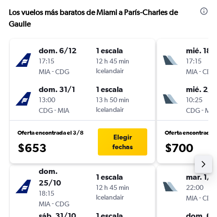
Los vuelos más baratos de Miami a París-Charles de
Gaulle
dom. 6/12
1 escala
mié. 18/
17:15
12 h 45 min
17:15
-
Icelandair
-
MIA
CDG
MIA
CDG
dom. 31/1
1 escala
mié. 2/1
13:00
13 h 50 min
10:25
-
Icelandair
-
CDG
MIA
CDG
MIA
Oferta encontrada el 3/8
Oferta encontrada 
Elegir
$653
$700
fechas
dom.
1 escala
mar. 1/1
25/10
12 h 45 min
22:00
18:15
Icelandair
-
MIA
CDG
-
MIA
CDG
sáb. 31/10
1 escala
dom. 6/