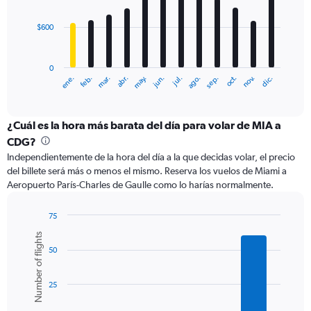
bars.
$600
The
chart
has
0
1
ene.
feb.
mar.
abr.
may.
jun.
jul.
ago.
sep.
oct.
nov.
dic.
X
End
of
axis
interactive
displaying
chart
categories.
¿Cuál es la hora más barata del día para volar de MIA a
Range:
CDG?
12
Independientemente de la hora del día a la que decidas volar, el precio
categories.
del billete será más o menos el mismo. Reserva los vuelos de Miami a
The
Aeropuerto París-Charles de Gaulle como lo harías normalmente.
chart
has
1
75
Y
Bar
Chart
Number of flights
graphic.
chart
axis
50
with
displaying
6
values.
bars.
Range:
25
0
The
to