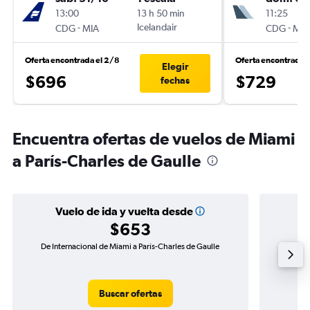
13:00
13 h 50 min
11:25
-
Icelandair
-
CDG
MIA
CDG
MIA
Oferta encontrada el 2/8
Oferta encontrada 
Elegir
$696
$729
fechas
Encuentra ofertas de vuelos de Miami
a París-Charles de Gaulle
Vuelo de ida y vuelta desde
$653
De Internacional de Miami a París-Charles de Gaulle
Vuelo de 
Buscar ofertas