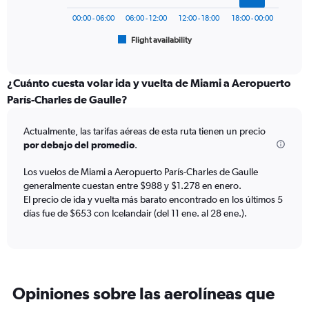
chart
1800.
has
00:00 - 06:00
06:00 - 12:00
12:00 - 18:00
18:00 - 00:00
1
Flight availability
X
End
of
axis
interactive
displaying
chart
categories.
¿Cuánto cuesta volar ida y vuelta de Miami a Aeropuerto
Range:
París-Charles de Gaulle?
6
categories.
Actualmente, las tarifas aéreas de esta ruta tienen un precio
The
por debajo del promedio
.
chart
has
Los vuelos de Miami a Aeropuerto París-Charles de Gaulle
1
generalmente cuestan entre $988 y $1.278 en enero.
Y
axis
El precio de ida y vuelta más barato encontrado en los últimos 5
displaying
días fue de $653 con Icelandair (del 11 ene. al 28 ene.).
Number
of
flights.
Range:
0
Opiniones sobre las aerolíneas que
to
75.