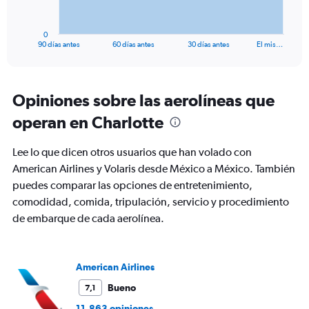
chart
has
1
0
X
End
90 días antes
60 días antes
30 días antes
El mis…
of
axis
interactive
displaying
chart
categories.
Range:
Opiniones sobre las aerolíneas que
91
operan en Charlotte
categories.
The
chart
Lee lo que dicen otros usuarios que han volado con
has
American Airlines y Volaris desde México a México. También
1
puedes comparar las opciones de entretenimiento,
Y
axis
comodidad, comida, tripulación, servicio y procedimiento
displaying
de embarque de cada aerolínea.
values.
Range:
0
to
American Airlines
1200.
Bueno
7,1
11.863 opiniones