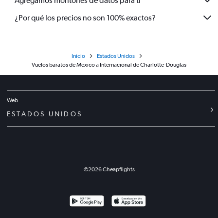
Agregamos montones de datos para ti
¿Por qué los precios no son 100% exactos?
Inicio
Estados Unidos
Vuelos baratos de México a Internacional de Charlotte-Douglas
Web
ESTADOS UNIDOS
©
2026
Cheapflights