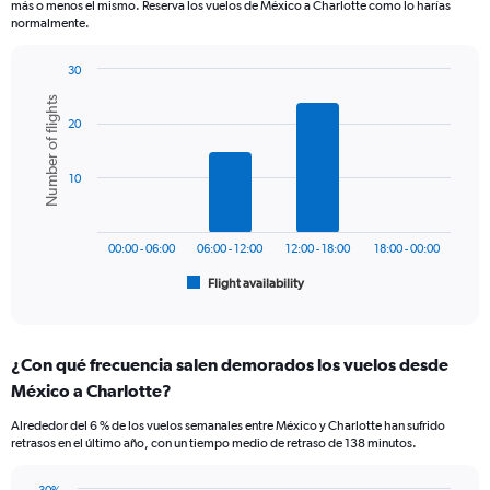
más o menos el mismo. Reserva los vuelos de México a Charlotte como lo harías
chart
normalmente.
has
1
30
Y
Bar
Chart
axis
Number of flights
graphic.
chart
displaying
20
with
values.
6
bars.
Range:
10
0
The
to
chart
750.
has
00:00 - 06:00
06:00 - 12:00
12:00 - 18:00
18:00 - 00:00
1
Flight availability
X
End
of
axis
interactive
displaying
chart
categories.
¿Con qué frecuencia salen demorados los vuelos desde
Range:
México a Charlotte?
6
categories.
Alrededor del 6 % de los vuelos semanales entre México y Charlotte han sufrido
The
retrasos en el último año, con un tiempo medio de retraso de 138 minutos.
chart
has