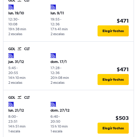
GDL
CLT
lun. 19/10
lun. 9/11
12:30
-
19:55
-
$471
10:08
12:36
19 h 38 min
17 h 41 min
Elegir fechas
2 escalas
2 escalas
GDL
CLT
jue. 31/12
dom. 17/1
5:45
-
17:28
-
$471
20:55
12:36
14 h 10 min
20 h 08 min
Elegir fechas
2 escalas
2 escalas
GDL
CLT
lun. 21/12
dom. 27/12
8:00
-
6:40
-
$503
23:51
20:50
14 h 51 min
15 h 10 min
Elegir fechas
1 escala
1 escala