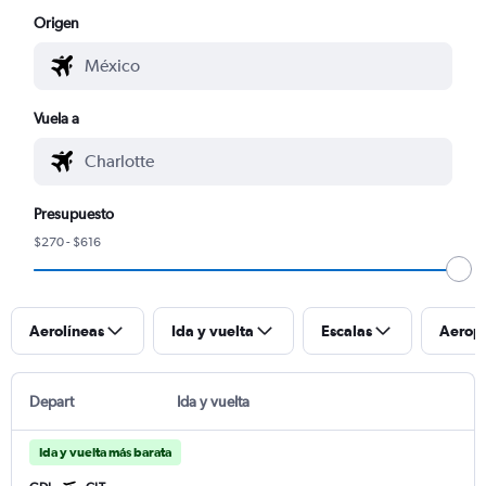
Origen
Vuela a
Presupuesto
$270 - $616
Aerolíneas
Ida y vuelta
Escalas
Aerop
Depart
Ida y vuelta
Ida y vuelta más barata