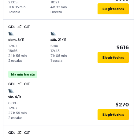
21:05
18:21
11 h 05 min
4 h 33 min
Elegir fechas
1 escala
Directo
GDL
CLT
dom. 8/11
sáb. 21/11
17:01
-
6:40
-
$616
18:56
12:45
24 h 55 min
7 h 05 min
Elegir fechas
2 escalas
1 escala
Ida más barata
GDL
CLT
vie. 4/9
6:08
-
$270
12:07
27 h 59 min
Elegir fechas
2 escalas
GDL
CLT