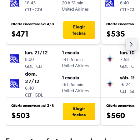
16:45
20 h 51 min
6:40
-
United Airlines
-
CLT
GDL
CLT
GDL
Oferta encontrada el 4/8
Oferta encontrada 
Elegir
$471
$535
fechas
lun. 21/12
1 escala
lun. 10/
8:00
14 h 51 min
7:58
-
United Airlines
-
GDL
CLT
GDL
CLT
dom.
1 escala
sáb. 15/
27/12
16 h 55 min
16:24
6:40
United Airlines
-
CLT
GDL
-
CLT
GDL
Oferta encontrada el 5/8
Oferta encontrada 
Elegir
$503
$560
fechas