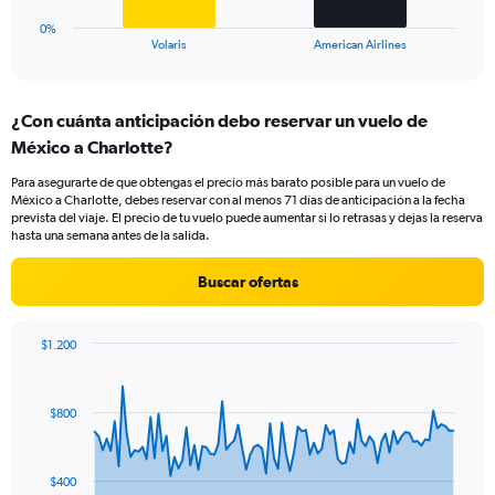
has
1
0%
X
End
Volaris
American Airlines
of
axis
interactive
displaying
chart
categories.
¿Con cuánta anticipación debo reservar un vuelo de
Range:
México a Charlotte?
2
categories.
Para asegurarte de que obtengas el precio más barato posible para un vuelo de
The
México a Charlotte, debes reservar con al menos 71 días de anticipación a la fecha
chart
prevista del viaje. El precio de tu vuelo puede aumentar si lo retrasas y dejas la reserva
has
hasta una semana antes de la salida.
1
Y
Buscar ofertas
axis
displaying
values.
$1.200
Range:
Chart
Chart
0
graphic.
with
to
91
$800
data
7.5.
points.
The
$400