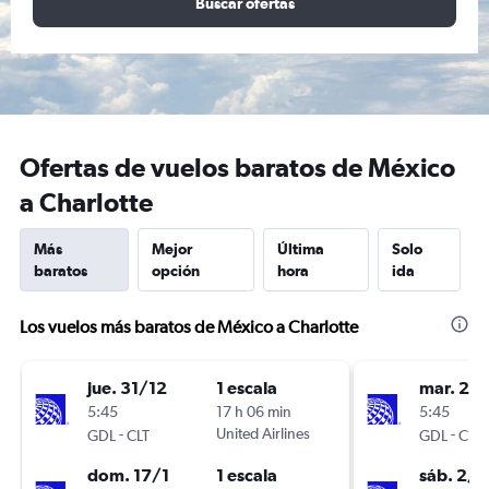
Buscar ofertas
Ofertas de vuelos baratos de México
a Charlotte
Más
Mejor
Última
Solo
baratos
opción
hora
ida
Los vuelos más baratos de México a Charlotte
jue. 31/12
1 escala
mar. 22
5:45
17 h 06 min
5:45
-
United Airlines
-
GDL
CLT
GDL
CLT
dom. 17/1
1 escala
sáb. 2/1