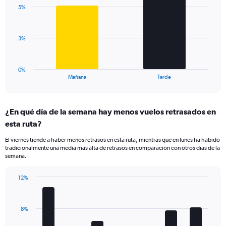
with
displaying
5%
2
values.
bars.
Range:
0
The
3%
to
chart
30.
has
1
0%
X
End
Mañana
Tarde
of
axis
interactive
displaying
chart
categories.
¿En qué día de la semana hay menos vuelos retrasados en
Range:
esta ruta?
2
categories.
El viernes tiende a haber menos retrasos en esta ruta, mientras que en lunes ha habido
The
tradicionalmente una media más alta de retrasos en comparación con otros días de la
chart
semana.
has
1
12%
Y
Bar
Chart
axis
graphic.
chart
displaying
with
values.
8%
7
Range:
bars.