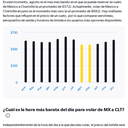
En este momento, agosto es el mes más barato en el que se puede reservar un vuelo
de México a Charlotte (a un promedio de $572). Actualmente, volar de México a
Charlotte en junio es el momento más caro (a un promedio de $692). Hay múltiples
factores que influyen en el precio de un vuelo, por lo que comparar aerolíneas,
aeropuertos de salida y horarios les brinda a los usuarios más opciones disponibles.
$750
Bar
Chart
graphic.
chart
with
$500
12
bars.
$250
The
chart
has
0
1
ene.
feb.
mar.
abr.
may.
jun.
jul.
ago.
sep.
oct.
nov.
dic.
X
End
of
axis
interactive
displaying
chart
categories.
¿Cuál es la hora más barata del día para volar de MX a CLT?
Range:
12
categories.
Independientemente de la hora del día a la que decidas volar, el precio del billete será
The