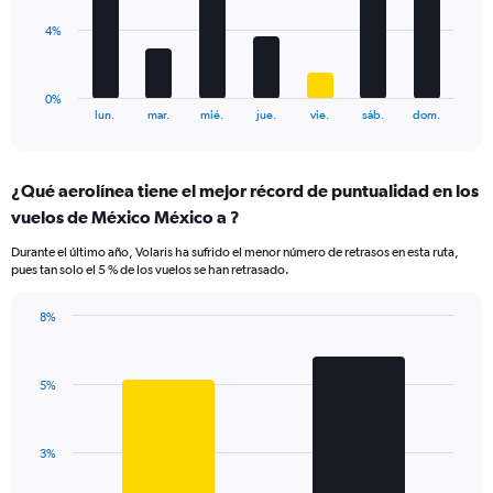
0
to
The
4%
7.5.
chart
has
1
0%
X
End
lun.
mar.
mié.
jue.
vie.
sáb.
dom.
of
axis
interactive
displaying
chart
categories.
¿Qué aerolínea tiene el mejor récord de puntualidad en los
Range:
vuelos de México México a ?
7
categories.
Durante el último año, Volaris ha sufrido el menor número de retrasos en esta ruta,
The
pues tan solo el 5 % de los vuelos se han retrasado.
chart
has
8%
1
Bar
Chart
Y
graphic.
chart
axis
with
displaying
5%
2
values.
bars.
Range:
0
The
3%
to
chart
12.