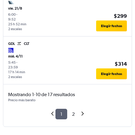
vie. 21/8
6:00
-
$299
9:52
25 h 52 min
Elegir fechas
2 escalas
GDL
CLT
mié. 4/11
5:45
-
$314
23:59
17 h 14 min
Elegir fechas
2 escalas
Mostrando 1-10 de 17 resultados
Precio más barato
1
2