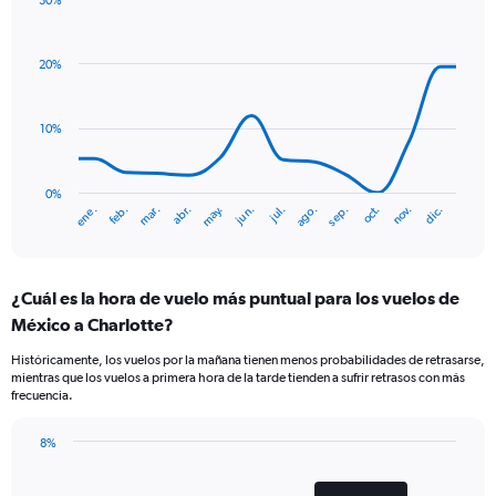
30%
1
Line
Chart
Y
graphic.
chart
axis
with
20%
displaying
14
Number
data
of
points.
flights.
10%
Range:
The
0
chart
to
has
0%
ene.
abr.
jul.
oct.
mar.
jun.
sep.
dic.
feb.
may.
ago.
nov.
30.
1
End
of
X
interactive
axis
chart
displaying
¿Cuál es la hora de vuelo más puntual para los vuelos de
categories.
Range:
México a Charlotte?
14
Históricamente, los vuelos por la mañana tienen menos probabilidades de retrasarse,
categories.
mientras que los vuelos a primera hora de la tarde tienden a sufrir retrasos con más
The
frecuencia.
chart
has
8%
1
Bar
Chart
Y
graphic.
chart
axis