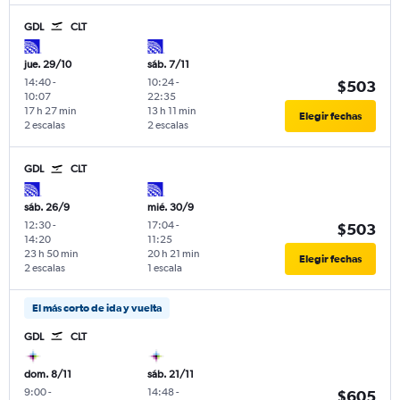
GDL
CLT
jue. 29/10
sáb. 7/11
14:40
-
10:24
-
$503
10:07
22:35
17 h 27 min
13 h 11 min
Elegir fechas
2 escalas
2 escalas
GDL
CLT
sáb. 26/9
mié. 30/9
12:30
-
17:04
-
$503
14:20
11:25
23 h 50 min
20 h 21 min
Elegir fechas
2 escalas
1 escala
El más corto de ida y vuelta
GDL
CLT
dom. 8/11
sáb. 21/11
9:00
-
14:48
-
$605