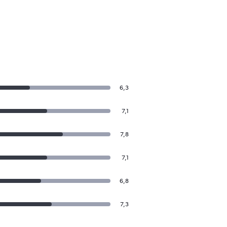
6,3
7,1
7,8
7,1
6,8
7,3