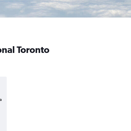
onal Toronto
a