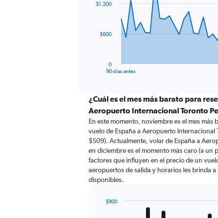
$1.200
data
points.
The
$600
chart
has
1
0
X
End
90 días antes
of
axis
interactive
displaying
chart
categories.
¿Cuál es el mes más barato para res
Range:
Aeropuerto Internacional Toronto P
91
En este momento, noviembre es el mes más b
categories.
vuelo de España a Aeropuerto Internacional
The
$509). Actualmente, volar de España a Aerop
chart
en diciembre es el momento más caro (a un 
has
factores que influyen en el precio de un vue
1
aeropuertos de salida y horarios les brinda 
Y
disponibles.
axis
displaying
values.
$900
Range:
Bar
Chart
graphic.