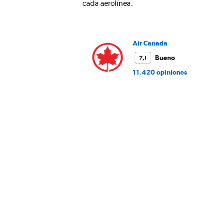
Range:
cada aerolínea.
0
to
900.
Air Canada
Bueno
7,1
11.420 opiniones