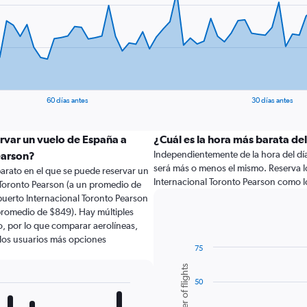
60 días antes
30 días antes
ervar un vuelo de España a
¿Cuál es la hora más barata del
Independientemente de la hora del día a
earson?
será más o menos el mismo. Reserva l
arato en el que se puede reservar un
Internacional Toronto Pearson como l
 Toronto Pearson (a un promedio de
uerto Internacional Toronto Pearson
promedio de $849). Hay múltiples
lo, por lo que comparar aerolíneas,
a los usuarios más opciones
75
Bar
Chart
Number of flights
graphic.
chart
50
with
6
bars.