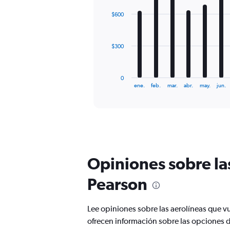
0
chart
with
to
$600
12
1800.
bars.
The
$300
chart
has
1
0
X
End
ene.
feb.
mar.
abr.
may.
jun.
of
axis
interactive
displaying
chart
categories.
Range:
12
categories.
The
Opiniones sobre la
chart
has
Pearson
1
Y
axis
Lee opiniones sobre las aerolíneas que 
displaying
ofrecen información sobre las opciones d
values.