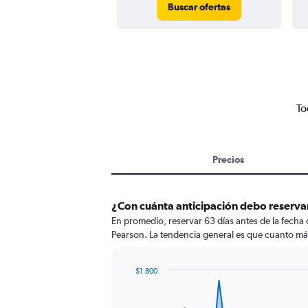
Buscar ofertas
To
Precios
¿Con cuánta anticipación debo reserva
En promedio, reservar 63 días antes de la fecha
Pearson. La tendencia general es que cuanto más 
$1.800
Chart
Chart
graphic.
with
91