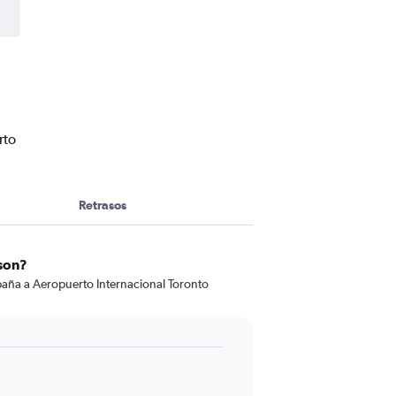
rto
Retrasos
rson?
spaña a Aeropuerto Internacional Toronto