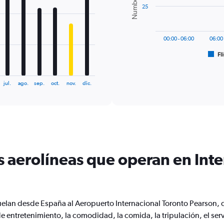
25
The
chart
has
00:00 - 06:00
06:00 
1
Fl
X
End
of
axis
interactive
displaying
chart
jul.
ago.
sep.
oct.
nov.
dic.
categories.
Range:
6
categories.
The
chart
has
1
s aerolíneas que operan en Int
Y
axis
displaying
Number
of
vuelan desde España al Aeropuerto Internacional Toronto Pearson,
flights.
e entretenimiento, la comodidad, la comida, la tripulación, el se
Range: