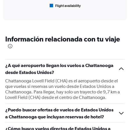
1
Flight availability
X
End
of
axis
interactive
displaying
chart
categories.
Range:
6
Información relacionada con tu viaje
categories.
The
chart
has
1
¿A qué aeropuerto llegan los vuelos a Chattanooga
Y
desde Estados Unidos?
axis
displaying
Chattanooga Lovell Field (CHA) es el aeropuerto desde el
Number
que vuelas si reservas un vuelo desde Estados Unidos a
of
Chattanooga. Para llegar, hay solo un trayecto de 9,7 km a
flights.
Lovell Field (CHA) desde el centro de Chattanooga.
Range:
0
¿Puedo buscar ofertas de vuelos de Estados Unidos
to
a Chattanooga que incluyan reservas de hotel?
90.
¿Cómo busco vuelos directos de Estados Unidos a