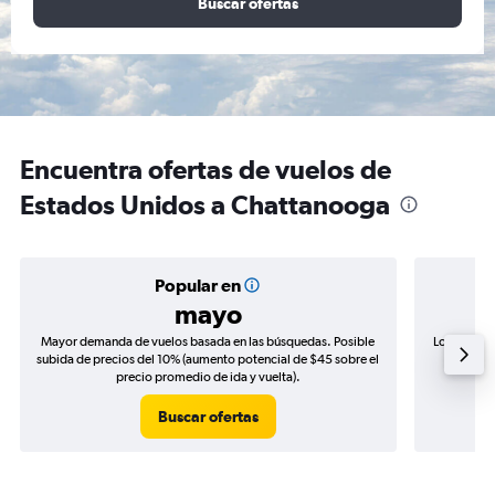
Buscar ofertas
Encuentra ofertas de vuelos de
Estados Unidos a Chattanooga
Popular en
mayo
Mayor demanda de vuelos basada en las búsquedas. Posible
Los precio
subida de precios del 10% (aumento potencial de $45 sobre el
de precio
precio promedio de ida y vuelta).
Buscar ofertas