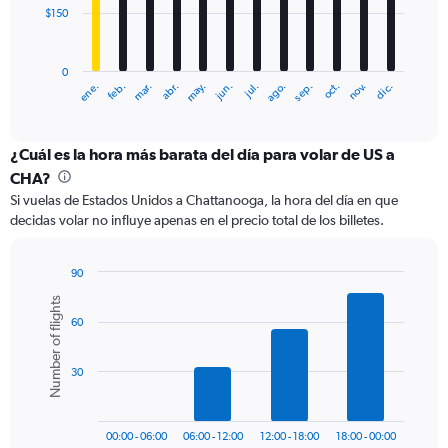
$150
The
chart
has
0
1
ene.
feb.
mar.
abr.
may.
jun.
jul.
ago.
sep.
oct.
nov.
dic.
X
End
of
axis
interactive
displaying
chart
categories.
¿Cuál es la hora más barata del día para volar de US a
Range:
CHA?
12
Si vuelas de Estados Unidos a Chattanooga, la hora del día en que
categories.
decidas volar no influye apenas en el precio total de los billetes.
The
chart
has
90
1
Bar
Chart
Number of flights
Y
graphic.
chart
axis
60
with
6
displaying
bars.
values.
30
Range:
The
0
chart
to
has
450.
00:00 - 06:00
06:00 - 12:00
12:00 - 18:00
18:00 - 00:00