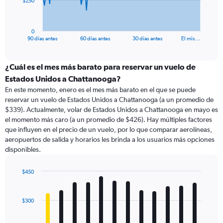
$250
chart
has
1
0
X
End
90 días antes
60 días antes
30 días antes
El mis…
of
axis
interactive
displaying
chart
categories.
¿Cuál es el mes más barato para reservar un vuelo de
Range:
Estados Unidos a Chattanooga?
91
En este momento, enero es el mes más barato en el que se puede
categories.
reservar un vuelo de Estados Unidos a Chattanooga (a un promedio de
The
$339). Actualmente, volar de Estados Unidos a Chattanooga en mayo es
chart
el momento más caro (a un promedio de $426). Hay múltiples factores
has
que influyen en el precio de un vuelo, por lo que comparar aerolíneas,
1
aeropuertos de salida y horarios les brinda a los usuarios más opciones
Y
disponibles.
axis
displaying
values.
$450
Range:
Bar
Chart
0
graphic.
chart
with
to
$300
12
750.
bars.