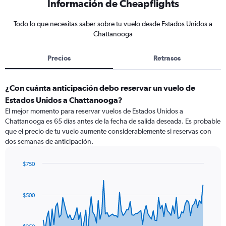
Información de Cheapflights
Todo lo que necesitas saber sobre tu vuelo desde Estados Unidos a
Chattanooga
Precios
Retrasos
¿Con cuánta anticipación debo reservar un vuelo de
Estados Unidos a Chattanooga?
El mejor momento para reservar vuelos de Estados Unidos a
Chattanooga es 65 días antes de la fecha de salida deseada. Es probable
que el precio de tu vuelo aumente considerablemente si reservas con
dos semanas de anticipación.
$750
Chart
Chart
graphic.
with
91
$500
data
points.
The