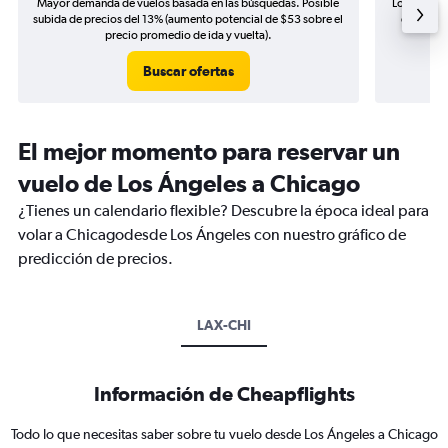
Mayor demanda de vuelos basada en las búsquedas. Posible
Los precio
subida de precios del 13% (aumento potencial de $53 sobre el
de precio
precio promedio de ida y vuelta).
Buscar ofertas
El mejor momento para reservar un
vuelo de Los Ángeles a Chicago
¿Tienes un calendario flexible? Descubre la época ideal para
volar a Chicagodesde Los Ángeles con nuestro gráfico de
predicción de precios.
LAX-CHI
Información de Cheapflights
Todo lo que necesitas saber sobre tu vuelo desde Los Ángeles a Chicago