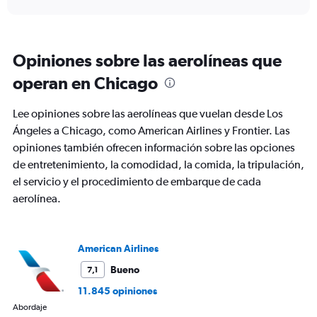
axis
chart
displaying
categories.
Range:
Opiniones sobre las aerolíneas que
6
categories.
operan en Chicago
The
chart
Lee opiniones sobre las aerolíneas que vuelan desde Los
has
2
Ángeles a Chicago, como American Airlines y Frontier. Las
Y
opiniones también ofrecen información sobre las opciones
axes
de entretenimiento, la comodidad, la comida, la tripulación,
displaying
el servicio y el procedimiento de embarque de cada
Avg.
Price
aerolínea.
and
Number
of
flights.
American Airlines
Bueno
7,1
11.845 opiniones
Abordaje