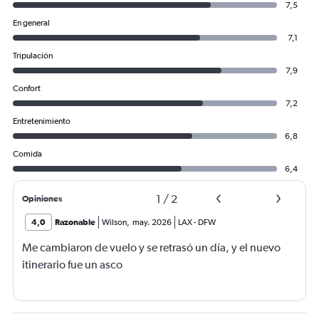
7,5
En general
7,1
Tripulación
7,9
Confort
7,2
Entretenimiento
6,8
Comida
6,4
1
/
2
Opiniones
4,0
Razonable
Wilson
,
may. 2026
LAX
-
DFW
Me cambiaron de vuelo y se retrasó un día, y el nuevo
itinerario fue un asco