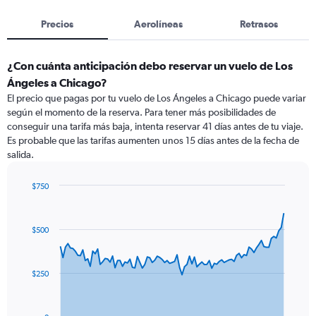
Precios
Aerolíneas
Retrasos
¿Con cuánta anticipación debo reservar un vuelo de Los
Ángeles a Chicago?
El precio que pagas por tu vuelo de Los Ángeles a Chicago puede variar
según el momento de la reserva. Para tener más posibilidades de
conseguir una tarifa más baja, intenta reservar 41 días antes de tu viaje.
Es probable que las tarifas aumenten unos 15 días antes de la fecha de
salida.
$750
Chart
Chart
graphic.
with
91
$500
data
points.
The
$250
chart
has
1