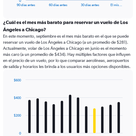
0
X
End
90 días antes
60 días antes
30 días antes
El mis…
of
axis
interactive
displaying
chart
categories.
¿Cuál es el mes más barato para reservar un vuelo de Los
Range:
Ángeles a Chicago?
91
En este momento, septiembre es el mes más barato en el que se puede
categories.
reservar un vuelo de Los Ángeles a Chicago (a un promedio de $281).
The
Actualmente, volar de Los Ángeles a Chicago en junio es el momento
chart
más caro (a un promedio de $434). Hay múltiples factores que influyen
has
en el precio de un vuelo, por lo que comparar aerolíneas, aeropuertos
1
de salida y horarios les brinda a los usuarios más opciones disponibles.
Y
axis
displaying
$600
values.
Bar
Chart
Range:
graphic.
chart
with
0
$400
12
to
bars.
750.
$200
The
chart
has
0
1