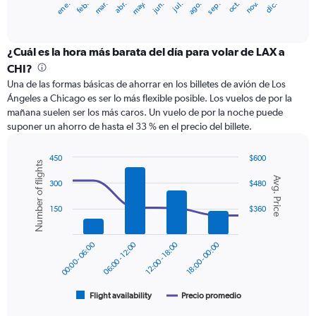
ene.
abr.
jul.
oct.
mar.
jun.
sep.
dic.
feb.
may.
ago.
nov.
X
End
of
axis
interactive
displaying
chart
categories.
¿Cuál es la hora más barata del día para volar de LAX a
Range:
CHI?
12
Una de las formas básicas de ahorrar en los billetes de avión de Los
categories.
Ángeles a Chicago es ser lo más flexible posible. Los vuelos de por la
The
mañana suelen ser los más caros. Un vuelo de por la noche puede
chart
suponer un ahorro de hasta el 33 % en el precio del billete.
has
1
Y
450
$600
Number of flights
axis
Combination
Chart
Avg. Price
graphic.
chart
displaying
300
$480
with
values.
2
150
$360
Range:
data
0
series.
to
00:00 - 06:00
06:00 - 12:00
12:00 - 18:00
18:00 - 00:00
600.
The
chart
has
1
Flight availability
Precio promedio
End
of
X
interactive