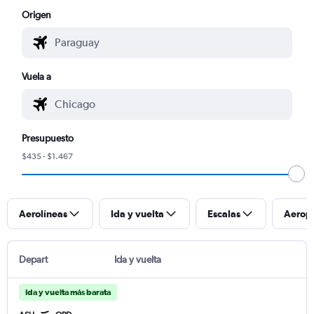
Origen
Vuela a
Presupuesto
$435 - $1.467
Aerolíneas
Ida y vuelta
Escalas
Aerop
Depart
Ida y vuelta
Ida y vuelta más barata