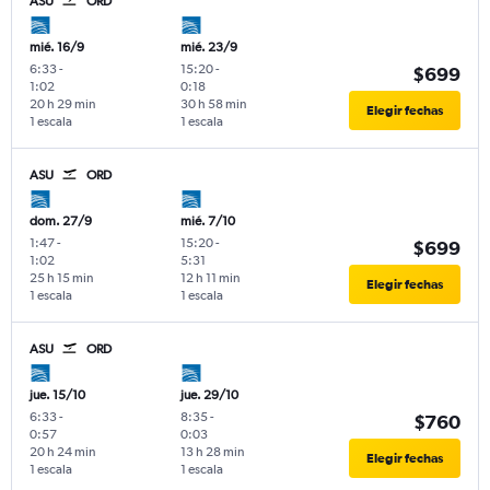
ASU
ORD
mié. 16/9
mié. 23/9
6:33
-
15:20
-
$699
1:02
0:18
20 h 29 min
30 h 58 min
Elegir fechas
1 escala
1 escala
ASU
ORD
dom. 27/9
mié. 7/10
1:47
-
15:20
-
$699
1:02
5:31
25 h 15 min
12 h 11 min
Elegir fechas
1 escala
1 escala
ASU
ORD
jue. 15/10
jue. 29/10
6:33
-
8:35
-
$760
0:57
0:03
20 h 24 min
13 h 28 min
Elegir fechas
1 escala
1 escala