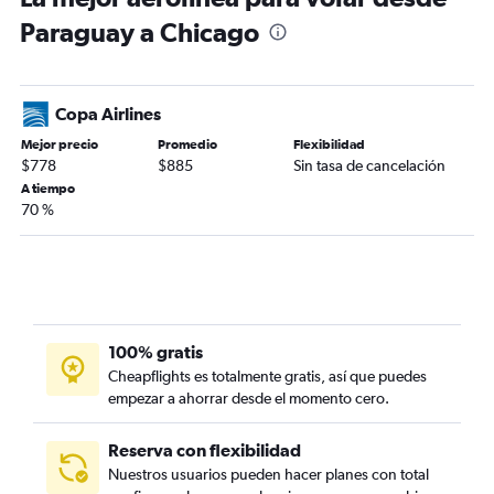
Paraguay a Chicago
Copa Airlines
Mejor precio
Promedio
Flexibilidad
$778
$885
Sin tasa de cancelación
A tiempo
70 %
100% gratis
Cheapflights es totalmente gratis, así que puedes
empezar a ahorrar desde el momento cero.
Reserva con flexibilidad
Nuestros usuarios pueden hacer planes con total