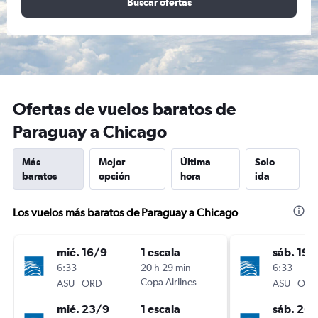
Buscar ofertas
Ofertas de vuelos baratos de
Paraguay a Chicago
Más
Mejor
Última
Solo
baratos
opción
hora
ida
Los vuelos más baratos de Paraguay a Chicago
mié. 16/9
1 escala
sáb. 19/
6:33
20 h 29 min
6:33
-
Copa Airlines
-
ASU
ORD
ASU
ORD
mié. 23/9
1 escala
sáb. 26