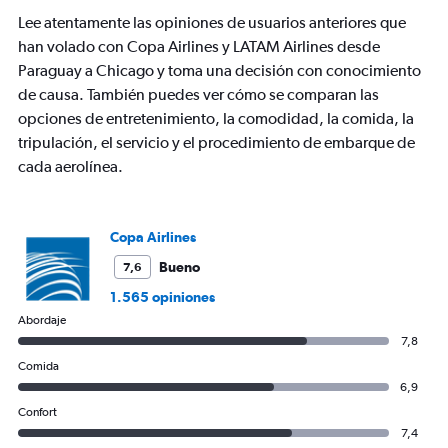
chart
Lee atentamente las opiniones de usuarios anteriores que
has
han volado con Copa Airlines y LATAM Airlines desde
1
Paraguay a Chicago y toma una decisión con conocimiento
Y
axis
de causa. También puedes ver cómo se comparan las
displaying
opciones de entretenimiento, la comodidad, la comida, la
values.
tripulación, el servicio y el procedimiento de embarque de
Range:
cada aerolínea.
0
to
1800.
Copa Airlines
Bueno
7,6
1.565 opiniones
Abordaje
7,8
Comida
6,9
Confort
7,4