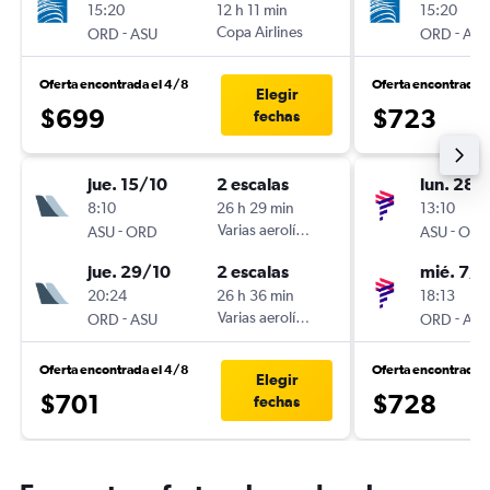
15:20
12 h 11 min
15:20
-
Copa Airlines
-
ORD
ASU
ORD
ASU
Oferta encontrada el 4/8
Oferta encontrada 
Elegir
$699
$723
fechas
jue. 15/10
2 escalas
lun. 28/
8:10
26 h 29 min
13:10
-
Varias aerolíneas
-
ASU
ORD
ASU
ORD
jue. 29/10
2 escalas
mié. 7/1
20:24
26 h 36 min
18:13
-
Varias aerolíneas
-
ORD
ASU
ORD
ASU
Oferta encontrada el 4/8
Oferta encontrada 
Elegir
$701
$728
fechas