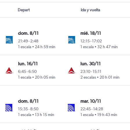
Depart
Ida y vuelta
dom. 8/11
mié. 18/11
21:49
-
2:48
12:15
-
17:02
1 escala
24 h 59 min
1 escala
32 h 47 min
turo Merino Benítez
lun. 16/11
lun. 30/11
6:45
-
6:50
23:10
-
15:11
1 escala
20 h 05 min
2 escalas
20 h 01 min
turo Merino Benítez
dom. 8/11
mar. 10/11
15:35
-
8:50
22:45
-
14:28
1 escala
13 h 15 min
1 escala
19 h 43 min
turo Merino Benítez