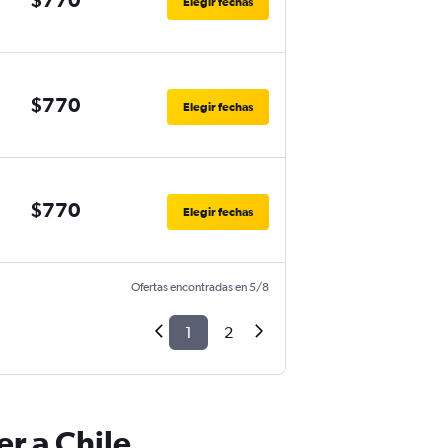
Elegir fechas
$770
Elegir fechas
$770
Elegir fechas
Ofertas encontradas en 5/8
1
2
r a Chile