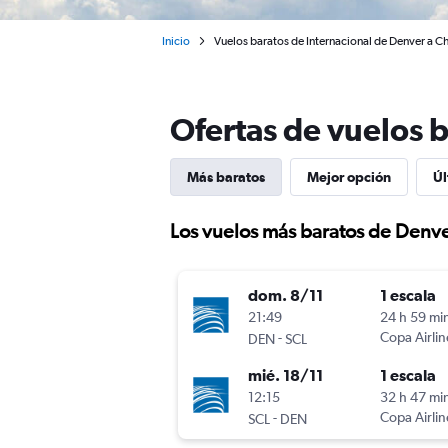
Inicio
Vuelos baratos de Internacional de Denver a Ch
Ofertas de vuelos b
Más baratos
Mejor opción
Úl
Los vuelos más baratos de Denve
dom. 8/11
1 escala
21:49
24 h 59 mi
-
Copa Airlin
DEN
SCL
mié. 18/11
1 escala
12:15
32 h 47 mi
-
Copa Airlin
SCL
DEN