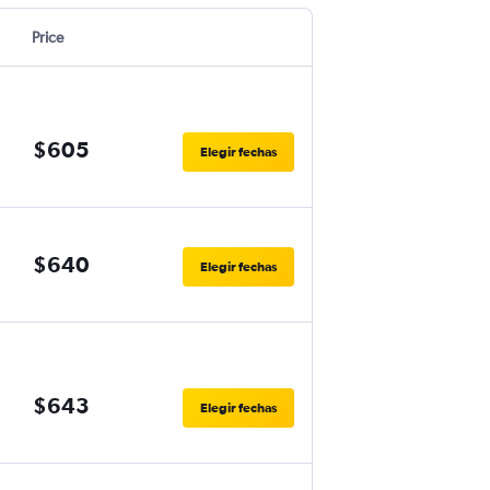
Price
$605
Elegir fechas
$640
Elegir fechas
$643
Elegir fechas