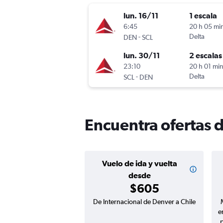
lun. 16/11
1 escala
6:45
20 h 05 mi
-
Delta
DEN
SCL
lun. 30/11
2 escalas
23:10
20 h 01 mi
-
Delta
SCL
DEN
Encuentra ofertas 
Vuelo de ida y vuelta
desde
$605
De Internacional de Denver a Chile
e