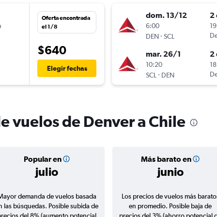
dom. 13/12
2 
Oferta encontrada
n
6:00
19
el 1/8
-
De
DEN
SCL
$640
mar. 26/1
2 
n
10:20
18
Elegir fechas
-
De
SCL
DEN
de vuelos de Denver a Chile
Popular en
Más barato en
julio
junio
Mayor demanda de vuelos basada
Los precios de vuelos más barato
n las búsquedas. Posible subida de
en promedio. Posible baja de
precios del 8% (aumento potencial
precios del 3% (ahorro potencial 