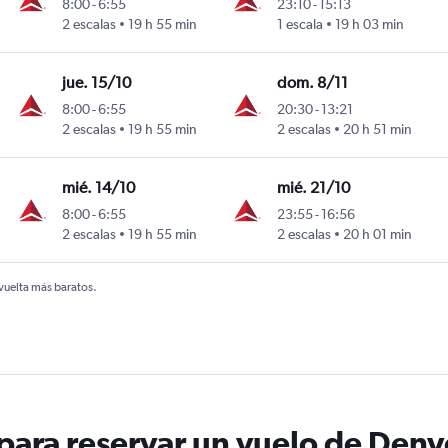
8:00
-
6:55
23:10
-
15:13
2 escalas
19 h 55 min
1 escala
19 h 03 min
turo Merino Benítez
jue. 15/10
dom. 8/11
8:00
-
6:55
20:30
-
13:21
2 escalas
19 h 55 min
2 escalas
20 h 51 min
turo Merino Benítez
mié. 14/10
mié. 21/10
8:00
-
6:55
23:55
-
16:56
2 escalas
19 h 55 min
2 escalas
20 h 01 min
turo Merino Benítez
 vuelta más baratos.
ara reservar un vuelo de Denve