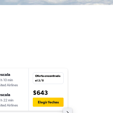
escala
sáb. 14/11
Oferta encontrada
 h 10 min
13:00
el 3/8
ited Airlines
-
DEN
SCL
$643
escala
jue. 26/11
 h 22 min
23:55
Elegir fechas
ited Airlines
-
SCL
DEN