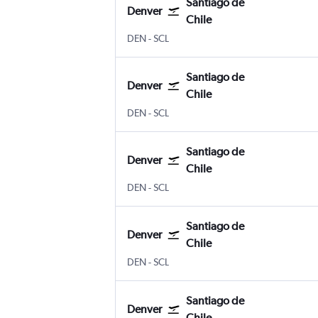
Santiago de
Denver
Chile
Internacional de Denver
Santiago de Chile Internacional Ar
DEN
-
SCL
Santiago de
Denver
Chile
Internacional de Denver
Santiago de Chile Internacional Ar
DEN
-
SCL
Santiago de
Denver
Chile
Internacional de Denver
Santiago de Chile Internacional Ar
DEN
-
SCL
Santiago de
Denver
Chile
Internacional de Denver
Santiago de Chile Internacional Ar
DEN
-
SCL
Santiago de
Denver
Chile