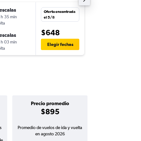
escalas
jue. 19/11
Oferta encontrada
 h 35 min
21:49
el 5/8
lta
-
DEN
SCL
$648
escalas
lun. 30/11
 h 03 min
5:07
Elegir fechas
lta
-
SCL
DEN
Precio promedio
$895
s
Promedio de vuelos de ida y vuelta
en agosto 2026
de