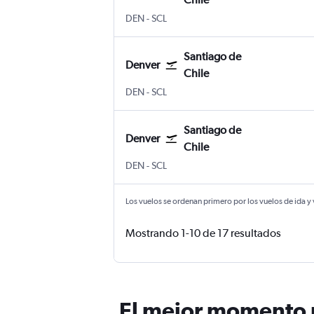
Internacional de Denver
Santiago de Chile Internacional Ar
DEN
-
SCL
Santiago de
Denver
Chile
Internacional de Denver
Santiago de Chile Internacional Ar
DEN
-
SCL
Santiago de
Denver
Chile
Internacional de Denver
Santiago de Chile Internacional Ar
DEN
-
SCL
Los vuelos se ordenan primero por los vuelos de ida y
Mostrando 1-10 de 17 resultados
El mejor momento p