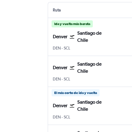
Ruta
Ida y vuelta más barata
Santiago de
Denver
Chile
Internacional de Denver
Santiago de Chile Internacional Ar
DEN
-
SCL
Santiago de
Denver
Chile
Internacional de Denver
Santiago de Chile Internacional Ar
DEN
-
SCL
El más corto de ida y vuelta
Santiago de
Denver
Chile
Internacional de Denver
Santiago de Chile Internacional Ar
DEN
-
SCL