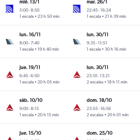
mié. 13/1
mar. 26/1
5:00
-
8:50
22:45
-
16:24
1 escala
23 h 50 min
1 escala
21 h 39 min
turo Merino Benítez
lun. 16/11
lun. 30/11
8:00
-
7:40
9:35
-
11:51
1 escala
19 h 40 min
1 escala
30 h 16 min
turo Merino Benítez
jue. 19/11
lun. 30/11
6:45
-
6:50
23:10
-
13:21
1 escala
20 h 05 min
2 escalas
18 h 11 min
turo Merino Benítez
sáb. 10/10
dom. 18/10
9:00
-
8:15
23:55
-
16:56
1 escala
20 h 15 min
2 escalas
20 h 01 min
turo Merino Benítez
jue. 15/10
dom. 25/10