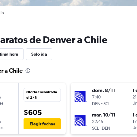
ile
aratos de Denver a Chile
tima hora
Solo ida
r a Chile
dom. 8/11
1 
Oferta encontrada
n
7:40
21
el 2/8
es
-
Un
DEN
SCL
$605
mar. 10/11
1 
n
22:45
17
Elegir fechas
es
-
Un
SCL
DEN