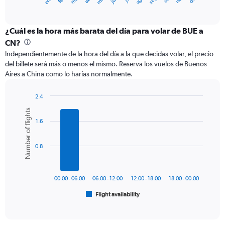
X
End
of
axis
interactive
displaying
chart
categories.
¿Cuál es la hora más barata del día para volar de BUE a
Range:
CN?
12
Independientemente de la hora del día a la que decidas volar, el precio
categories.
del billete será más o menos el mismo. Reserva los vuelos de Buenos
The
Aires a China como lo harías normalmente.
chart
has
1
2.4
Y
Bar
Chart
Number of flights
graphic.
chart
axis
1.6
with
displaying
6
values.
bars.
Range:
0.8
0
The
to
chart
3000.
has
00:00 - 06:00
06:00 - 12:00
12:00 - 18:00
18:00 - 00:00
1
Flight availability
X
End
of
axis
interactive
displaying
chart
categories.