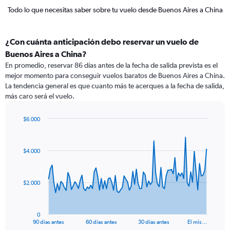
Todo lo que necesitas saber sobre tu vuelo desde Buenos Aires a China
¿Con cuánta anticipación debo reservar un vuelo de
Buenos Aires a China?
En promedio, reservar 86 días antes de la fecha de salida prevista es el
mejor momento para conseguir vuelos baratos de Buenos Aires a China.
La tendencia general es que cuanto más te acerques a la fecha de salida,
más caro será el vuelo.
$6.000
Chart
Chart
graphic.
with
91
$4.000
data
points.
The
$2.000
chart
has
1
0
X
End
90 días antes
60 días antes
30 días antes
El mis…
of