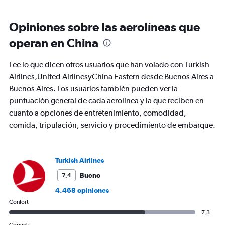
Range:
6
Opiniones sobre las aerolíneas que
categories.
The
operan en China
chart
has
Lee lo que dicen otros usuarios que han volado con Turkish
1
Y
Airlines,United AirlinesyChina Eastern desde Buenos Aires a
axis
Buenos Aires. Los usuarios también pueden ver la
displaying
puntuación general de cada aerolínea y la que reciben en
Number
cuanto a opciones de entretenimiento, comodidad,
of
flights.
comida, tripulación, servicio y procedimiento de embarque.
Range:
0
to
Turkish Airlines
2.4.
Bueno
7,4
4.468 opiniones
Confort
7,3