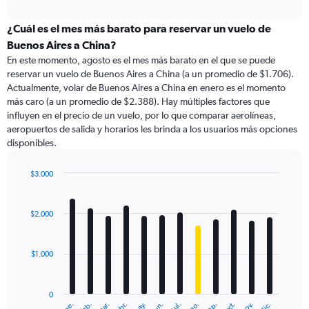
axis
interactive
displaying
chart
categories.
¿Cuál es el mes más barato para reservar un vuelo de
Range:
Buenos Aires a China?
91
En este momento, agosto es el mes más barato en el que se puede
categories.
reservar un vuelo de Buenos Aires a China (a un promedio de $1.706).
The
Actualmente, volar de Buenos Aires a China en enero es el momento
chart
más caro (a un promedio de $2.388). Hay múltiples factores que
has
influyen en el precio de un vuelo, por lo que comparar aerolíneas,
1
aeropuertos de salida y horarios les brinda a los usuarios más opciones
Y
disponibles.
axis
displaying
values.
$3.000
Range:
Bar
Chart
0
graphic.
chart
with
to
$2.000
12
6000.
bars.
$1.000
The
chart
has
0
1
ene.
feb.
mar.
abr.
may.
jun.
jul.
ago.
sep.
oct.
nov.
dic.