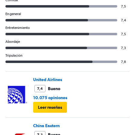
Comida
7,5
En general
7,4
Entretenimiento
7,5
Abordaje
7,3
Tripulación
7,8
United Airlines
Bueno
7,4
10.075 opiniones
Leer reseñas
China Eastern
Bueno
7,3