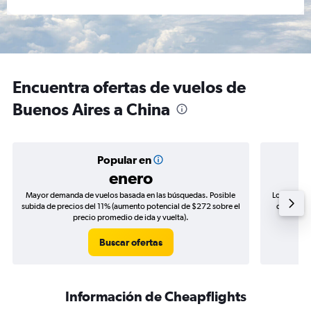
Encuentra ofertas de vuelos de
Buenos Aires a China
Popular en
enero
Mayor demanda de vuelos basada en las búsquedas. Posible
Los precio
subida de precios del 11% (aumento potencial de $272 sobre el
de precios
precio promedio de ida y vuelta).
Buscar ofertas
Información de Cheapflights