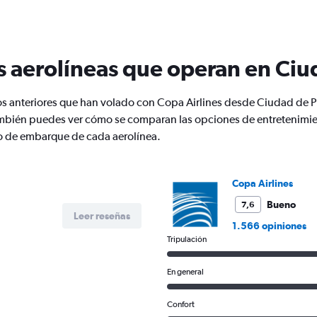
categories.
The
chart
has
s aerolíneas que operan en Ciu
1
Y
axis
os anteriores que han volado con Copa Airlines desde Ciudad de 
displaying
Number
mbién puedes ver cómo se comparan las opciones de entretenimie
of
nto de embarque de cada aerolínea.
flights.
Range:
0
Copa Airlines
to
1.2.
Bueno
7,6
Leer reseñas
1.566 opiniones
Tripulación
En general
Confort