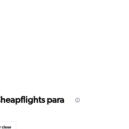
Cheapflights para
r clase