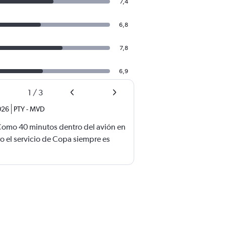
7,4
6,8
7,8
6,9
1
/
3
026
PTY
-
MVD
Como 40 minutos dentro del avión en
o el servicio de Copa siempre es