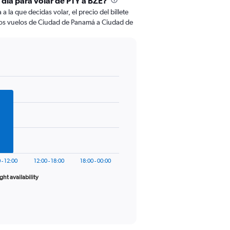
 día para volar de PTY a BZE?
 la que decidas volar, el precio del billete
los vuelos de Ciudad de Panamá a Ciudad de
 - 12:00
12:00 - 18:00
18:00 - 00:00
ight availability