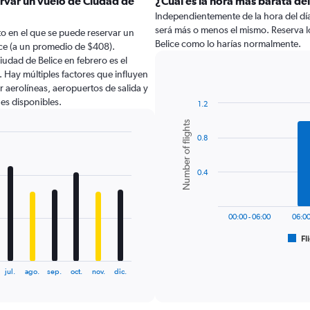
ervar un vuelo de Ciudad de
¿Cuál es la hora más barata del
Independientemente de la hora del día a
será más o menos el mismo. Reserva 
o en el que se puede reservar un
Belice como lo harías normalmente.
ce (a un promedio de $408).
udad de Belice en febrero es el
Hay múltiples factores que influyen
r aerolíneas, aeropuertos de salida y
nes disponibles.
1.2
Bar
Chart
Number of flights
graphic.
chart
0.8
with
6
bars.
0.4
The
chart
has
00:00 - 06:00
06:00
1
Fl
X
End
of
axis
interactive
displaying
chart
jul.
ago.
sep.
oct.
nov.
dic.
categories.
Range:
6