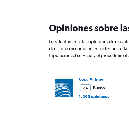
Range:
12
categories.
The
Opiniones sobre la
chart
has
1
Lee atentamente las opiniones de usuari
Y
decisión con conocimiento de causa. Ta
axis
displaying
tripulación, el servicio y el procedimie
values.
Range:
0
to
Copa Airlines
750.
Bueno
7,6
1.566 opiniones