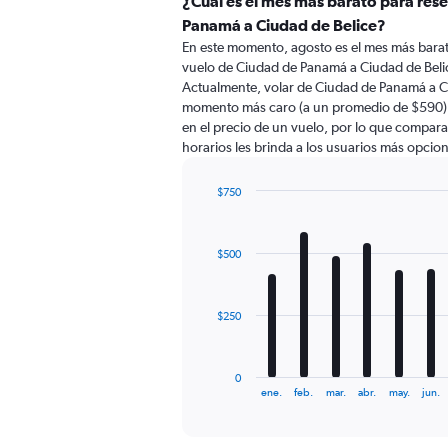
¿Cuál es el mes más barato para res
Panamá a Ciudad de Belice?
En este momento, agosto es el mes más barat
vuelo de Ciudad de Panamá a Ciudad de Beli
Actualmente, volar de Ciudad de Panamá a Ci
momento más caro (a un promedio de $590). 
en el precio de un vuelo, por lo que compara
horarios les brinda a los usuarios más opcio
$750
Bar
Chart
graphic.
chart
with
$500
12
bars.
The
$250
chart
has
1
0
X
End
ene.
feb.
mar.
abr.
may.
jun.
of
axis
interactive
displaying
chart
categories.