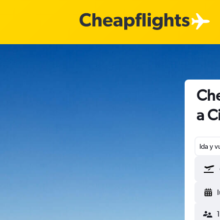
Che
a C
Ida y v