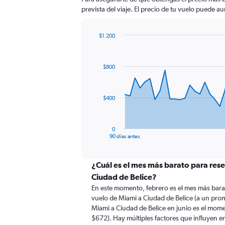
prevista del viaje. El precio de tu vuelo puede au
$1.200
Chart
Chart
graphic.
with
91
$800
data
points.
The
$400
chart
has
1
0
X
End
90 días antes
of
axis
interactive
displaying
chart
categories.
¿Cuál es el mes más barato para rese
Range:
Ciudad de Belice?
91
En este momento, febrero es el mes más bara
categories.
vuelo de Miami a Ciudad de Belice (a un pro
The
Miami a Ciudad de Belice en junio es el mom
chart
$672). Hay múltiples factores que influyen en
has