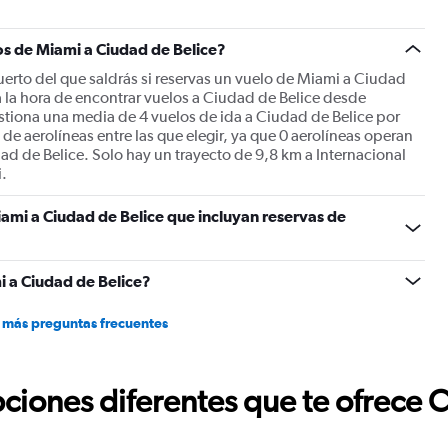
axis
displaying
Number
os de Miami a Ciudad de Belice?
of
uerto del que saldrás si reservas un vuelo de Miami a Ciudad
flights.
 la hora de encontrar vuelos a Ciudad de Belice desde
Range:
stiona una media de 4 vuelos de ida a Ciudad de Belice por
0
de aerolíneas entre las que elegir, ya que 0 aerolíneas operan
to
d de Belice. Solo hay un trayecto de 9,8 km a Internacional
15.
.
ami a Ciudad de Belice que incluyan reservas de
 a Ciudad de Belice?
 más preguntas frecuentes
ciones diferentes que te ofrece 