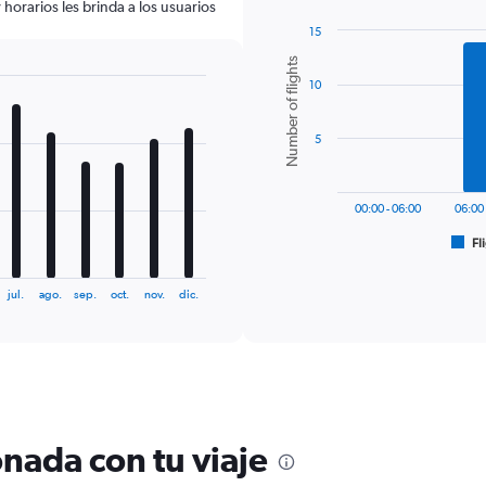
horarios les brinda a los usuarios
15
Bar
Chart
Number of flights
graphic.
chart
10
with
6
bars.
5
The
chart
has
00:00 - 06:00
06:00 
1
Fl
X
End
of
axis
interactive
displaying
chart
jul.
ago.
sep.
oct.
nov.
dic.
categories.
Range:
6
categories.
The
chart
has
nada con tu viaje
1
Y