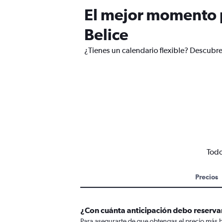
El mejor momento p
Belice
¿Tienes un calendario flexible? Descubre
Todo
Precios
¿Con cuánta anticipación debo reservar
Para asegurarte de que obtengas el precio más b