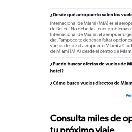
1
Y
¿Desde qué aeropuerto salen los vuel
axis
displaying
Internacional de Miami (MIA) es el aerop
values.
de Belice. No deberías tener problemas a
Range:
Internacional de Miami; el aeropuerto ge
0
día. Tampoco te deberían faltar opciones 
to
vuelos desde el aeropuerto Miami a Ciuda
750.
de Miami (MIA) desde el centro de Miami
¿Puedo buscar ofertas de vuelos de Mi
hotel?
¿Cómo busco vuelos directos de Miami
Ver
Consulta miles de op
tu próximo viaje