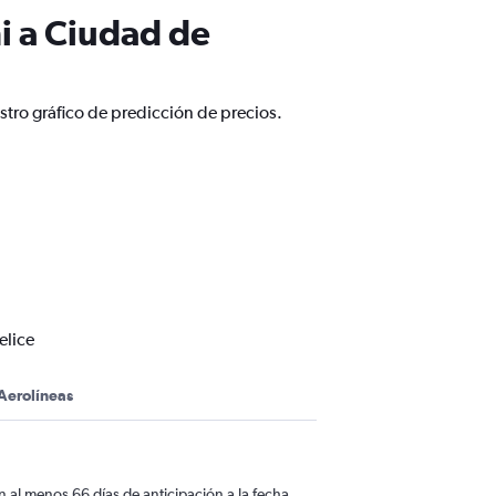
i a Ciudad de
tro gráfico de predicción de precios.
elice
Aerolíneas
 al menos 66 días de anticipación a la fecha