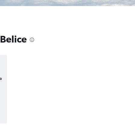
 Belice
a